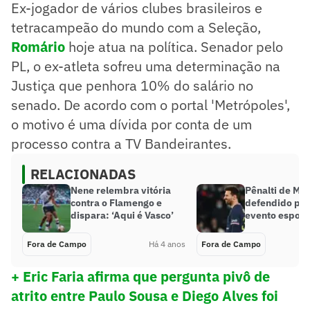
Ex-jogador de vários clubes brasileiros e
tetracampeão do mundo com a Seleção,
Romário
hoje atua na política. Senador pelo
PL, o ex-atleta sofreu uma determinação na
Justiça que penhora 10% do salário no
senado. De acordo com o portal 'Metrópoles',
o motivo é uma dívida por conta de um
processo contra a TV Bandeirantes.
RELACIONADAS
Nene relembra vitória
Pênalti de Mes
contra o Flamengo e
defendido po
dispara: ‘Aqui é Vasco’
evento esport
Fora de Campo
Há 4 anos
Fora de Campo
+ Eric Faria afirma que pergunta pivô de
atrito entre Paulo Sousa e Diego Alves foi