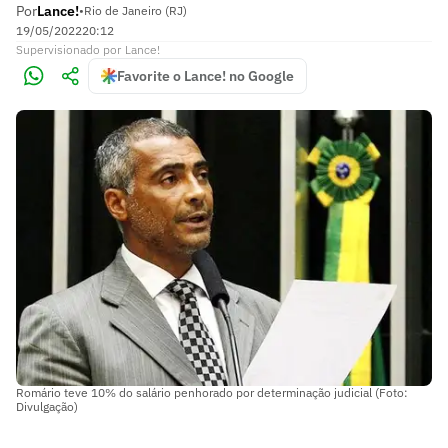
Por
Lance!
•
Rio de Janeiro (RJ)
19/05/2022
20:12
Supervisionado
por
Lance!
Favorite o Lance! no Google
Romário teve 10% do salário penhorado por determinação judicial (Foto:
Divulgação)