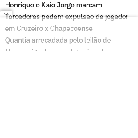
Henrique e Kaio Jorge marcam
Torcedores pedem expulsão de jogador
em Cruzeiro x Chapecoense
Quantia arrecadada pelo leilão de
Neymar iguala recorde; veja valor
Bia Zaneratto aparece em episódio da
nova temporada de Ted Lasso
Público decidirá qual partida do
Brasileirão passará na Ge TV
Resposta de Neymar a presidente do
Remo viraliza: 'Psicológico forte'
Torcida do Corinthians reage à chegada