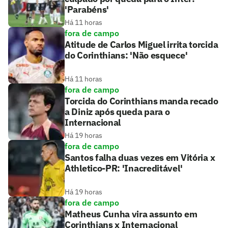
'Parabéns'
Há 11 horas
fora de campo
Atitude de Carlos Miguel irrita torcida
do Corinthians: 'Não esquece'
Há 11 horas
fora de campo
Torcida do Corinthians manda recado
a Diniz após queda para o
Internacional
Há 19 horas
fora de campo
Santos falha duas vezes em Vitória x
Athletico-PR: 'Inacreditável'
Há 19 horas
fora de campo
Matheus Cunha vira assunto em
Corinthians x Internacional