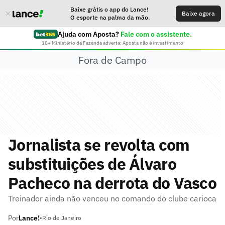
Baixe grátis o app do Lance!
Baixe agora
O esporte na palma da mão.
Ajuda com Aposta?
Fale com o assistente.
18+ Ministério da Fazenda adverte: Aposta não é investimento
Fora de Campo
Jornalista se revolta com
substituições de Álvaro
Pacheco na derrota do Vasco
Treinador ainda não venceu no comando do clube carioca
Por
Lance!
•
Rio de Janeiro