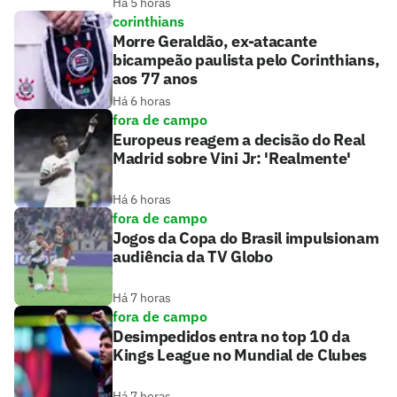
Há 5 horas
corinthians
Morre Geraldão, ex-atacante
bicampeão paulista pelo Corinthians,
aos 77 anos
Há 6 horas
fora de campo
Europeus reagem a decisão do Real
Madrid sobre Vini Jr: 'Realmente'
Há 6 horas
fora de campo
Jogos da Copa do Brasil impulsionam
audiência da TV Globo
Há 7 horas
fora de campo
Desimpedidos entra no top 10 da
Kings League no Mundial de Clubes
Há 7 horas