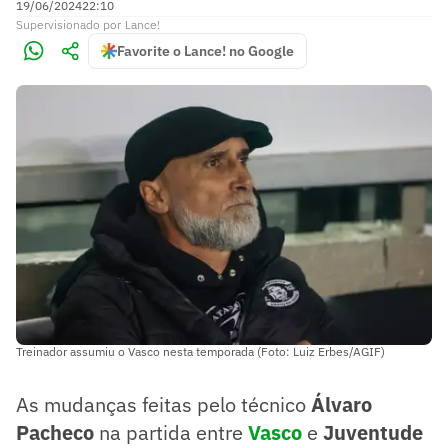
19/06/2024
22:10
Supervisionado
por
Lance!
Favorite o Lance! no Google
Treinador assumiu o Vasco nesta temporada (Foto: Luiz Erbes/AGIF)
As mudanças feitas pelo técnico
Álvaro
Pacheco
na partida entre
Vasco
e
Juventude