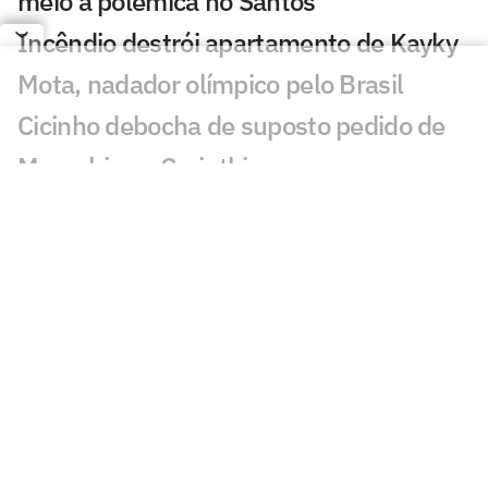
meio à polêmica no Santos
Incêndio destrói apartamento de Kayky
Mota, nadador olímpico pelo Brasil
Cicinho debocha de suposto pedido de
Memphis no Corinthians
Publicação de Arrascaeta agita
torcedores do Flamengo: 'Vamos'
Ex-Fluminense dispara sobre Zubeldía:
'Não tenho simpatia'
PVC detona nota do Flamengo sobre o
VAR: 'Não é sobre'
Neymar critica parte da imprensa: 'Vai