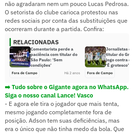
não agradaram nem um pouco Lucas Pedrosa.
O setorista do clube carioca protestou nas
redes sociais por conta das substituições que
ocorreram durante a partida. Confira:
RELACIONADAS
Comentarista perde a
Jornalistas d
paciência com titular do
titular do Gr
São Paulo: ‘Sem
jogo contra o 
condições’
‘É grotesco’
Fora de Campo
Há 2 anos
Fora de Campo
➡️ Tudo sobre o Gigante agora no WhatsApp.
Siga o nosso canal Lance! Vasco
- E agora ele tira o jogador que mais tenta,
mesmo jogando completamente fora de
posição. Adson tem suas deficiências, mas
era o único que não tinha medo da bola. Que