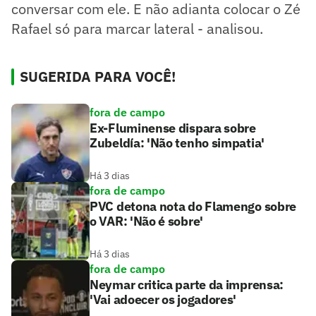
conversar com ele. E não adianta colocar o Zé
Rafael só para marcar lateral - analisou.
SUGERIDA PARA VOCÊ!
fora de campo
Ex-Fluminense dispara sobre
Zubeldía: 'Não tenho simpatia'
Há 3 dias
fora de campo
PVC detona nota do Flamengo sobre
o VAR: 'Não é sobre'
Há 3 dias
fora de campo
Neymar critica parte da imprensa:
'Vai adoecer os jogadores'