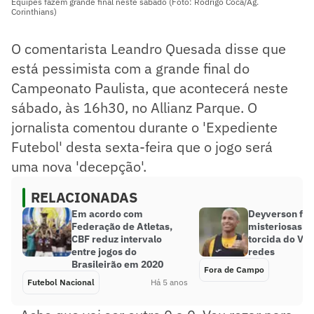
Equipes fazem grande final neste sábado (Foto: Rodrigo Coca/Ag.
Corinthians)
O comentarista Leandro Quesada disse que
está pessimista com a grande final do
Campeonato Paulista, que acontecerá neste
sábado, às 16h30, no Allianz Parque. O
jornalista comentou durante o 'Expediente
Futebol' desta sexta-feira que o jogo será
uma nova 'decepção'.
RELACIONADAS
Em acordo com
Deyverson faz
Federação de Atletas,
misteriosas e 
CBF reduz intervalo
torcida do Vas
entre jogos do
redes
Brasileirão em 2020
Fora de Campo
Futebol Nacional
Há 5 anos