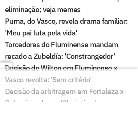
eliminação; veja memes
Puma, do Vasco, revela drama familiar:
'Meu pai luta pela vida'
Torcedores do Fluminense mandam
recado a Zubeldía: 'Constrangedor'
Decisão de Wilton em Fluminense x
Vasco revolta: 'Sem critério'
Decisão da arbitragem em Fortaleza x
Palmeiras choca: 'Claríssimo'
Torcedores enxergam falha de Fábio em
gol do Vasco: 'Feia'