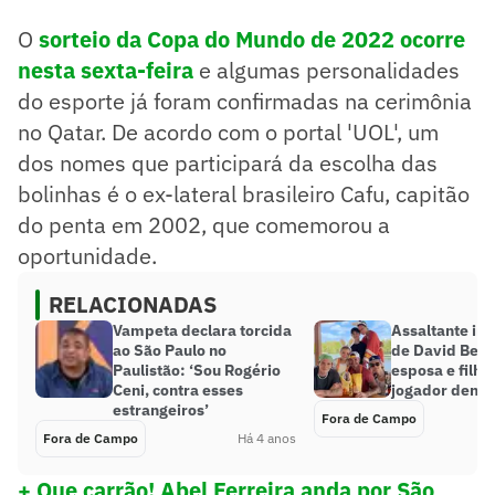
O
sorteio da Copa do Mundo de 2022 ocorre
nesta sexta-feira
e algumas personalidades
do esporte já foram confirmadas na cerimônia
no Qatar. De acordo com o portal 'UOL', um
dos nomes que participará da escolha das
bolinhas é o ex-lateral brasileiro Cafu, capitão
do penta em 2002, que comemorou a
oportunidade.
RELACIONADAS
Vampeta declara torcida
Assaltante in
ao São Paulo no
de David Bec
Paulistão: ‘Sou Rogério
esposa e filha
Ceni, contra esses
jogador dentr
estrangeiros’
Fora de Campo
Fora de Campo
Há 4 anos
+ Que carrão! Abel Ferreira anda por São