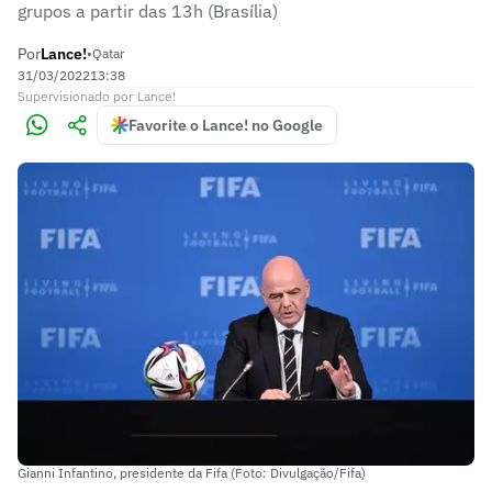
grupos a partir das 13h (Brasília)
Por
Lance!
•
Qatar
31/03/2022
13:38
Supervisionado
por
Lance!
Favorite o Lance! no Google
Gianni Infantino, presidente da Fifa (Foto: Divulgação/Fifa)