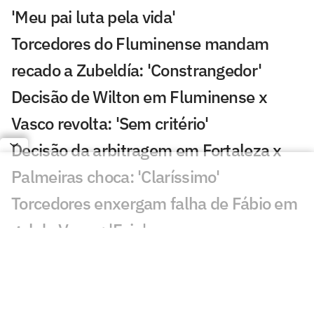
'Meu pai luta pela vida'
Torcedores do Fluminense mandam
recado a Zubeldía: 'Constrangedor'
Decisão de Wilton em Fluminense x
Vasco revolta: 'Sem critério'
Decisão da arbitragem em Fortaleza x
Palmeiras choca: 'Claríssimo'
Torcedores enxergam falha de Fábio em
gol do Vasco: 'Feia'
Golaço de Brenner em Fluminense x
Vasco assusta torcedores: 'Lei do ex'
Veja gols em Fluminense x Vasco: Puma