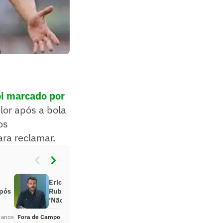
oi marcado por
olor após a bola
os
ara reclamar.
Eric Faria critica postura de elenco
após
Rubro-Negro e faz apontamento:
‘Não é coincidência. É metodo’
 anos
Fora de Campo
Há 4 anos