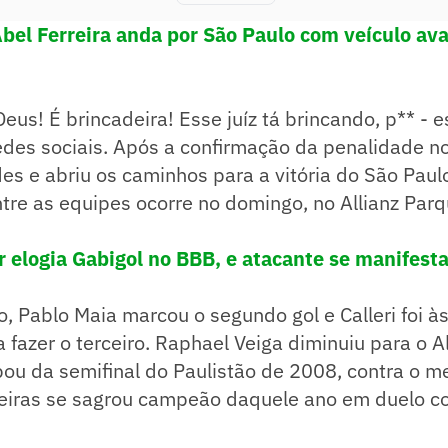
Abel Ferreira anda por São Paulo com veículo av
Deus! É brincadeira! Esse juíz tá brincando, p** - 
des sociais. Após a confirmação da penalidade no
es e abriu os caminhos para a vitória do São Paulo
tre as equipes ocorre no domingo, no Allianz Parq
r elogia Gabigol no BBB, e atacante se manifest
o, Pablo Maia marcou o segundo gol e Calleri foi à
fazer o terceiro. Raphael Veiga diminuiu para o A
ipou da semifinal do Paulistão de 2008, contra o 
meiras se sagrou campeão daquele ano em duelo co