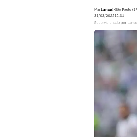
Por
Lance!
•
São Paulo (S
31/03/2022
12:31
Supervisionado
por
Lance