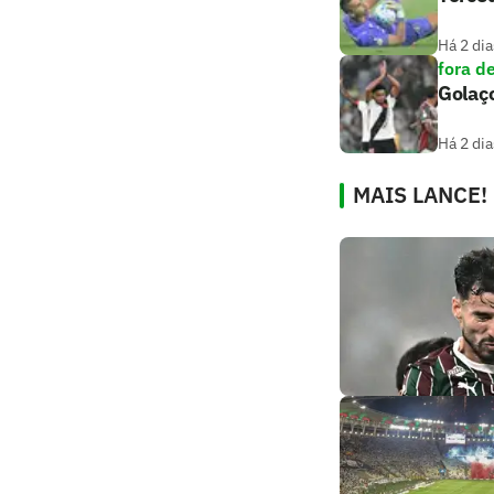
Há 2 dia
fora d
Golaço
Há 2 dia
MAIS LANCE!