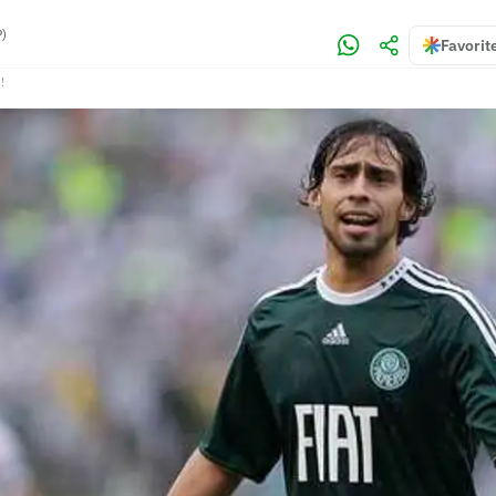
P)
Favorit
!