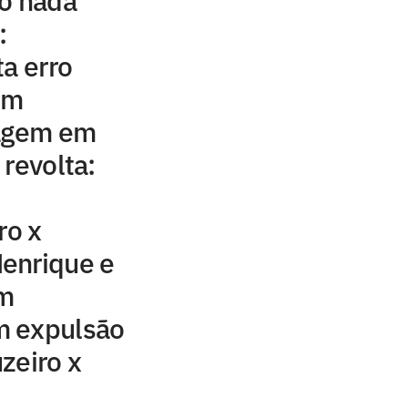
o nada'
:
ta erro
em
ragem em
 revolta:
ro x
enrique e
am
m expulsão
zeiro x