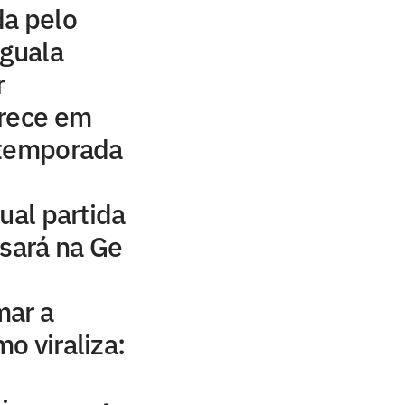
da pelo
iguala
r
arece em
 temporada
ual partida
ssará na Ge
mar a
o viraliza: