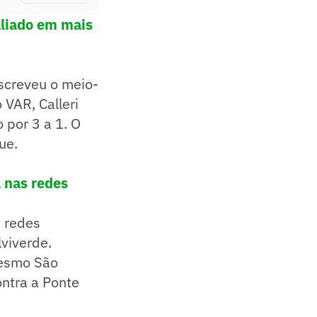
aliado em mais
escreveu o meio-
 VAR, Calleri
 por 3 a 1. O
ue.
a nas redes
s redes
lviverde.
mesmo São
ntra a Ponte