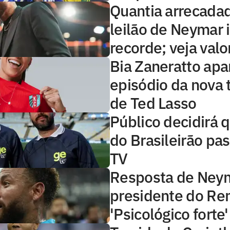
Quantia arrecada
leilão de Neymar 
recorde; veja valo
Bia Zaneratto ap
episódio da nova
de Ted Lasso
Público decidirá q
do Brasileirão pa
TV
Resposta de Ney
presidente do Rem
'Psicológico forte'