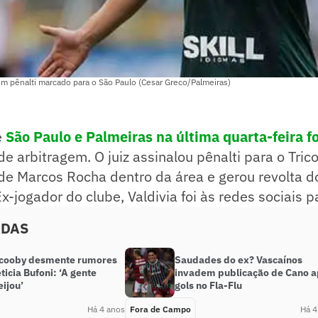
om pênalti marcado para o São Paulo (Cesar Greco/Palmeiras)
e
São Paulo e Palmeiras na última quarta-feira f
de arbitragem. O juiz assinalou pênalti para o Tric
de Marcos Rocha dentro da área e gerou revolta d
x-jogador do clube, Valdivia foi às redes sociais p
ADAS
cooby desmente rumores
Saudades do ex? Vascaínos
ticia Bufoni: ‘A gente
invadem publicação de Cano 
ijou’
gols no Fla-Flu
Há 4 anos
Fora de Campo
Há 4