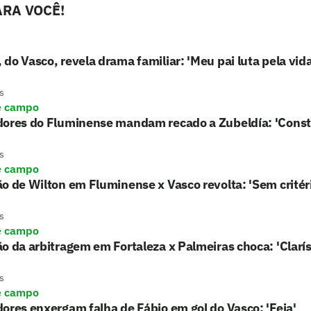
RA VOCÊ!
do Vasco, revela drama familiar: 'Meu pai luta pela vida
s
e campo
dores do Fluminense mandam recado a Zubeldía: 'Cons
s
e campo
o de Wilton em Fluminense x Vasco revolta: 'Sem critér
s
e campo
o da arbitragem em Fortaleza x Palmeiras choca: 'Clarí
s
e campo
ores enxergam falha de Fábio em gol do Vasco: 'Feia'