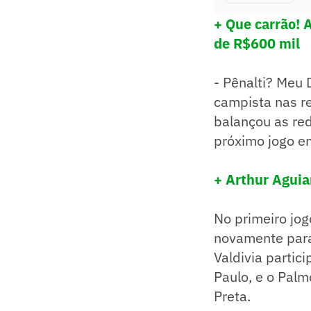
+ Que carrão! 
de R$600 mil
- Pênalti? Meu 
campista nas re
balançou as red
próximo jogo en
+ Arthur Aguia
No primeiro jog
novamente para 
Valdivia partic
Paulo, e o Pal
Preta.