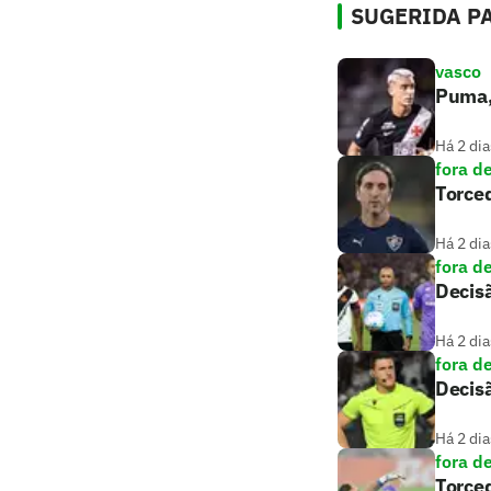
SUGERIDA PA
vasco
Puma, 
Há 2 dia
fora d
Torce
Há 2 dia
fora d
Decisã
Há 2 dia
fora d
Decisã
Há 2 dia
fora d
Torced