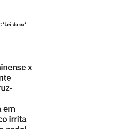
'Lei do ex'
minense x
nte
ruz-
a em
o irrita