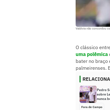
Valdivia não concordou c
O clássico entr
uma polêmica
bater no braço 
palmeirenses. E
RELACION
Pedro S
sobre Le
nunca be
Fora de Campo