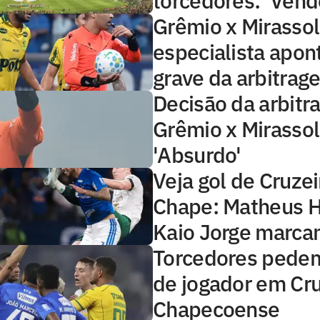
torcedores: 'Vend
Grêmio x Mirassol
especialista apon
grave da arbitrag
Decisão da arbit
Grêmio x Mirassol
'Absurdo'
Veja gol de Cruzei
Chape: Matheus H
Kaio Jorge marc
Torcedores pede
de jogador em Cru
Chapecoense