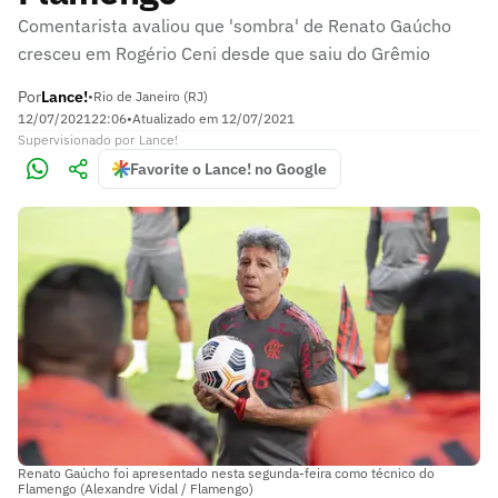
Comentarista avaliou que 'sombra' de Renato Gaúcho
cresceu em Rogério Ceni desde que saiu do Grêmio
Por
Lance!
•
Rio de Janeiro (RJ)
12/07/2021
22:06
•
Atualizado em
12/07/2021
Supervisionado
por
Lance!
Favorite o Lance! no Google
Renato Gaúcho foi apresentado nesta segunda-feira como técnico do
Flamengo (Alexandre Vidal / Flamengo)