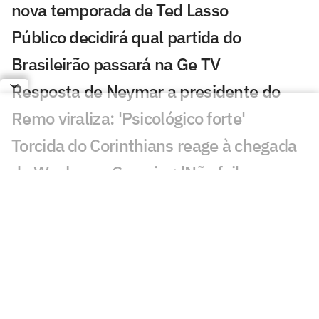
nova temporada de Ted Lasso
Público decidirá qual partida do
Brasileirão passará na Ge TV
Resposta de Neymar a presidente do
Remo viraliza: 'Psicológico forte'
Torcida do Corinthians reage à chegada
de Wesley ao Cruzeiro: 'Não foi'
Bárbara Coelho confia no Fluminense
contra o Vasco, mas aponta falta de
coragem
'Vagabundeando': Neymar provoca
presidente do Remo nas redes