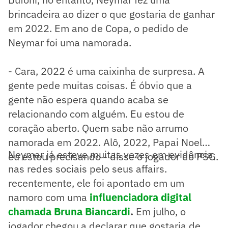
brincadeira ao dizer o que gostaria de ganhar
em 2022. Em ano de Copa, o pedido de
Neymar foi uma namorada.
- Cara, 2022 é uma caixinha de surpresa. A
gente pede muitas coisas. É óbvio que a
gente não espera quando acaba se
relacionando com alguém. Eu estou de
coração aberto. Quem sabe não arrumo
namorada em 2022. Alô, 2022, Papai Noel…
Neymar já esteve muitas vezes em evidência
eu estou precisando - disse o jogador do PSG.
nas redes sociais pelo seus affairs.
recentemente, ele foi apontado em um
namoro com uma
influenciadora digital
chamada Bruna Biancardi
.
Em julho, o
jogador chegou a declarar que gostaria de