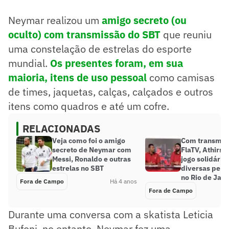
Neymar realizou um
amigo secreto (ou
oculto) com transmissão do SBT
que reuniu
uma constelação de estrelas do esporte
mundial.
Os presentes foram, em sua
maioria, itens de uso pessoal
como camisas
de times, jaquetas, calças, calçados e outros
itens como quadros e até um cofre.
RELACIONADAS
Veja como foi o amigo
Com transmis
secreto de Neymar com
FlaTV, Athirso
Messi, Ronaldo e outras
jogo solidário
estrelas no SBT
diversas pers
no Rio de Jane
Fora de Campo
Há 4 anos
Fora de Campo
Durante uma conversa com a skatista Leticia
Bufoni, no entanto, Neymar fez uma