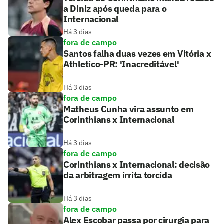
a Diniz após queda para o
Internacional
Há 3 dias
fora de campo
Santos falha duas vezes em Vitória x
Athletico-PR: 'Inacreditável'
Há 3 dias
fora de campo
Matheus Cunha vira assunto em
Corinthians x Internacional
Há 3 dias
fora de campo
Corinthians x Internacional: decisão
da arbitragem irrita torcida
Há 3 dias
fora de campo
Alex Escobar passa por cirurgia para