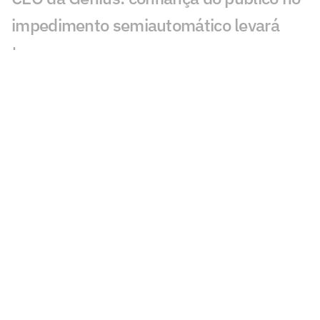
impedimento semiautomático levará
tempo
Inteligência artificial crava placar de
Botafogo x Fluminense
Torcida do Flamengo reage ao fim da
negociação com Luiz Henrique
Luis Roberto volta às transmissões em
Cruzeiro x Flamengo na Libertadores
Sneijder é sincero sobre astro do
Corinthians e revela proposta do Brasil
Desimpedidos contrata ex-jogadores