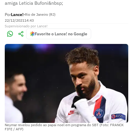
amiga Leticia Bufoni&nbsp;
Por
Lance!
•
Rio de Janeiro (RJ)
22/12/2021
14:43
Supervisionado
por
Lance!
Favorite o Lance! no Google
Neymar revelou pedido ao papai noel em programa do SBT (Foto: FRANCK
FIFE / AFP)