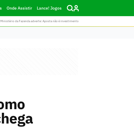
s
Onde Assistir
Lance! Jogos
Ministério da Fazenda adverte: Aposta não é investimento
como
chega