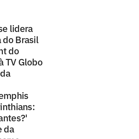
e lidera
 do Brasil
ht do
à TV Globo
 da
Memphis
inthians:
antes?'
e da