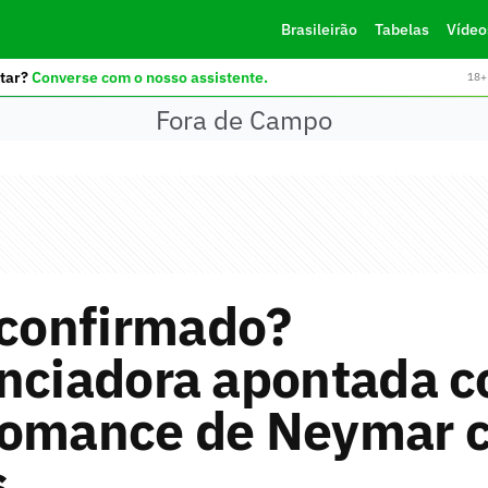
Brasileirão
Tabelas
Vídeo
tar?
Converse com o nosso assistente.
18+ 
Fora de Campo
 confirmado?
enciadora apontada 
romance de Neymar 
s