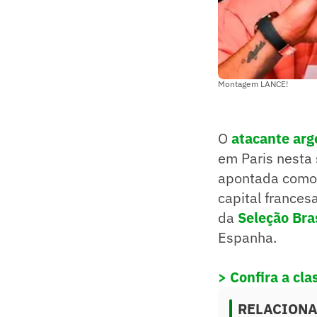
Montagem LANCE!
O
atacante arg
em Paris nesta
apontada como
capital france
da
Seleção Bras
Espanha.
> Confira a cla
RELACION