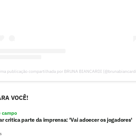
ma publicação compartilhada por BRUNA BIANCARDI (@brunabiancard
RA VOCÊ!
e campo
 critica parte da imprensa: 'Vai adoecer os jogadores'
s