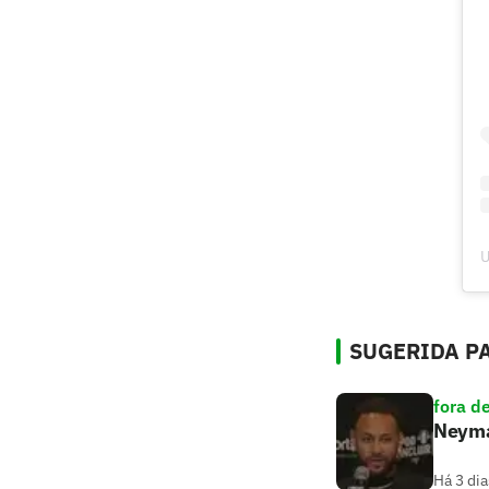
U
SUGERIDA PA
fora d
Neymar
Há 3 dia