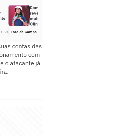
Com cinco brasileiros, Instagram
e
revela o Top-10 de atletas com
nte’
maior sucesso digital nos Jogos
Olímpicos
 anos
Fora de Campo
Há 4 anos
 suas contas das
cionamento com
e o atacante já
ira.