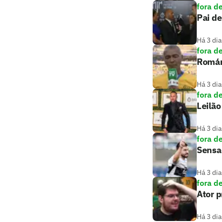
fora d
Pai de
Há 3 dia
fora d
Romári
Há 3 dia
fora d
Leilão
Há 3 dia
fora d
Sensaç
Há 3 dia
fora d
Ator 
Há 3 dia