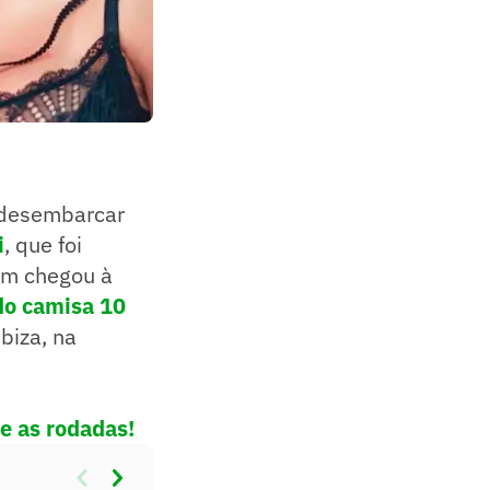
a desembarcar
i
, que foi
ém chegou à
 do camisa 10
biza, na
le as rodadas!