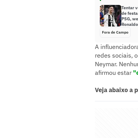
Tentar v
de fest
PSG, we
Ronaldo;
Fora de Campo
A influenciador
redes sociais,
Neymar. Nenhum
afirmou estar
"
Veja abaixo a 