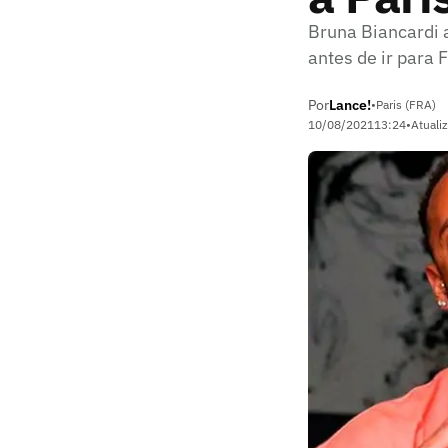
Bruna Biancardi 
antes de ir para 
Por
Lance!
•
Paris (FRA)
10/08/2021
13:24
•
Atuali