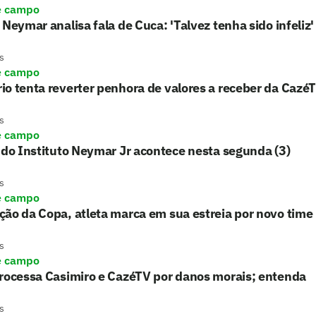
e campo
 Neymar analisa fala de Cuca: 'Talvez tenha sido infeliz'
s
e campo
o tenta reverter penhora de valores a receber da Cazé
s
e campo
 do Instituto Neymar Jr acontece nesta segunda (3)
s
e campo
ão da Copa, atleta marca em sua estreia por novo time
s
e campo
processa Casimiro e CazéTV por danos morais; entenda
s