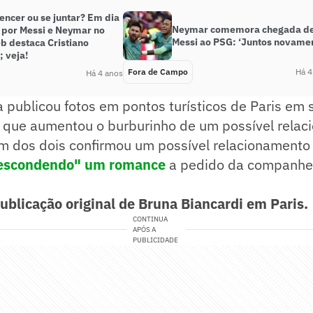
encer ou se juntar? Em dia
Neymar comemora chegada d
a por Messi e Neymar no
Messi ao PSG: ‘Juntos novame
b destaca Cristiano
 veja!
Fora de Campo
Há 4
Há 4 anos
a publicou fotos em pontos turísticos de Paris em
 o que aumentou o burburinho de um possível rela
 dos dois confirmou um possível relacionamento 
escondendo" um romance
a pedido da companhe
publicação original de Bruna Biancardi em Paris.
CONTINUA
APÓS A
PUBLICIDADE