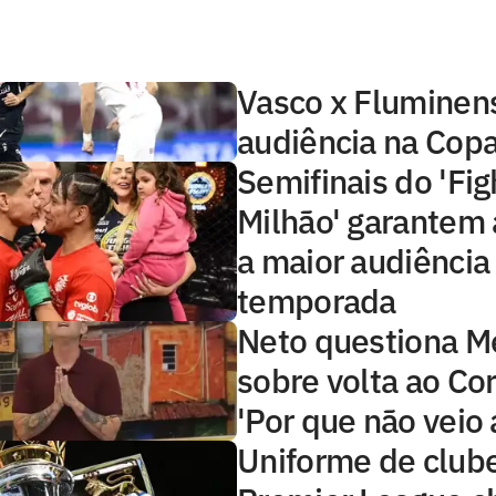
Vasco x Fluminens
audiência na Copa
Semifinais do 'Fig
Milhão' garantem 
a maior audiência
temporada
Neto questiona 
sobre volta ao Cor
'Por que não veio 
Uniforme de club