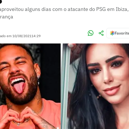
aproveitou alguns dias com o atacante do PSG em Ibiza
França
Favorit
zado em
10/08/2021
14:29