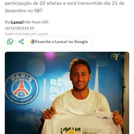
participação de 20 atletas e será transmitido dia 21 de
dezembro no SBT
Por
Lance!
•
São Paulo (SP)
16/12/2021
12:55
Supervisionado
por
Lance!
Favorite o Lance! no Google