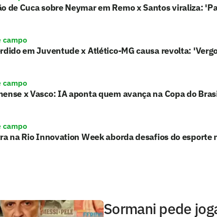
ão de Cuca sobre Neymar em Remo x Santos viraliza: 'P
e campo
rdido em Juventude x Atlético-MG causa revolta: 'Verg
e campo
nense x Vasco: IA aponta quem avança na Copa do Brasi
e campo
ra na Rio Innovation Week aborda desafios do esporte 
Sormani pede jog