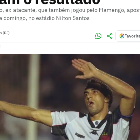
o, ex-atacante, que também jogou pelo Flamengo, apost
e domingo, no estádio Nilton Santos
o (RJ)
Favorit
!