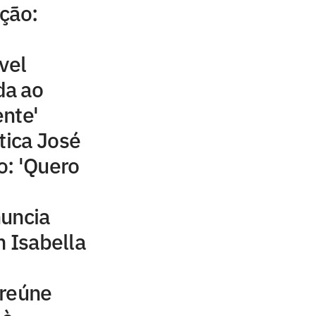
ção:
vel
da ao
nte'
tica José
o: 'Quero
nuncia
m Isabella
 reúne