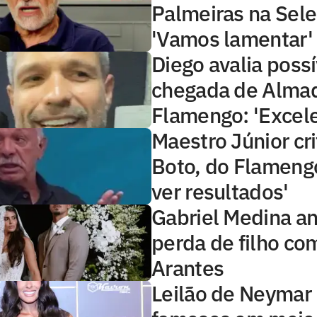
Palmeiras na Sele
'Vamos lamentar'
Diego avalia possí
chegada de Alma
Flamengo: 'Excele
Maestro Júnior cri
Boto, do Flameng
ver resultados'
Gabriel Medina a
perda de filho co
Arantes
Leilão de Neymar