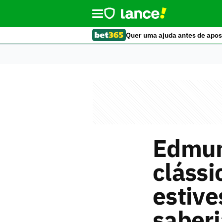
Quer uma ajuda antes de apos
Edmun
clássi
estive
saberi