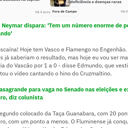
deficiência e doenças raras
Fora de Campo
Há 4
Há 4 anos
 Neymar dispara: 'Tem um número enorme de pe
ndo'
vascaína! Hoje tem Vasco e Flamengo no Engenhão.
 já saberiam o resultado, mas hoje eu vou ser ma
ria do Vascão por 1 a 0 - disse Edmundo, que vest
ou o vídeo cantando o hino do Cruzmaltino.
asagrande para vaga no Senado nas eleições e e
ro, diz colunista
egundo colocado da Taça Guanabara, com 20 pont
iro, com um ponto a menos. O Fluminense já conqu