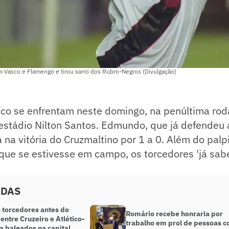
 Vasco e Flamengo e tirou sarro dos Rubro-Negros (Divulgação)
co se enfrentam neste domingo, na penúltima rod
estádio Nilton Santos. Edmundo, que já defendeu 
 na vitória do Cruzmaltino por 1 a 0. Além do palpi
que se estivesse em campo, os torcedores 'já sab
ADAS
 torcedores antes do
Romário recebe honraria por
 entre Cruzeiro e Atlético-
trabalho em prol de pessoas 
a baleados na capital