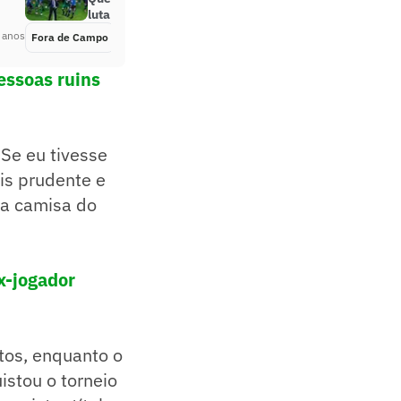
luta para foto
 anos
Fora de Campo
Há 4 anos
ssoas ruins
 Se eu tivesse
is prudente e
ia camisa do
x-jogador
os, enquanto o
istou o torneio