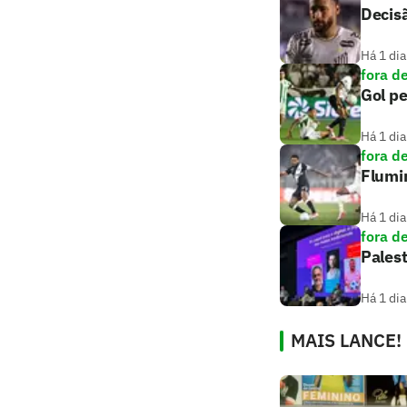
Decis
Há 1 dia
fora d
Gol pe
Há 1 dia
fora d
Flumi
Há 1 dia
fora d
Palest
Há 1 dia
MAIS LANCE!