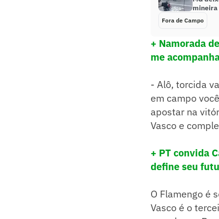
mineira
Fora de Campo
+ Namorada de
me acompanha
- Alô, torcida 
em campo vocês
apostar na vitó
Vasco e complet
+ PT convida C
define seu futu
O Flamengo é s
Vasco é o terce