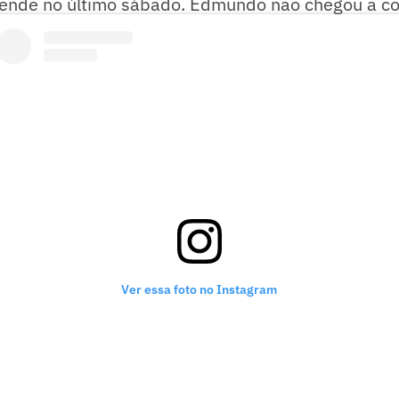
sende no último sábado. Edmundo não chegou a con
ro, mas venceu um Brasileirão e um Carioca pelo 
Ver essa foto no Instagram