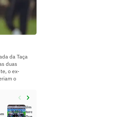
ada da Taça
as duas
te, o ex-
eriam o
Um dia antes de briga entre
torcedores, jogadores do
com
Querétaro simularam ringue de