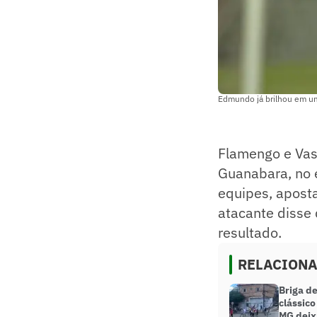
Edmundo já brilhou em um
Flamengo e Vas
Guanabara, no 
equipes, aposta
atacante disse 
resultado.
RELACION
Briga de
clássico
MG deix