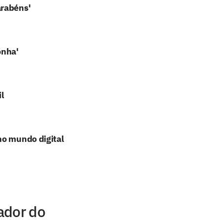
arabéns'
onha'
l
no mundo digital
ador do