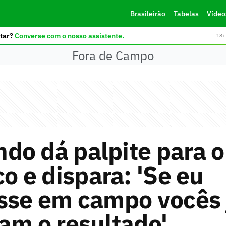
Brasileirão
Tabelas
Vídeo
tar?
Converse com o nosso assistente.
18+ 
Fora de Campo
do dá palpite para o
co e dispara: 'Se eu
sse em campo vocês 
am o resultado'