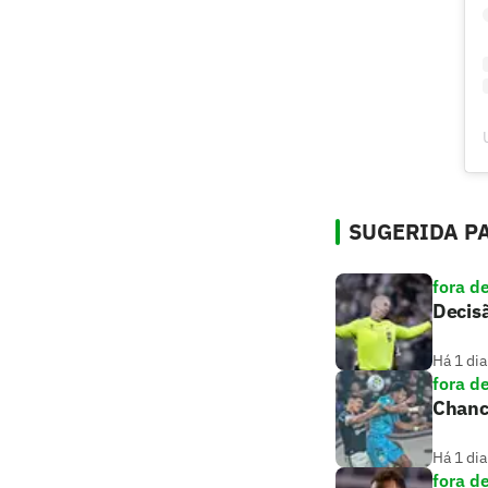
SUGERIDA PA
fora d
Decisã
Há 1 dia
fora d
Chance
Há 1 dia
fora d