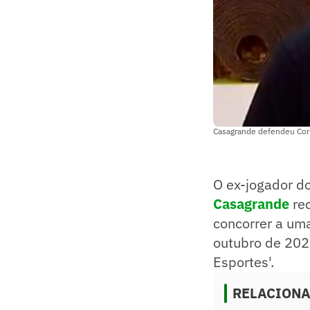
Casagrande defendeu Corin
O ex-jogador do
Casagrande
rec
concorrer a um
outubro de 2022
Esportes'.
RELACION