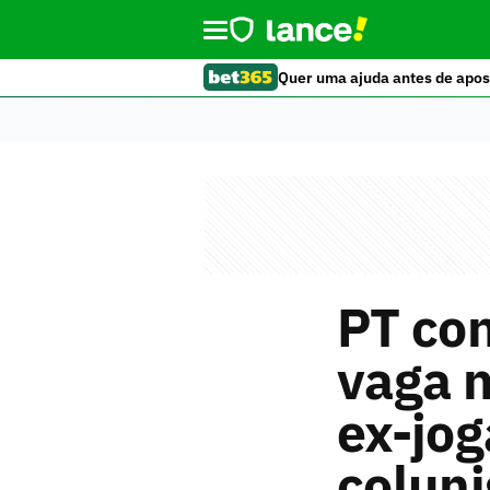
Quer uma ajuda antes de apos
PT co
vaga n
ex-jog
coluni