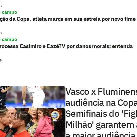
s
e campo
ão da Copa, atleta marca em sua estreia por novo time
s
e campo
processa Casimiro e CazéTV por danos morais; entenda
s
Vasco x Fluminens
audiência na Copa
Semifinais do 'Fig
Milhão' garantem 
a maior audiência