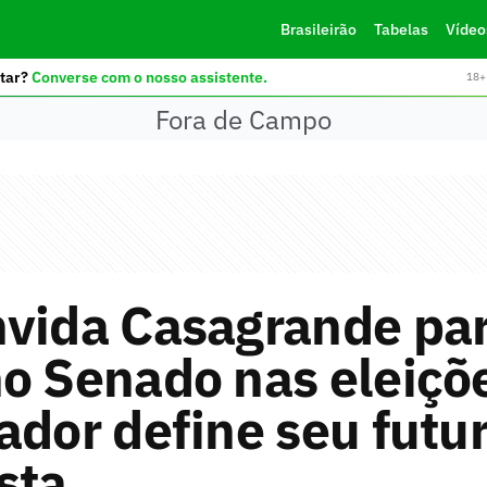
Brasileirão
Tabelas
Vídeo
tar?
Converse com o nosso assistente.
18+ 
Fora de Campo
nvida Casagrande pa
o Senado nas eleiçõ
ador define seu futur
sta