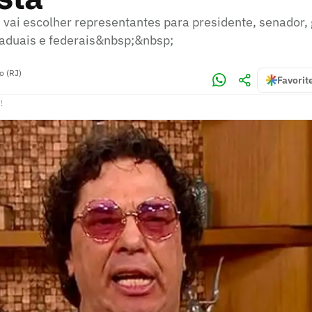
 vai escolher representantes para presidente, senador,
aduais e federais&nbsp;&nbsp;
o (RJ)
Favorit
!