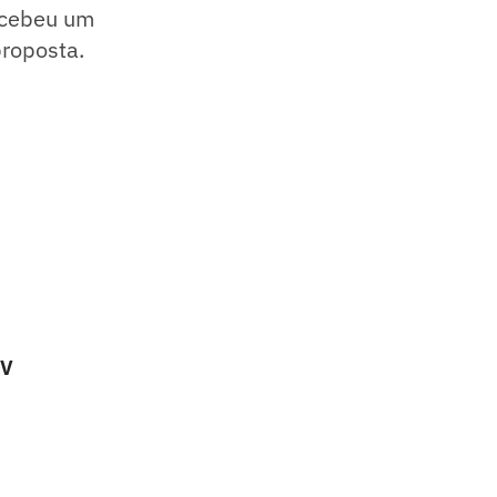
ecebeu um
proposta.
TV