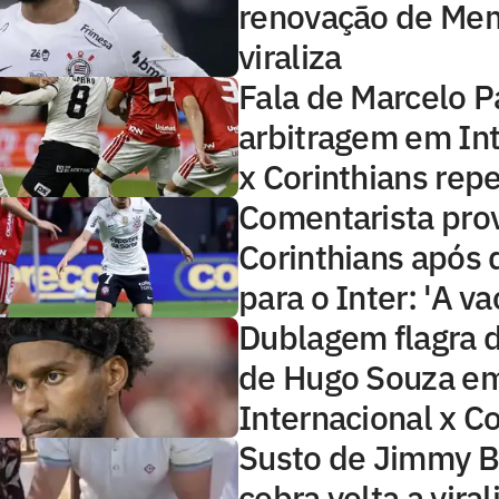
renovação de Me
viraliza
Fala de Marcelo P
arbitragem em Int
x Corinthians rep
Comentarista pro
Corinthians após 
para o Inter: 'A va
Dublagem flagra 
de Hugo Souza e
Internacional x Co
Susto de Jimmy B
cobra volta a viral