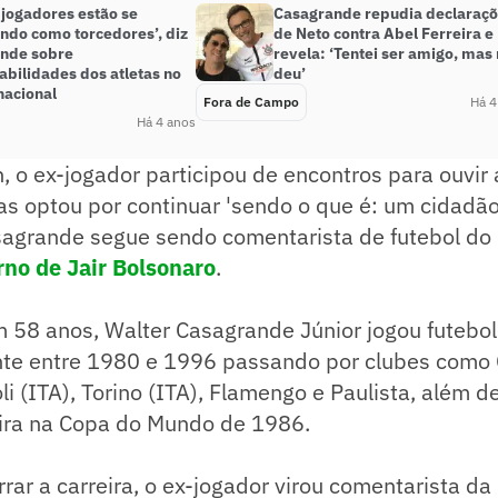
 jogadores estão se
Casagrande repudia declaraç
ndo como torcedores’, diz
de Neto contra Abel Ferreira e
nde sobre
revela: ‘Tentei ser amigo, mas
abilidades dos atletas no
deu’
nacional
Fora de Campo
Há 4
Há 4 anos
o ex-jogador participou de encontros para ouvir 
s optou por continuar 'sendo o que é: um cidadão
sagrande segue sendo comentarista de futebol do
rno de Jair Bolsonaro
.
 58 anos, Walter Casagrande Júnior jogou futebol
nte entre 1980 e 1996 passando por clubes como C
li (ITA), Torino (ITA), Flamengo e Paulista, além d
eira na Copa do Mundo de 1986.
rar a carreira, o ex-jogador virou comentarista d