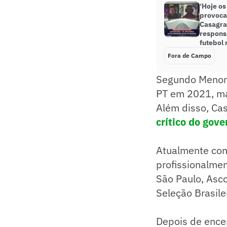
‘Hoje os
provoca
Casagra
respons
futebol 
Fora de Campo
Segundo Menon, 
PT em 2021, ma
Além disso, Ca
crítico do gove
Atualmente com
profissionalme
São Paulo, Asco
Seleção Brasil
Depois de encer