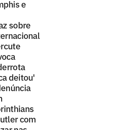
mphis e
az sobre
ernacional
ercute
voca
derrota
ca deitou'
denúncia
m
rinthians
utler com
izar nas