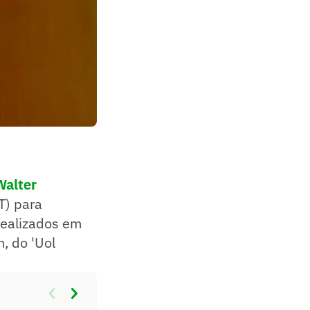
Walter
T) para
realizados em
, do 'Uol