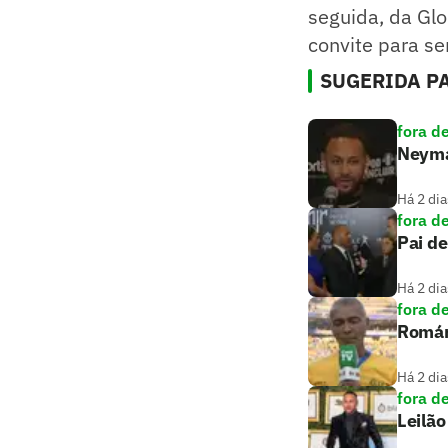
seguida, da Gl
convite para s
SUGERIDA PA
fora d
Neymar
Há 2 dia
fora d
Pai de
Há 2 dia
fora d
Romári
Há 2 dia
fora d
Leilão