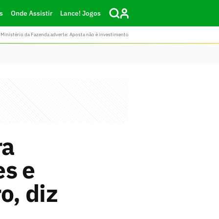
s
Onde Assistir
Lance! Jogos
Ministério da Fazenda adverte: Aposta não é investimento
ra
es e
o, diz