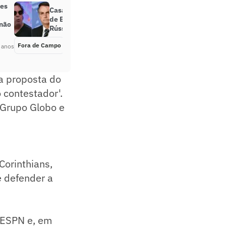
ões
Casagrande cobra posicionamento
de Bolsonaro por invasão da
 não
Rússia à Ucrânia
Fora de Campo
Há 4 anos
 anos
a proposta do
 contestador'.
 Grupo Globo e
orinthians,
e defender a
a ESPN e, em