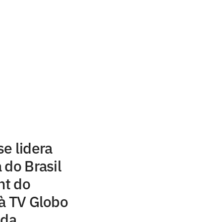
e lidera
 do Brasil
ht do
à TV Globo
 da