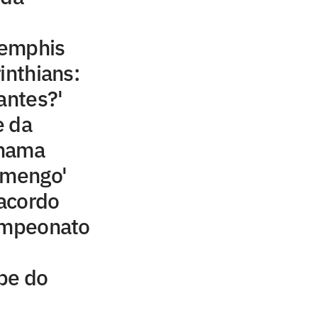
Memphis
inthians:
antes?'
e da
chama
amengo'
acordo
campeonato
be do