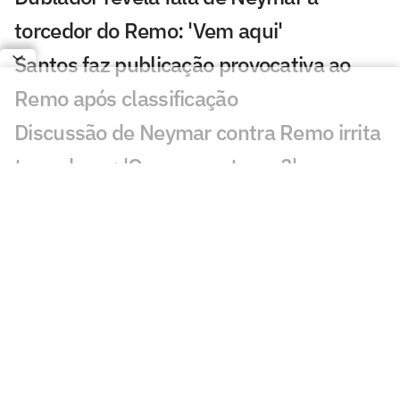
torcedor do Remo: 'Vem aqui'
Santos faz publicação provocativa ao
Remo após classificação
Discussão de Neymar contra Remo irrita
torcedores: 'O que aconteceu?'
Roberto Carlos se declara a rival do
Palmeiras após polêmica
Fluminense x Vasco: vidente prevê jogo
difícil no clássico carioca
Ex-árbitro vê Remo prejudicado contra o
Santos: 'Errou'