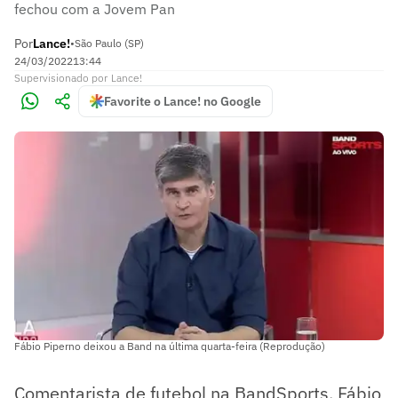
fechou com a Jovem Pan
Por
Lance!
•
São Paulo (SP)
24/03/2022
13:44
Supervisionado
por
Lance!
Favorite o Lance! no Google
Fábio Piperno deixou a Band na última quarta-feira (Reprodução)
Comentarista de futebol na BandSports, Fábio