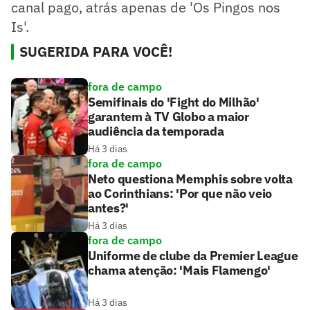
canal pago, atrás apenas de 'Os Pingos nos
Is'.
SUGERIDA PARA VOCÊ!
fora de campo
Semifinais do 'Fight do Milhão'
garantem à TV Globo a maior
audiência da temporada
Há 3 dias
fora de campo
Neto questiona Memphis sobre volta
ao Corinthians: 'Por que não veio
antes?'
Há 3 dias
fora de campo
Uniforme de clube da Premier League
chama atenção: 'Mais Flamengo'
Há 3 dias