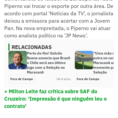
Piperno vai trocar o esporte por outra área. De
acordo com portal 'Notícias da TV', o jornalista
deixou a emissora para acertar com a Jovem
Pan. Na nova empreitada, o Piperno vai atuar
como analista político na 'JP News'.
RELACIONADAS
Perto do fim! Galvão
“Uma mão na 
Bueno anuncia que Brasil
outra no carin
x Chile será seu último
Maracanã usa
jogo com a Seleção no
momento para
Maracanã
Seleção
Fora de Campo
Há 4 anos
Fora de Campo
+ Milton Leite faz crítica sobre SAF do
Cruzeiro: 'Impressão é que ninguém leu o
contrato'