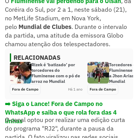
O
Fluminense vai perdendo para o Ulsan
, da
Coréira do Sul, por 2 a 1, neste sábado (21),
no MetLife Stadium, em Nova York,
pelo
Mundial de Clubes
. Durante o intervalo
da partida, uma atitude da emissora Globo
chamou atenção dos telespectadores.
RELACIONADAS
Rizek é ‘batizado’ por
Torcedores do
torcedores do
Fluminense s
Fluminense com o pó de
a Jhon Arias a
arroz no Mundial
Mundial
Fora de Campo
Há 1 ano
Fora de Campo
➡️ Siga o Lance! Fora de Campo no
WhatsApp e saiba o que rola fora das 4
O canal optou por realizar uma edição curta
linhas
do programa "RJ2", durante a pausa da
partida. O fato viralizou nas redes sociais.