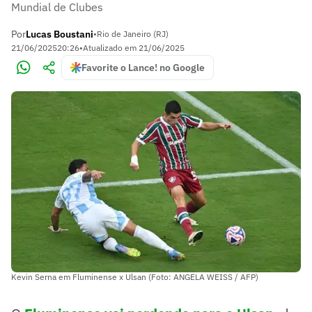
Mundial de Clubes
Por
Lucas Boustani
•
Rio de Janeiro (RJ)
21/06/2025
20:26
•
Atualizado em
21/06/2025
Favorite o Lance! no Google
Kevin Serna em Fluminense x Ulsan (Foto: ANGELA WEISS / AFP)