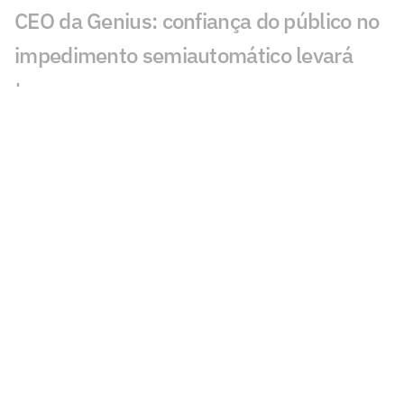
CEO da Genius: confiança do público no
impedimento semiautomático levará
tempo
Inteligência artificial crava placar de
Botafogo x Fluminense
Torcida do Flamengo reage ao fim da
negociação com Luiz Henrique
Luis Roberto volta às transmissões em
Cruzeiro x Flamengo na Libertadores
Sneijder é sincero sobre astro do
Corinthians e revela proposta do Brasil
Desimpedidos contrata ex-jogadores