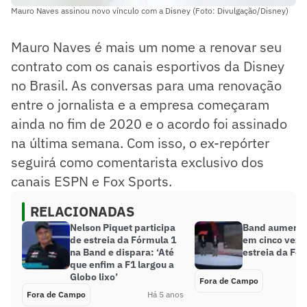
Mauro Naves assinou novo vínculo com a Disney (Foto: Divulgação/Disney)
Mauro Naves é mais um nome a renovar seu
contrato com os canais esportivos da Disney
no Brasil. As conversas para uma renovação
entre o jornalista e a empresa começaram
ainda no fim de 2020 e o acordo foi assinado
na última semana. Com isso, o ex-repórter
seguirá como comentarista exclusivo dos
canais ESPN e Fox Sports.
RELACIONADAS
Nelson Piquet participa
Band aumenta
de estreia da Fórmula 1
em cinco veze
na Band e dispara: ‘Até
estreia da Fó
que enfim a F1 largou a
Globo lixo’
Fora de Campo
Fora de Campo
Há 5 anos