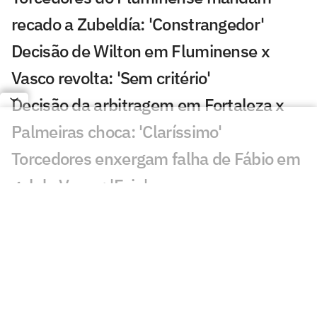
recado a Zubeldía: 'Constrangedor'
Decisão de Wilton em Fluminense x
Vasco revolta: 'Sem critério'
Decisão da arbitragem em Fortaleza x
Palmeiras choca: 'Claríssimo'
Torcedores enxergam falha de Fábio em
gol do Vasco: 'Feia'
Golaço de Brenner em Fluminense x
Vasco assusta torcedores: 'Lei do ex'
Veja gols em Fluminense x Vasco: Puma
garante classificação do cruz-maltino