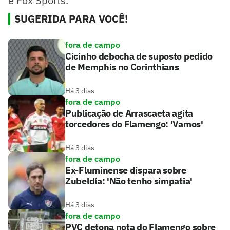
e Fox Sports.
SUGERIDA PARA VOCÊ!
fora de campo
Cicinho debocha de suposto pedido
de Memphis no Corinthians
Há 3 dias
fora de campo
Publicação de Arrascaeta agita
torcedores do Flamengo: 'Vamos'
Há 3 dias
fora de campo
Ex-Fluminense dispara sobre
Zubeldía: 'Não tenho simpatia'
Há 3 dias
fora de campo
PVC detona nota do Flamengo sobre