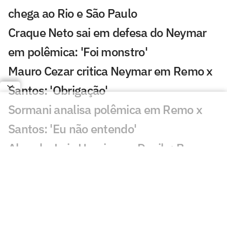
chega ao Rio e São Paulo
Craque Neto sai em defesa do Neymar
em polêmica: 'Foi monstro'
Mauro Cezar critica Neymar em Remo x
Santos: 'Obrigação'
Sormani analisa polêmica em Remo x
Santos: 'Eu não entendo'
Almada, Luiz Henrique e Danilo: Braune
é sincero sobre negociações
Patrocinador do Corinthians negocia
transmissão de torneio
Goiás comete gafe nas redes sociais em