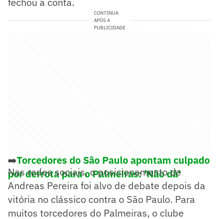
fechou a conta.
CONTINUA
APÓS A
PUBLICIDADE
➡️
Torcedores do São Paulo apontam culpado
Nas redes sociais, o posicionamento de
por derrota para o Palmeiras: 'Não dá'
Andreas Pereira foi alvo de debate depois da
vitória no clássico contra o São Paulo. Para
muitos torcedores do Palmeiras, o clube