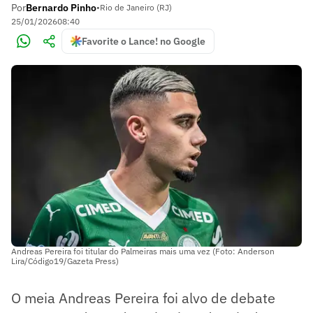
Por
Bernardo Pinho
•
Rio de Janeiro (RJ)
25/01/2026
08:40
Favorite o Lance! no Google
Andreas Pereira foi titular do Palmeiras mais uma vez (Foto: Anderson
Lira/Código19/Gazeta Press)
O meia Andreas Pereira foi alvo de debate