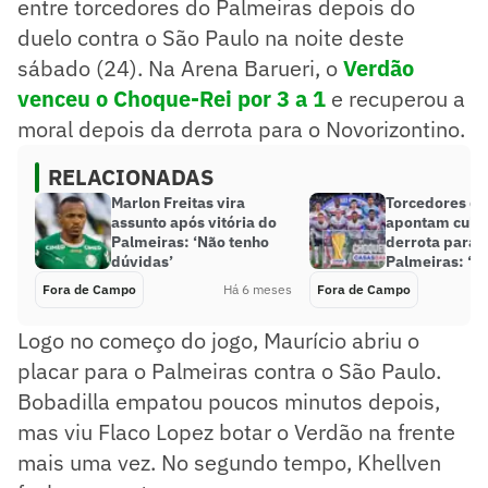
entre torcedores do Palmeiras depois do
duelo contra o São Paulo na noite deste
sábado (24). Na Arena Barueri, o
Verdão
venceu o Choque-Rei por 3 a 1
e recuperou a
moral depois da derrota para o Novorizontino.
RELACIONADAS
Marlon Freitas vira
Torcedores do
assunto após vitória do
apontam culp
Palmeiras: ‘Não tenho
derrota para 
dúvidas’
Palmeiras: ‘N
Fora de Campo
Há 6 meses
Fora de Campo
Logo no começo do jogo, Maurício abriu o
placar para o Palmeiras contra o São Paulo.
Bobadilla empatou poucos minutos depois,
mas viu Flaco Lopez botar o Verdão na frente
mais uma vez. No segundo tempo, Khellven