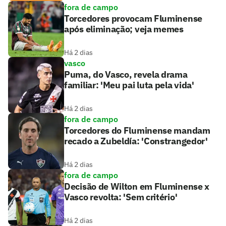
fora de campo
Torcedores provocam Fluminense
após eliminação; veja memes
Há 2 dias
vasco
Puma, do Vasco, revela drama
familiar: 'Meu pai luta pela vida'
Há 2 dias
fora de campo
Torcedores do Fluminense mandam
recado a Zubeldía: 'Constrangedor'
Há 2 dias
fora de campo
Decisão de Wilton em Fluminense x
Vasco revolta: 'Sem critério'
Há 2 dias