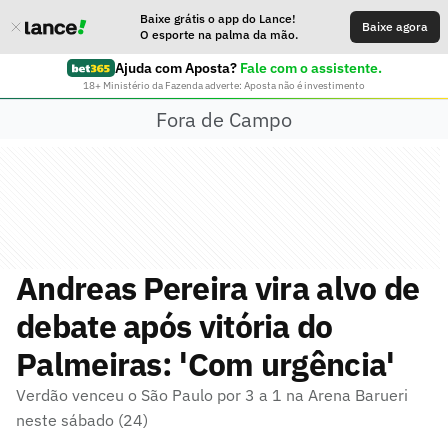
Baixe grátis o app do Lance!
Baixe agora
O esporte na palma da mão.
Ajuda com Aposta?
Fale com o assistente.
18+ Ministério da Fazenda adverte: Aposta não é investimento
Fora de Campo
Andreas Pereira vira alvo de
debate após vitória do
Palmeiras: 'Com urgência'
Verdão venceu o São Paulo por 3 a 1 na Arena Barueri
neste sábado (24)