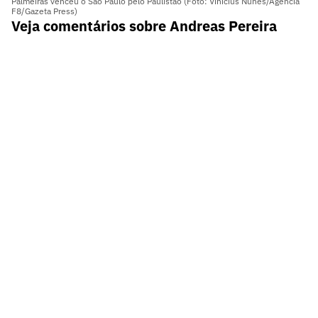
Palmeiras venceu o São Paulo pelo Paulistão (Foto: Vinicius Nunes/Agência
F8/Gazeta Press)
Veja comentários sobre Andreas Pereira