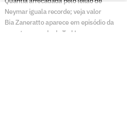
Quantia arrecadada pelo leilão de
Neymar iguala recorde; veja valor
Bia Zaneratto aparece em episódio da
nova temporada de Ted Lasso
Público decidirá qual partida do
Brasileirão passará na Ge TV
Resposta de Neymar a presidente do
Remo viraliza: 'Psicológico forte'
Torcida do Corinthians reage à chegada
de Wesley ao Cruzeiro: 'Não foi'
Bárbara Coelho confia no Fluminense
contra o Vasco, mas aponta falta de