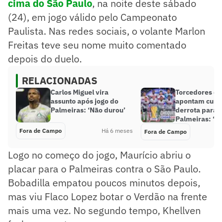
cima do São Paulo
, na noite deste sábado
(24), em jogo válido pelo Campeonato
Paulista. Nas redes sociais, o volante Marlon
Freitas teve seu nome muito comentado
depois do duelo.
RELACIONADAS
Carlos Miguel vira
Torcedores do
assunto após jogo do
apontam culp
Palmeiras: ‘Não durou’
derrota para 
Palmeiras: ‘N
Fora de Campo
Há 6 meses
Fora de Campo
Logo no começo do jogo, Maurício abriu o
placar para o Palmeiras contra o São Paulo.
Bobadilla empatou poucos minutos depois,
mas viu Flaco Lopez botar o Verdão na frente
mais uma vez. No segundo tempo, Khellven