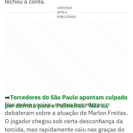
fechou a conta.
CONTINUA
APÓS A
PUBLICIDADE
➡️
Torcedores do São Paulo apontam culpado
Nas redes sociais, muitos torcedores
por derrota para o Palmeiras: 'Não dá'
debateram sobre a atuação de Marlon Freitas.
O jogador chegou sob certa desconfiança da
torcida, mas rapidamente caiu nas graças do