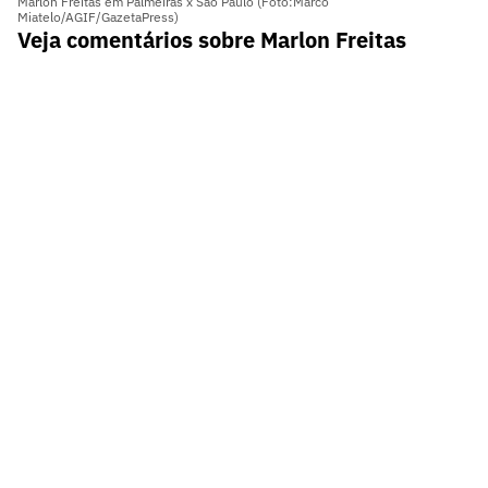
Marlon Freitas em Palmeiras x São Paulo (Foto:Marco
Miatelo/AGIF/GazetaPress)
Veja comentários sobre Marlon Freitas