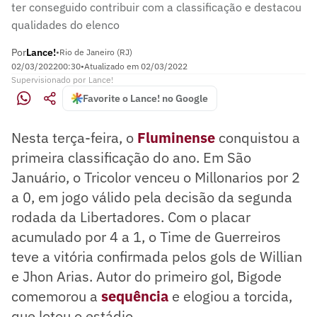
ter conseguido contribuir com a classificação e destacou
qualidades do elenco
Por
Lance!
•
Rio de Janeiro (RJ)
02/03/2022
00:30
•
Atualizado em
02/03/2022
Supervisionado
por
Lance!
Favorite o Lance! no Google
Nesta terça-feira, o
Fluminense
conquistou a
primeira classificação do ano. Em São
Januário, o Tricolor venceu o Millonarios por 2
a 0, em jogo válido pela decisão da segunda
rodada da Libertadores. Com o placar
acumulado por 4 a 1, o Time de Guerreiros
teve a vitória confirmada pelos gols de Willian
e Jhon Arias. Autor do primeiro gol, Bigode
comemorou a
sequência
e elogiou a torcida,
que lotou o estádio.