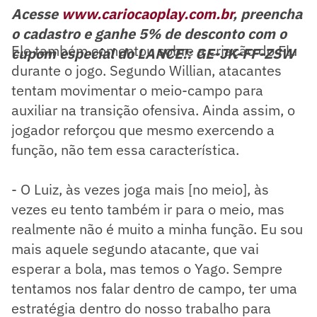
Acesse
www.cariocaoplay.com.br
, preencha
o cadastro e ganhe 5% de desconto com o
Ele também comentou sobre a criação do Flu
cupom especial do LANCE!: GE-JK-FF-ZSW
durante o jogo. Segundo Willian, atacantes
tentam movimentar o meio-campo para
auxiliar na transição ofensiva. Ainda assim, o
jogador reforçou que mesmo exercendo a
função, não tem essa característica.
- O Luiz, às vezes joga mais [no meio], às
vezes eu tento também ir para o meio, mas
realmente não é muito a minha função. Eu sou
mais aquele segundo atacante, que vai
esperar a bola, mas temos o Yago. Sempre
tentamos nos falar dentro de campo, ter uma
estratégia dentro do nosso trabalho para