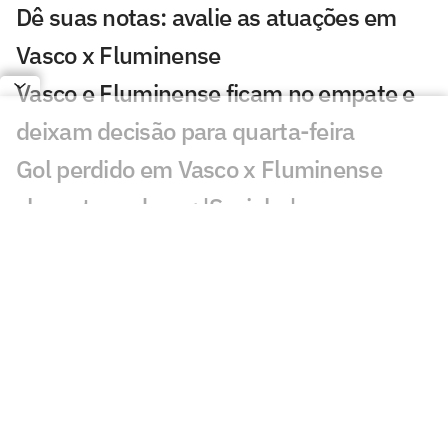
Dê suas notas: avalie as atuações em
Vasco x Fluminense
Vasco e Fluminense ficam no empate e
deixam decisão para quarta-feira
Gol perdido em Vasco x Fluminense
choca torcedores: 'Sozinho'
Atuação de Ramon Rique em Vasco x
Fluminense repercute: 'Sentiu'
Discussão em Vasco x Fluminense
viraliza: 'Já expulsaram por menos'
Lance de Canobbio em Vasco x
Fluminense irrita torcedores: 'Difícil'