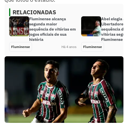
RELACIONADAS
Fluminense alcança
Abel elogia a
segunda maior
Libertadores 
sequência de vitórias em
sequência de 
jogos oficiais de sua
vitórias segui
história
Fluminense
Fluminense
Há 4 anos
Fluminense