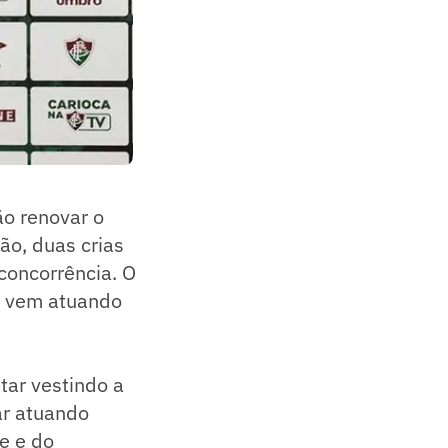
ão renovar o
ão, duas crias
 concorrência. O
o vem atuando
tar vestindo a
ar atuando
e e do