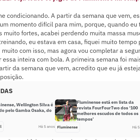
e condicionando. A partir da semana que vem, esp
 um momento difícil para mim, porque, quando eu t
as muito fortes, acabei perdendo muita massa mus
treinando, eu estava em casa, fiquei muito tempo
i muito com isso, mas agora vou completar a segu
 essa inteira com bola. A primeira semana foi mai
 partir da semana que vem, acredito que eu já este
sposição.
ADAS
Fluminense está em lista da
inense, Wellington Silva é
revista FourFourTwo dos ‘100
do pelo Gamba Osaka, do
melhores escudos de todos os
tempos’
l
Há 5 anos
Fluminense
Há 5