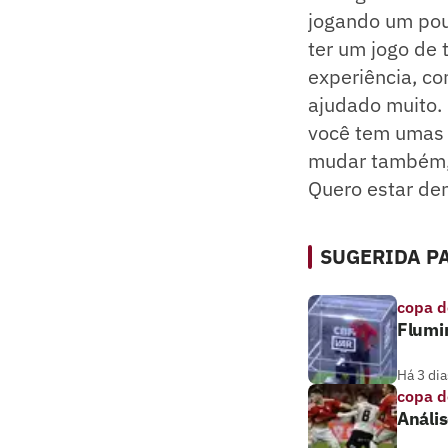
jogando um pou
ter um jogo de
experiência, co
ajudado muito. 
você tem umas 
mudar também, 
Quero estar de
SUGERIDA PA
copa d
Flumi
Há 3 dia
copa d
Anális