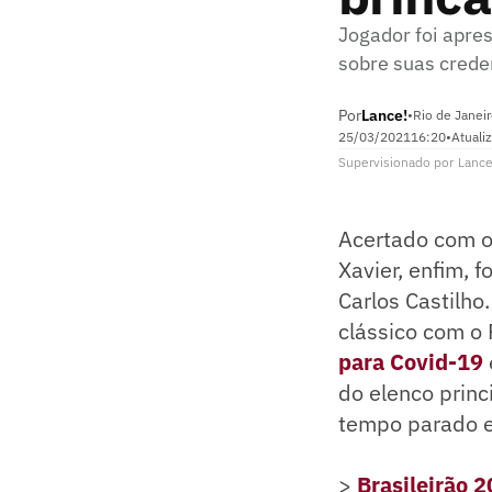
Jogador foi apre
sobre suas creden
Por
Lance!
•
Rio de Janeir
25/03/2021
16:20
•
Atuali
Supervisionado
por
Lance
Acertado com o 
Xavier, enfim, 
Carlos Castilho
clássico com o 
para Covid-19
do elenco princ
tempo parado e 
>
Brasileirão 