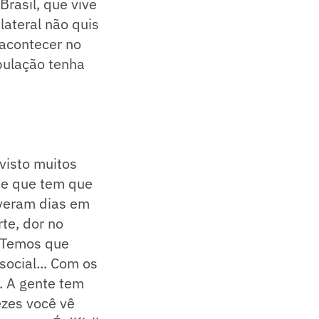
rasil, que vive
lateral não quis
 acontecer no
pulação tenha
 visto muitos
be que tem que
Tiveram dias em
rte, dor no
. Temos que
social... Com os
. A gente tem
zes você vê