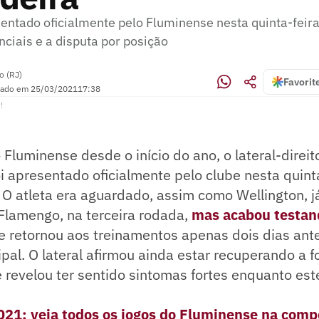
sentado oficialmente pelo Fluminense nesta quinta-feir
ciais e a disputa por posição
o (RJ)
Favorit
zado em
25/03/2021
17:38
!
Fluminense desde o início do ano, o lateral-direi
foi apresentado oficialmente pelo clube nesta quint
. O atleta era aguardado, assim como Wellington, j
Flamengo, na terceira rodada,
mas acabou testan
e retornou aos treinamentos apenas dois dias ant
ipal. O lateral afirmou ainda estar recuperando a f
revelou ter sentido sintomas fortes enquanto est
2021: veja todos os jogos do Fluminense na comp