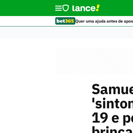
Quer uma ajuda antes de apos
Samuel
'sinto
19 e p
brinca