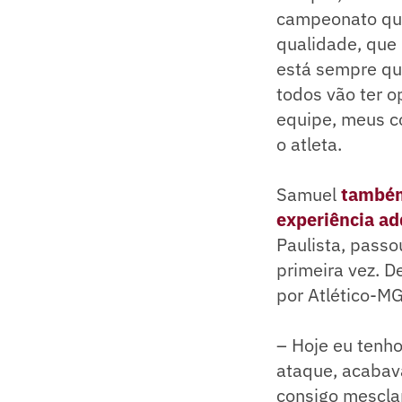
campeonato que 
qualidade, que
está sempre que
todos vão ter o
equipe, meus c
o atleta.
Samuel
também 
experiência ad
Paulista, passo
primeira vez. D
por Atlético-M
– Hoje eu tenho
ataque, acabav
consigo mescla