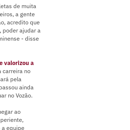
letas de muita
iros, a gente
o, acredito que
, poder ajudar a
minense - disse
e valorizou a
 carreira no
eará pela
 passou ainda
ar no Vozão.
hegar ao
periente,
 a equipe