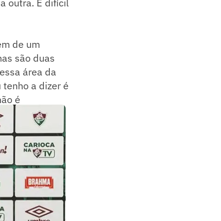
outra. É difícil
dem de um
 mas são duas
nessa área da
u tenho a dizer é
não é