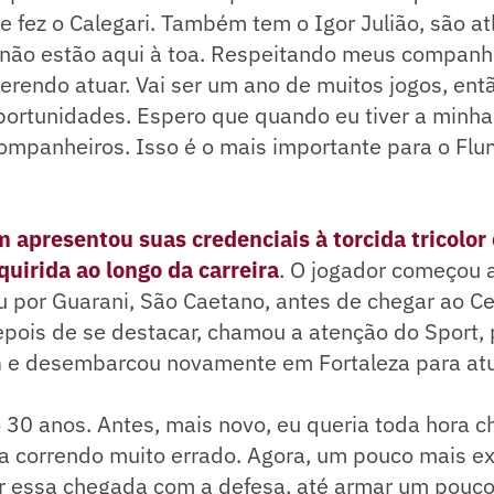
fez o Calegari. Também tem o Igor Julião, são at
 não estão aqui à toa. Respeitando meus companhe
rendo atuar. Vai ser um ano de muitos jogos, entã
portunidades. Espero que quando eu tiver a minha
ompanheiros. Isso é o mais importante para o Flu
apresentou suas credenciais à torcida tricolor 
quirida ao longo da carreira
. O jogador começou a
u por Guarani, São Caetano, antes de chegar ao C
epois de se destacar, chamou a atenção do Sport,
G e desembarcou novamente em Fortaleza para atu
 30 anos. Antes, mais novo, eu queria toda hora c
a correndo muito errado. Agora, um pouco mais ex
r essa chegada com a defesa, até armar um pouco