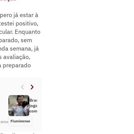
ero já estar à
estei positivo,
cular. Enquanto
 parado, sem
nda semana, já
s avaliação,
ja preparado
Brasileirão 2021: veja todos os
jogos do Fluminense na
competição
Fluminense
Há 5 anos
 anos