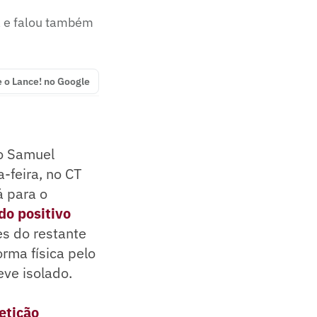
a e falou também
e o Lance! no Google
to Samuel
a-feira, no CT
á para o
do positivo
es do restante
orma física pelo
eve isolado.
etição