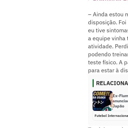
– Ainda estou m
disposição. Foi
eu tive sintom
a equipe vinha 
atividade. Perd
podendo treinar
teste físico. A
para estar à di
RELACION
Ex-Flum
anuncia
Japão
Futebol Internaciona