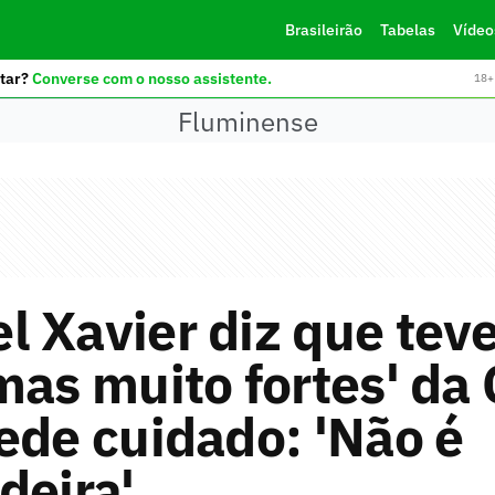
Brasileirão
Tabelas
Vídeo
tar?
Converse com o nosso assistente.
18+ 
Fluminense
 Xavier diz que tev
mas muito fortes' da 
ede cuidado: 'Não é
deira'