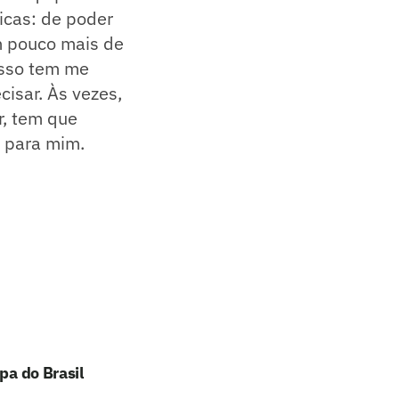
icas: de poder
m pouco mais de
Isso tem me
cisar. Às vezes,
r, tem que
r para mim.
pa do Brasil