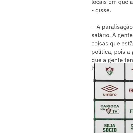
locais em que a
- disse.
– A paralisaçã
salário. A gent
coisas que estã
política, pois a
que a gente te
brincadeira esse