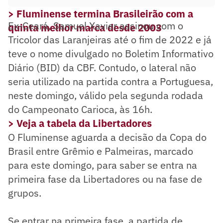
> Fluminense termina Brasileirão com a
Ex-Ceará, Samuel Xavier assinou com o
quinta melhor marca desde 2003
Tricolor das Laranjeiras até o fim de 2022 e já
teve o nome divulgado no Boletim Informativo
Diário (BID) da CBF. Contudo, o lateral não
seria utilizado na partida contra a Portuguesa,
neste domingo, válido pela segunda rodada
do Campeonato Carioca, às 16h.
> Veja a tabela da Libertadores
O Fluminense aguarda a decisão da Copa do
Brasil entre Grêmio e Palmeiras, marcado
para este domingo, para saber se entra na
primeira fase da Libertadores ou na fase de
grupos.
Se entrar na primeira fase, a partida de