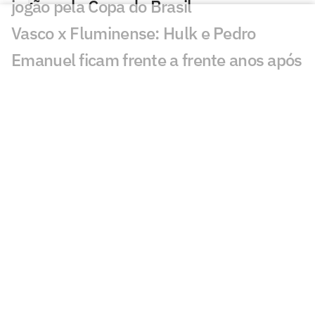
jogão pela Copa do Brasil
Vasco x Fluminense: Hulk e Pedro
Emanuel ficam frente a frente anos após
parceria no Porto
Quais os jogos da Copa do Brasil de hoje,
sábado (01/08)
Vasco x Fluminense: o que mudou
desde a semifinal da Copa do Brasil de
2025?
Caminhos distintos: Vasco teve três
técnicos, enquanto Fluminense mantém
Zubeldía