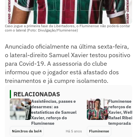
Caso jogue a primeira fase da Libertadores, o Fluminense não poderá contar
com o lateral (Foto: Divulgação/Fluminense)
Anunciado oficialmente na última sexta-feira,
o lateral-direito Samuel Xavier testou positivo
para Covid-19. A assessoria do clube
informou que o jogador está afastado dos
treinamentos e já cumpre isolamento.
RELACIONADAS
Assistências, passes e
Fluminense ofi
desarmes: as
reforços de S
estatísticas de Samuel
Xavier, Wellin
Xavier, reforço do
Rafael Ribeiro
Fluminense
temporada de
Núm3ros da bol4
Há 5 anos
Fluminense