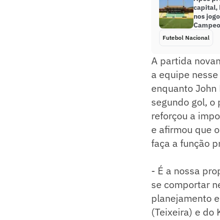
capital,
nos jog
Campeon
Futebol Nacional
A partida nova
a equipe nesse 
enquanto John 
segundo gol, o
reforçou a imp
e afirmou que 
faça a função p
- É a nossa pro
se comportar n
planejamento e 
(Teixeira) e do