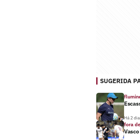
SUGERIDA PA
flumin
Escass
Há 2 dia
fora d
Vasco 