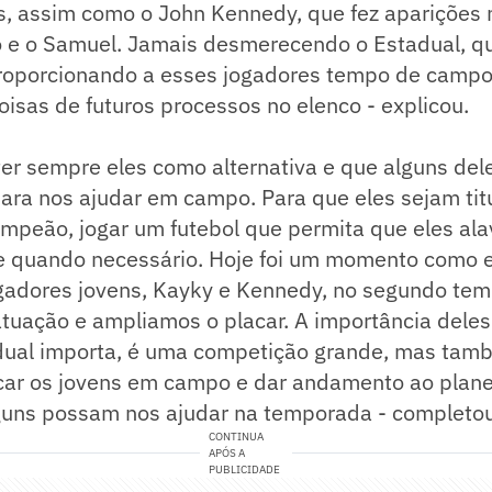
, assim como o John Kennedy, que fez aparições n
 e o Samuel. Jamais desmerecendo o Estadual, qu
porcionando a esses jogadores tempo de campo 
coisas de futuros processos no elenco - explicou.
ter sempre eles como alternativa e que alguns del
ara nos ajudar em campo. Para que eles sejam tit
campeão, jogar um futebol que permita que eles a
e quando necessário. Hoje foi um momento como 
gadores jovens, Kayky e Kennedy, no segundo tem
tuação e ampliamos o placar. A importância deles
dual importa, é uma competição grande, mas tam
car os jovens em campo e dar andamento ao plan
lguns possam nos ajudar na temporada - completou
CONTINUA
APÓS A
PUBLICIDADE