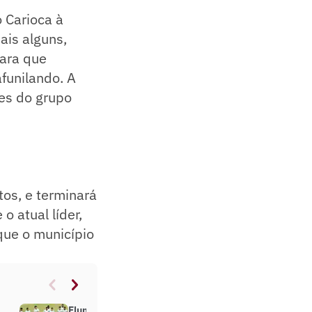
 Carioca à
ais alguns,
para que
funilando. A
es do grupo
tos, e terminará
o atual líder,
que o município
Fluminense diz que apoia