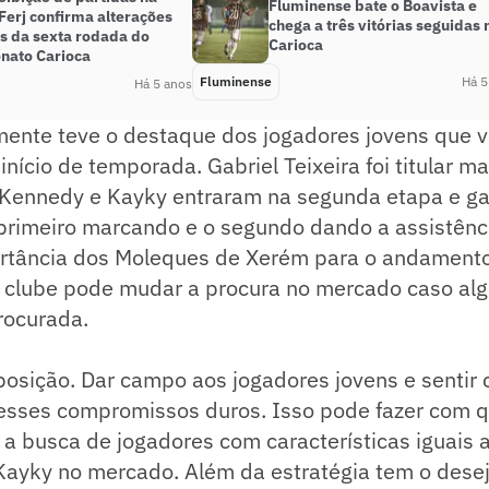
Fluminense bate o Boavista e
 Ferj confirma alterações
chega a três vitórias seguidas 
os da sexta rodada do
Carioca
ato Carioca
Fluminense
Há 5
Há 5 anos
mente teve o destaque dos jogadores jovens que 
início de temporada. Gabriel Teixeira foi titular m
Kennedy e Kayky entraram na segunda etapa e ga
 primeiro marcando e o segundo dando a assistênc
ortância dos Moleques de Xerém para o andament
o clube pode mudar a procura no mercado caso al
rocurada.
posição. Dar campo aos jogadores jovens e sentir
esses compromissos duros. Isso pode fazer com 
a busca de jogadores com características iguais a
 Kayky no mercado. Além da estratégia tem o dese