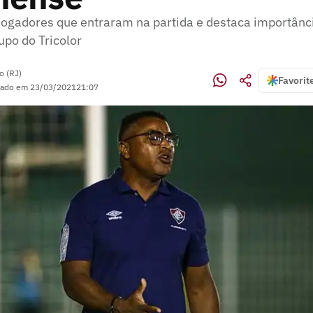
jogadores que entraram na partida e destaca importânci
upo do Tricolor
o (RJ)
Favorit
zado em
23/03/2021
21:07