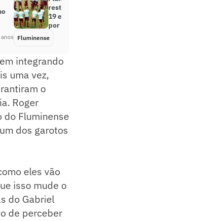
restrições para combate à Covid-
no
19 e aguarda definição sobre jogos
por paralisação
 anos
Fluminense
Há 5 anos
vem integrando
ais uma vez,
rantiram o
ia. Roger
o do Fluminense
gum dos garotos
 como eles vão
que isso mude o
s do Gabriel
jo de perceber