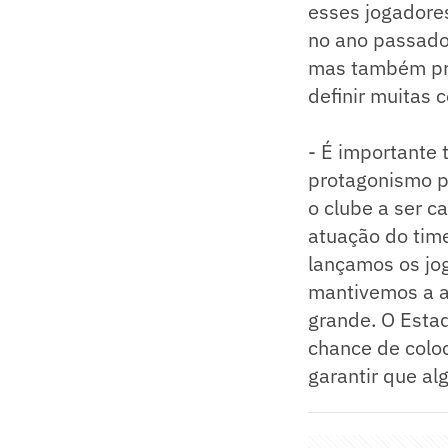
esses jogadores
no ano passado
mas também pro
definir muitas 
- É importante 
protagonismo p
o clube a ser 
atuação do tim
lançamos os jo
mantivemos a a
grande. O Esta
chance de colo
garantir que a