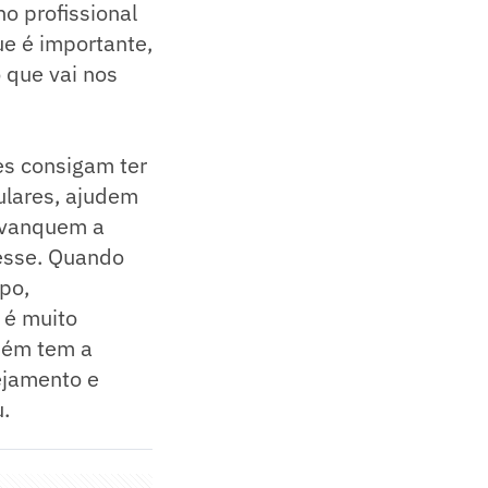
o profissional
e é importante,
que vai nos
es consigam ter
ulares, ajudem
lavanquem a
esse. Quando
po,
 é muito
bém tem a
ejamento e
.