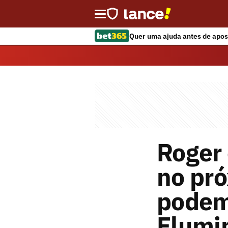
Quer uma ajuda antes de apos
Roger 
no pró
podem
Flumi