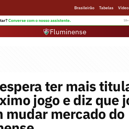
Brasileirão
Tabelas
Vídeo
tar?
Converse com o nosso assistente.
18+ 
Fluminense
espera ter mais titul
ximo jogo e diz que 
 mudar mercado do
nense