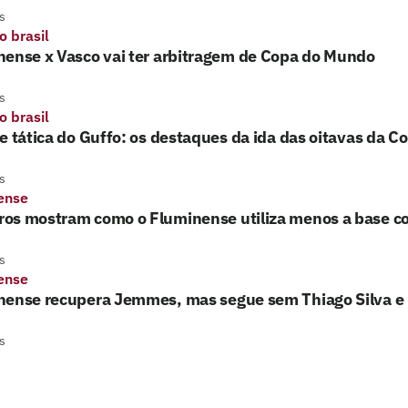
s
o brasil
nense x Vasco vai ter arbitragem de Copa do Mundo
s
o brasil
e tática do Guffo: os destaques da ida das oitavas da Co
s
ense
os mostram como o Fluminense utiliza menos a base c
s
ense
nense recupera Jemmes, mas segue sem Thiago Silva e 
s