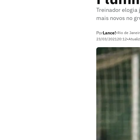
Treinador elogia 
mais novos no gr
Por
Lance!
•
Rio de Janeir
23/03/2021
20:12
•
Atuali