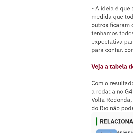
- A ideia é qu
medida que todo
outros ficaram 
tenhamos todos
expectativa pa
para contar, co
Veja a tabela 
Com o resultado
a rodada no G4.
Volta Redonda, 
do Rio não pode
RELACION
Após pr