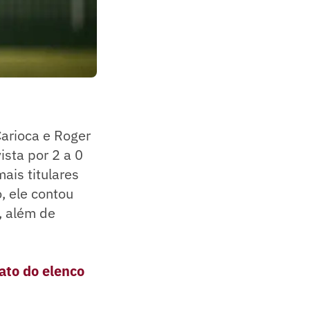
arioca e Roger
sta por 2 a 0
ais titulares
, ele contou
r, além de
rato do elenco