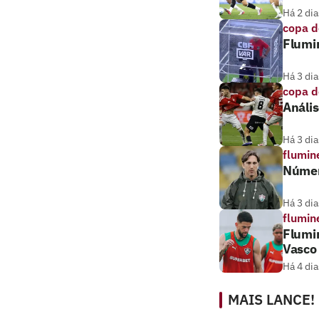
Há 2 dia
copa d
Flumi
Há 3 dia
copa d
Anális
Há 3 dia
flumin
Númer
Há 3 dia
flumin
Flumi
Vasco
Há 4 dia
MAIS LANCE!