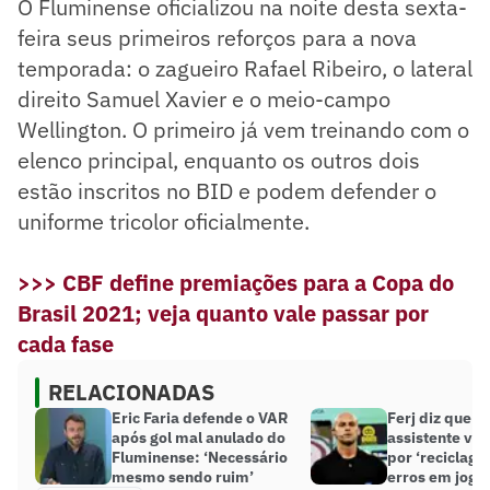
O Fluminense oficializou na noite desta sexta-
feira seus primeiros reforços para a nova
temporada: o zagueiro Rafael Ribeiro, o lateral
direito Samuel Xavier e o meio-campo
Wellington. O primeiro já vem treinando com o
elenco principal, enquanto os outros dois
estão inscritos no BID e podem defender o
uniforme tricolor oficialmente.
>>> CBF define premiações para a Copa do
Brasil 2021; veja quanto vale passar por
cada fase
RELACIONADAS
Eric Faria defende o VAR
Ferj diz que ár
após gol mal anulado do
assistente vã
Fluminense: ‘Necessário
por ‘reciclag
mesmo sendo ruim’
erros em jogo