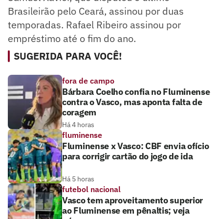
Brasileirão pelo Ceará, assinou por duas
temporadas. Rafael Ribeiro assinou por
empréstimo até o fim do ano.
SUGERIDA PARA VOCÊ!
fora de campo
Bárbara Coelho confia no Fluminense
contra o Vasco, mas aponta falta de
coragem
Há 4 horas
fluminense
Fluminense x Vasco: CBF envia ofício
para corrigir cartão do jogo de ida
Há 5 horas
futebol nacional
Vasco tem aproveitamento superior
ao Fluminense em pênaltis; veja