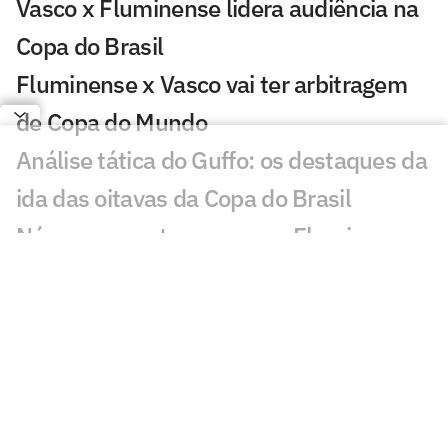
Vasco x Fluminense lidera audiência na
Copa do Brasil
Fluminense x Vasco vai ter arbitragem
de Copa do Mundo
Análise tática do Guffo: os destaques da
ida das oitavas da Copa do Brasil
Números mostram como o Fluminense
utiliza menos a base com Zubeldía
Fluminense recupera Jemmes, mas
segue sem Thiago Silva e Freytes contra
o Vasco
Fluminense iguala sequência negativa