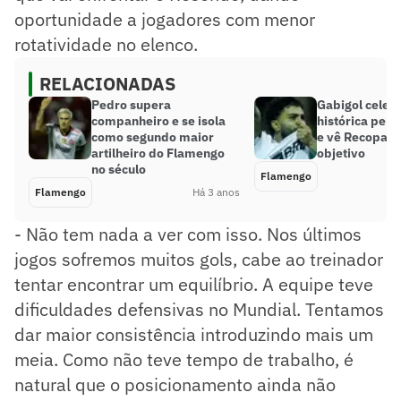
oportunidade a jogadores com menor
rotatividade no elenco.
RELACIONADAS
Pedro supera
Gabigol celeb
companheiro e se isola
histórica pel
como segundo maior
e vê Recopa 
artilheiro do Flamengo
objetivo
no século
Flamengo
Flamengo
Há 3 anos
- Não tem nada a ver com isso. Nos últimos
jogos sofremos muitos gols, cabe ao treinador
tentar encontrar um equilíbrio. A equipe teve
dificuldades defensivas no Mundial. Tentamos
dar maior consistência introduzindo mais um
meia. Como não teve tempo de trabalho, é
natural que o posicionamento ainda não