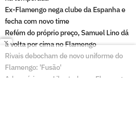
Ex-Flamengo nega clube da Espanha e
fecha com novo time
Refém do próprio preço, Samuel Lino dá
a volta por cima no Flamengo
Rivais debocham de novo uniforme do
Flamengo: 'Fusão'
Adversários na Libertadores, Flamengo
x Cruzeiro tem recorte de 'freguesia'
Supercomputador aponta melhor time
do Brasileirão como 37º do mundo; veja
ranking