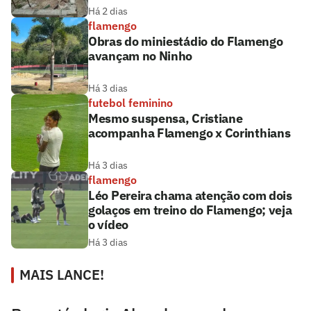
Há 2 dias
flamengo
Obras do miniestádio do Flamengo
avançam no Ninho
Há 3 dias
futebol feminino
Mesmo suspensa, Cristiane
acompanha Flamengo x Corinthians
Há 3 dias
flamengo
Léo Pereira chama atenção com dois
golaços em treino do Flamengo; veja
o vídeo
Há 3 dias
MAIS LANCE!