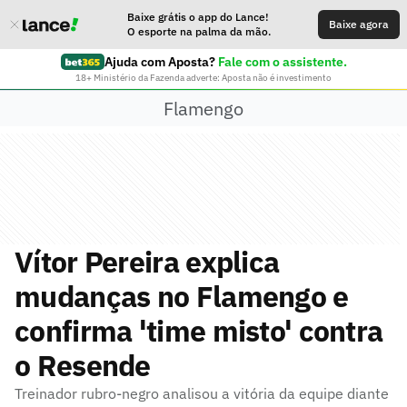
Baixe grátis o app do Lance!
Baixe agora
O esporte na palma da mão.
Ajuda com Aposta?
Fale com o assistente.
18+ Ministério da Fazenda adverte: Aposta não é investimento
Flamengo
Vítor Pereira explica
mudanças no Flamengo e
confirma 'time misto' contra
o Resende
Treinador rubro-negro analisou a vitória da equipe diante