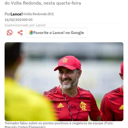
do Volta Redonda, nesta quarta-feira
Por
Lance!
•
Volta Redonda (RJ)
16/02/2023
00:03
Supervisionado
por
Lance!
Favorite o Lance! no Google
Treinador falou sobre os pontos positivos e negativos da equipe (Foto:
Marcelo Cortes/Flamengo)