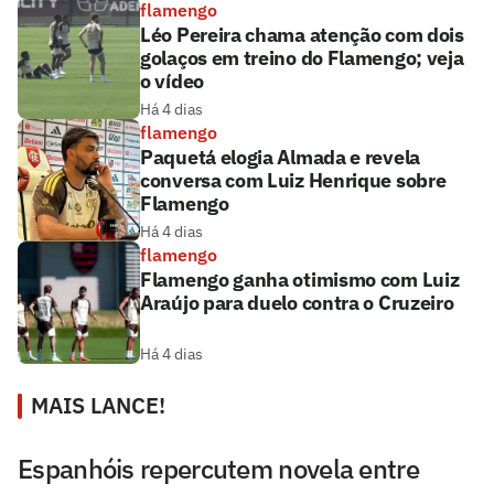
flamengo
Léo Pereira chama atenção com dois
golaços em treino do Flamengo; veja
o vídeo
Há 4 dias
flamengo
Paquetá elogia Almada e revela
conversa com Luiz Henrique sobre
Flamengo
Há 4 dias
flamengo
Flamengo ganha otimismo com Luiz
Araújo para duelo contra o Cruzeiro
Há 4 dias
MAIS LANCE!
Espanhóis repercutem novela entre