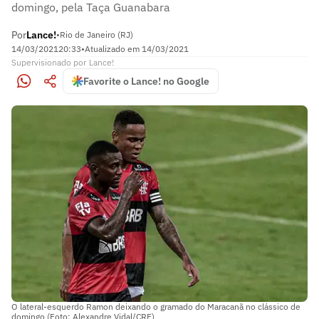
domingo, pela Taça Guanabara
Por
Lance!
•
Rio de Janeiro (RJ)
14/03/2021
20:33
•
Atualizado em
14/03/2021
Supervisionado
por
Lance!
Favorite o Lance! no Google
O lateral-esquerdo Ramon deixando o gramado do Maracanã no clássico de
domingo (Foto: Alexandre Vidal/CRF)