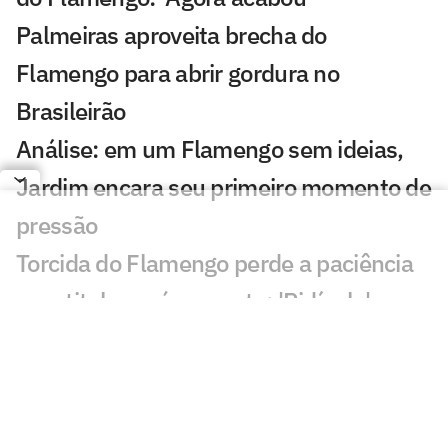
Palmeiras aproveita brecha do
Flamengo para abrir gordura no
Brasileirão
Análise: em um Flamengo sem ideias,
Jardim encara seu primeiro momento de
pressão
Torcida do Flamengo perde a paciência
com titular após empate: 'Ridículo'
Mauro Cezar critica Jardim no
Flamengo: 'Destruiu o que herdou'
Classificação do Brasileirão: veja a