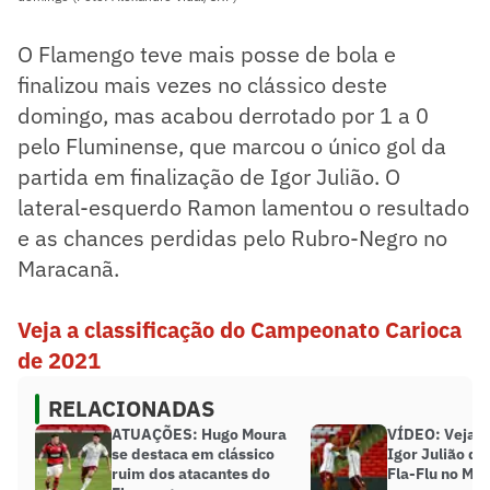
O Flamengo teve mais posse de bola e
finalizou mais vezes no clássico deste
domingo, mas acabou derrotado por 1 a 0
pelo Fluminense, que marcou o único gol da
partida em finalização de Igor Julião. O
lateral-esquerdo Ramon lamentou o resultado
e as chances perdidas pelo Rubro-Negro no
Maracanã.
Veja a classificação do Campeonato Carioca
de 2021
RELACIONADAS
ATUAÇÕES: Hugo Moura
VÍDEO: Veja o
se destaca em clássico
Igor Julião qu
ruim dos atacantes do
Fla-Flu no Ma