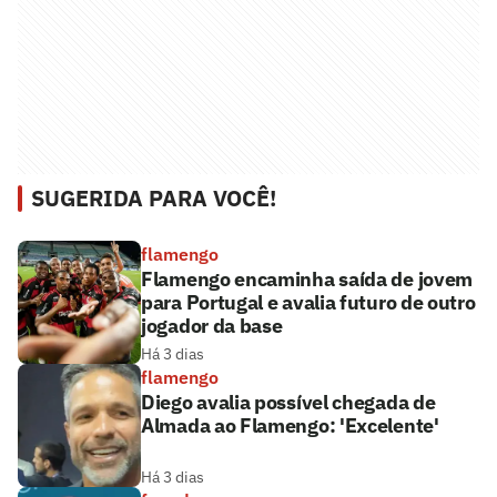
SUGERIDA PARA VOCÊ!
flamengo
Flamengo encaminha saída de jovem
para Portugal e avalia futuro de outro
jogador da base
Há 3 dias
flamengo
Diego avalia possível chegada de
Almada ao Flamengo: 'Excelente'
Há 3 dias