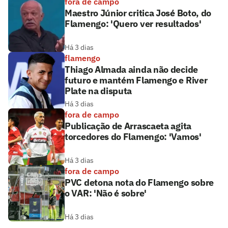
fora de campo
Maestro Júnior critica José Boto, do
Flamengo: 'Quero ver resultados'
Há 3 dias
flamengo
Thiago Almada ainda não decide
futuro e mantém Flamengo e River
Plate na disputa
Há 3 dias
fora de campo
Publicação de Arrascaeta agita
torcedores do Flamengo: 'Vamos'
Há 3 dias
fora de campo
PVC detona nota do Flamengo sobre
o VAR: 'Não é sobre'
Há 3 dias