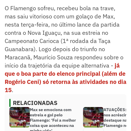
O Flamengo sofreu, recebeu bola na trave,
mas saiu vitorioso com um golaço de Max,
nesta terça-feira, no último lance da partida
contra o Nova Iguaçu, na sua estreia no
Campeonato Carioca (1ª rodada da Taça
Guanabara). Logo depois do triunfo no
Maracanã, Maurício Souza respondeu sobre o
início da trajetória da equipe alternativa -
já
que o boa parte do elenco principal (além de
Rogério Ceni) só retorna às atividades no dia
15
.
RELACIONADAS
Max se emociona com
ATUAÇÕES: C
estreia e gol pelo
nos acréscimo
Flamengo: ‘Foi a melhor
destaque na e
coisa que aconteceu na
Flamengo no C
minha vida’