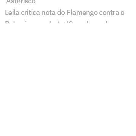
'Asterisco'
Leila critica nota do Flamengo contra o
Palmeiras e rebate: 'Cara de pau'
Fala de Leila Pereira, do Palmeiras,
sobre o Flamengo viraliza: 'Piada'
Alvo do Flamengo, Almada já disse
preferir Boca ao River em entrevista
Balanço do Flamengo revela déficit e
maior investimento da história
Flamengo publica nota oficial e faz
duras críticas à arbitragem no Brasil
Flamengo espera resposta de Almada e