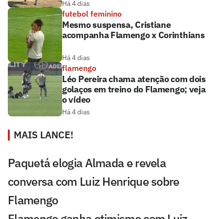
Há 4 dias
futebol feminino
Mesmo suspensa, Cristiane
acompanha Flamengo x Corinthians
Há 4 dias
flamengo
Léo Pereira chama atenção com dois
golaços em treino do Flamengo; veja
o vídeo
Há 4 dias
MAIS LANCE!
Paquetá elogia Almada e revela
conversa com Luiz Henrique sobre
Flamengo
Flamengo ganha otimismo com Luiz