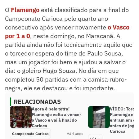
O
Flamengo
está classificado para a final do
Campeonato Carioca pelo quarto ano
consecutivo após vencer novamente
o Vasco
por 1 a 0
, neste domingo, no Maracanã. A
partida ainda não foi tecnicamente aquilo que
o torcedor espera do time de Paulo Sousa,
mas um jogador foi bem e ajudou a salvar o
dia: o goleiro Hugo Souza. No dia em que
completou 50 partidas com a camisa rubro-
negra, ele se destacou e foi importante.
RELACIONADAS
Agora é pelo tetra!
VÍDEO: Torce
Flamengo volta a vencer
Flamengo e V
o Vasco e vai à final do
entram em co
Carioca
antes de jogo 
Carioca
Campeonato Carioca
Há 4 anos