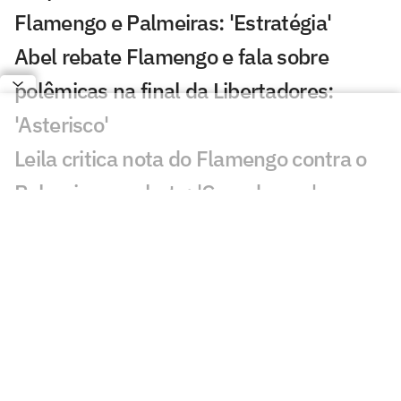
Flamengo e Palmeiras: 'Estratégia'
Abel rebate Flamengo e fala sobre
polêmicas na final da Libertadores:
'Asterisco'
Leila critica nota do Flamengo contra o
Palmeiras e rebate: 'Cara de pau'
Fala de Leila Pereira, do Palmeiras,
sobre o Flamengo viraliza: 'Piada'
Alvo do Flamengo, Almada já disse
preferir Boca ao River em entrevista
Balanço do Flamengo revela déficit e
maior investimento da história