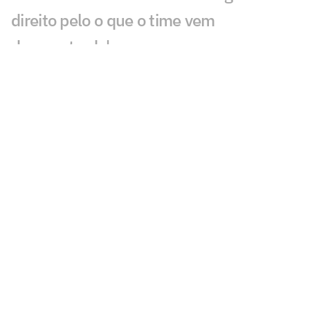
direito pelo o que o time vem
demonstrado'
VÍDEO: Jogadores do Botafogo saem de
São Januário cabisbaixos e não dão
entrevistas
VÍDEO: Torcedores do Botafogo brigam
após derrota para o Grêmio no
Brasileirão
Eleições do Vasco: Leven Siano revela
planos e explica projetos da chapa
'Somamos'
VÍDEO: Maicon destaca saída do Vasco