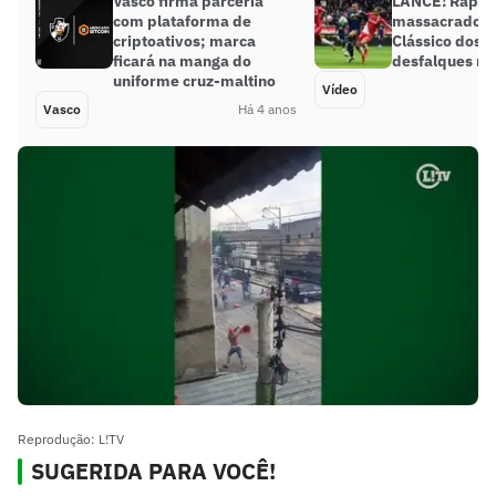
Vasco firma parceria
LANCE! Rápid
com plataforma de
massacrado no
criptoativos; marca
Clássico dos M
ficará na manga do
desfalques no 
uniforme cruz-maltino
Vídeo
Vasco
Há 4 anos
Reprodução: L!TV
SUGERIDA PARA VOCÊ!