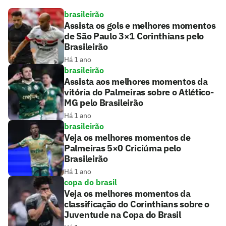
brasileirão
Assista os gols e melhores momentos
de São Paulo 3×1 Corinthians pelo
Brasileirão
Há 1 ano
brasileirão
Assista aos melhores momentos da
vitória do Palmeiras sobre o Atlético-
MG pelo Brasileirão
Há 1 ano
brasileirão
Veja os melhores momentos de
Palmeiras 5×0 Criciúma pelo
Brasileirão
Há 1 ano
copa do brasil
Veja os melhores momentos da
classificação do Corinthians sobre o
Juventude na Copa do Brasil