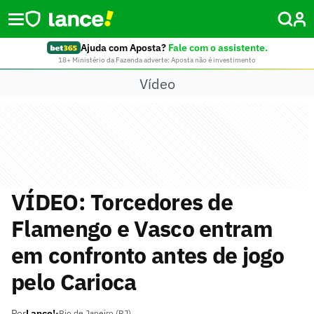
Ajuda com Aposta?
Fale com o assistente.
18+ Ministério da Fazenda adverte: Aposta não é investimento
Vídeo
VÍDEO: Torcedores de
Flamengo e Vasco entram
em confronto antes de jogo
pelo Carioca
Por
Lance!
•
Rio de Janeiro (RJ)