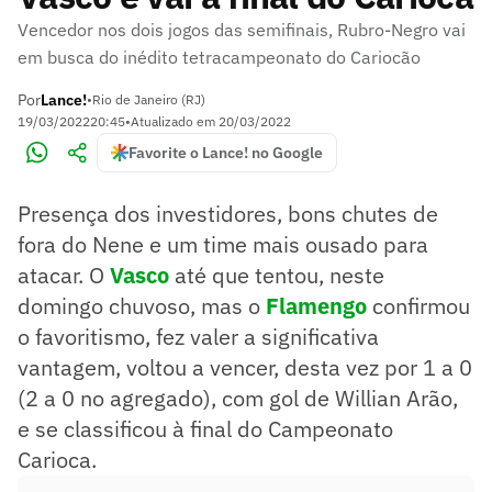
Vencedor nos dois jogos das semifinais, Rubro-Negro vai
em busca do inédito tetracampeonato do Cariocão
Por
Lance!
•
Rio de Janeiro (RJ)
19/03/2022
20:45
•
Atualizado em
20/03/2022
Favorite o Lance! no Google
Presença dos investidores, bons chutes de
fora do Nene e um time mais ousado para
atacar. O
Vasco
até que tentou, neste
domingo chuvoso, mas o
Flamengo
confirmou
o favoritismo, fez valer a significativa
vantagem, voltou a vencer, desta vez por 1 a 0
(2 a 0 no agregado), com gol de Willian Arão,
e se classificou à final do Campeonato
Carioca.