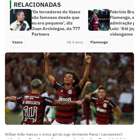
RELACIONADAS
‘Os torcedores do Vasco
Fabrício Bruno,
são famosos desde que
Flamengo, ex
eu era pequeno’, diz
admiração po
Juan Arciniegas, da 777
Luiz: ‘Até jogu
Partners
videogame co
Vasco
Há 4 anos
Flamengo
Willian Arão marcou o único gol do jogo (Armando Paiva / Lancepress!)