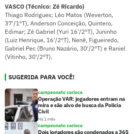
VASCO (Técnico: Zé Ricardo)
Thiago Rodrigues; Léo Matos (Weverton,
37'/1ºT), Anderson Conceição, Quintero,
Edimar; Zé Gabriel (Yuri 16'/2ºT), Juninho
(Luiz Henrique, 16'/2ºT), Nenê, Figueiredo,
Gabriel Pec (Bruno Nazário, 30'/2ºT) e Raniel
(Vitinho, 30'/2ºT).
SUGERIDA PARA VOCÊ!
campeonato carioca
Operação VAR: jogadores entram na
mira e são alvo de busca da Polícia
Civil
Há 1 mês
campeonato carioca
Dois jogadores são condenados a 365