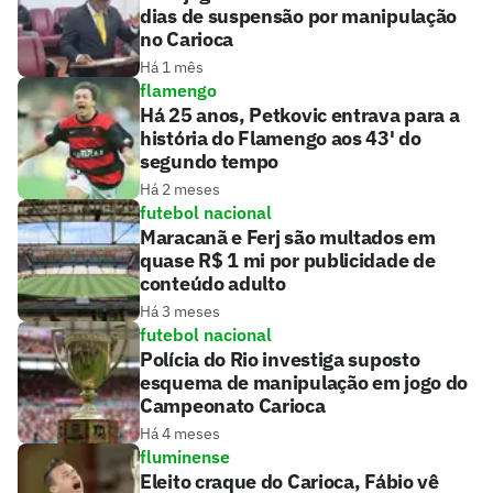
dias de suspensão por manipulação
no Carioca
Há 1 mês
flamengo
Há 25 anos, Petkovic entrava para a
história do Flamengo aos 43' do
segundo tempo
Há 2 meses
futebol nacional
Maracanã e Ferj são multados em
quase R$ 1 mi por publicidade de
conteúdo adulto
Há 3 meses
futebol nacional
Polícia do Rio investiga suposto
esquema de manipulação em jogo do
Campeonato Carioca
Há 4 meses
fluminense
Eleito craque do Carioca, Fábio vê