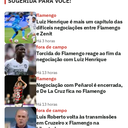
SUGERIDA PARA VOCÊ!
flamengo
Luiz Henrique é mais um capítulo das
difíceis negociações entre Flamengo
e Zenit
Há 3 horas
fora de campo
Torcida do Flamengo reage ao fim da
negociação com Luiz Henrique
Há 13 horas
flamengo
Negociação com Peñarol é encerrada,
e De La Cruz fica no Flamengo
Há 13 horas
fora de campo
Luis Roberto volta às transmissões
em Cruzeiro x Flamengo na