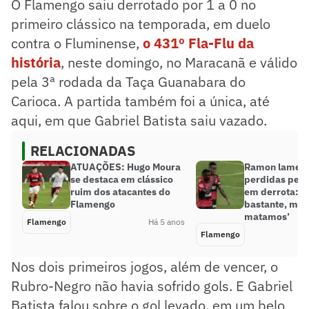
O Flamengo saiu derrotado por 1 a 0 no
primeiro clássico na temporada, em duelo
contra o Fluminense,
o 431º Fla-Flu da
história
, neste domingo, no Maracanã e válido
pela 3ª rodada da Taça Guanabara do
Carioca. A partida também foi a única, até
aqui, em que Gabriel Batista saiu vazado.
RELACIONADAS
ATUAÇÕES: Hugo Moura
Ramon lament
se destaca em clássico
perdidas pel
ruim dos atacantes do
em derrota: ‘
Flamengo
bastante, mas
matamos’
Flamengo
Há 5 anos
Flamengo
Nos dois primeiros jogos, além de vencer, o
Rubro-Negro não havia sofrido gols. E Gabriel
Batista falou sobre o gol levado, em um belo