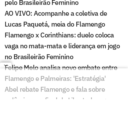
pelo Brasileirão Feminino
AO VIVO: Acompanhe a coletiva de
Lucas Paquetá, meia do Flamengo
Flamengo x Corinthians: duelo coloca
vaga no mata-mata e liderança em jogo
no Brasileirão Feminino
Felipe Melo analisa novo embate entre
Flamengo e Palmeiras: 'Estratégia'
Abel rebate Flamengo e fala sobre
polêmicas na final da Libertadores:
'Asterisco'
Leila critica nota do Flamengo contra o