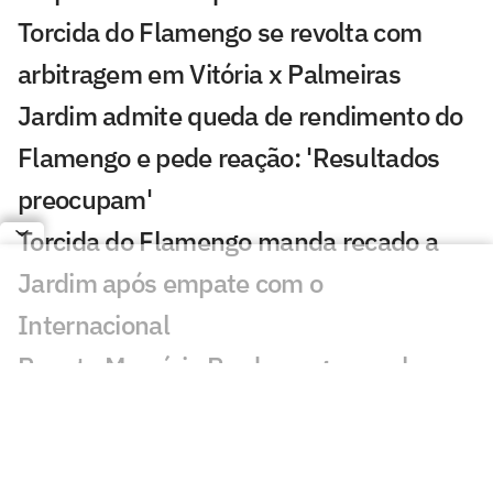
Torcida do Flamengo se revolta com
arbitragem em Vitória x Palmeiras
Jardim admite queda de rendimento do
Flamengo e pede reação: 'Resultados
preocupam'
Torcida do Flamengo manda recado a
Jardim após empate com o
Internacional
Renato Maurício Prado rasga o verbo
após Internacional x Flamengo
Varela aponta problema no Flamengo: 'É
sobre o time, a maneira de jogar'