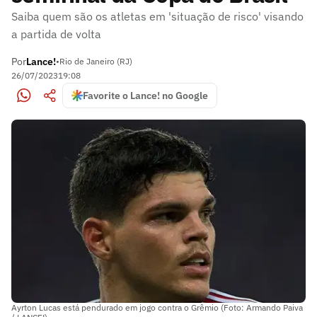
Saiba quem são os atletas em 'situação de risco' visando
a partida de volta
Por
Lance!
•
Rio de Janeiro (RJ)
26/07/2023
19:08
Favorite o Lance! no Google
Ayrton Lucas está pendurado em jogo contra o Grêmio (Foto: Armando Paiva