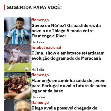
SUGERIDA PARA VOCÊ!
flamengo
Gávea ou Núñez? Os bastidores da
novela de Thiago Almada entre
Flamengo e River
Há 1 dia
futebol nacional
Clima, show e amistosos retardaram
evolução do gramado do Maracanã
Há 1 dia
flamengo
Flamengo encaminha saída de jovem
para Portugal e avalia futuro de outro
jogador da base
Há 2 dias
flamengo
Diego avalia possível chegada de