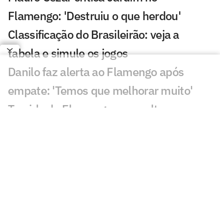
Flamengo: 'Destruiu o que herdou'
Classificação do Brasileirão: veja a
tabela e simule os jogos
Danilo faz alerta ao Flamengo após
empate: 'Temos que melhorar muito'
Torcida do Flamengo se revolta com
arbitragem em Vitória x Palmeiras
Jardim admite queda de rendimento do
Flamengo e pede reação: 'Resultados
preocupam'
Torcida do Flamengo manda recado a