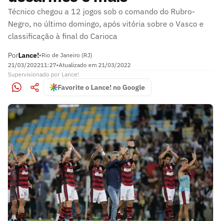
Técnico chegou a 12 jogos sob o comando do Rubro-
Negro, no último domingo, após vitória sobre o Vasco e
classificação à final do Carioca
Por
Lance!
•
Rio de Janeiro (RJ)
21/03/2022
11:27
•
Atualizado em
21/03/2022
Supervisionado
por
Lance!
Favorite o Lance! no Google