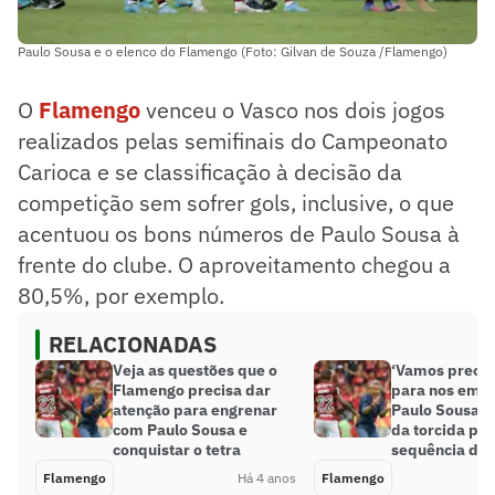
Paulo Sousa e o elenco do Flamengo (Foto: Gilvan de Souza /Flamengo)
O
Flamengo
venceu o Vasco nos dois jogos
realizados pelas semifinais do Campeonato
Carioca e se classificação à decisão da
competição sem sofrer gols, inclusive, o que
acentuou os bons números de Paulo Sousa à
frente do clube. O aproveitamento chegou a
80,5%, por exemplo.
RELACIONADAS
Veja as questões que o
‘Vamos precis
Flamengo precisa dar
para nos empu
atenção para engrenar
Paulo Sousa e
com Paulo Sousa e
da torcida pa
conquistar o tetra
sequência do 
Flamengo
Há 4 anos
Flamengo