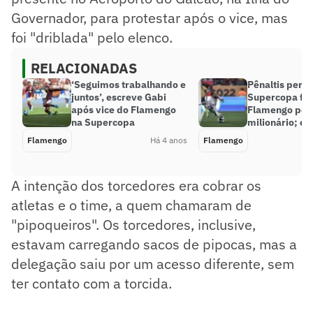
Governador, para protestar após o vice, mas
foi "driblada" pelo elenco.
RELACIONADAS
‘Seguimos trabalhando e
Pênaltis perd
juntos’, escreve Gabi
Supercopa fa
após vice do Flamengo
Flamengo perd
na Supercopa
milionário; e
Flamengo
Há 4 anos
Flamengo
A intenção dos torcedores era cobrar os
atletas e o time, a quem chamaram de
"pipoqueiros". Os torcedores, inclusive,
estavam carregando sacos de pipocas, mas a
delegação saiu por um acesso diferente, sem
ter contato com a torcida.