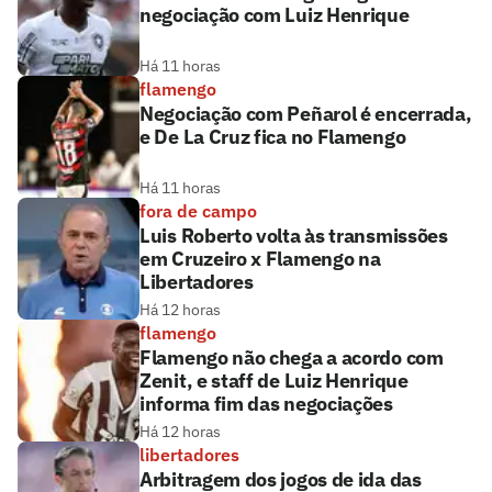
negociação com Luiz Henrique
Há 11 horas
flamengo
Negociação com Peñarol é encerrada,
e De La Cruz fica no Flamengo
Há 11 horas
fora de campo
Luis Roberto volta às transmissões
em Cruzeiro x Flamengo na
Libertadores
Há 12 horas
flamengo
Flamengo não chega a acordo com
Zenit, e staff de Luiz Henrique
informa fim das negociações
Há 12 horas
libertadores
Arbitragem dos jogos de ida das