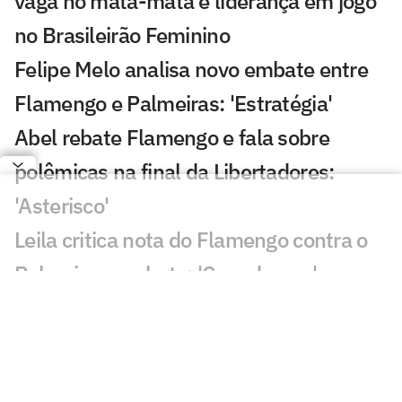
vaga no mata-mata e liderança em jogo
no Brasileirão Feminino
Felipe Melo analisa novo embate entre
Flamengo e Palmeiras: 'Estratégia'
Abel rebate Flamengo e fala sobre
polêmicas na final da Libertadores:
'Asterisco'
Leila critica nota do Flamengo contra o
Palmeiras e rebate: 'Cara de pau'
Fala de Leila Pereira, do Palmeiras,
sobre o Flamengo viraliza: 'Piada'
Alvo do Flamengo, Almada já disse