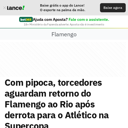
Baixe grátis o app do Lance!
Baixe agora
O esporte na palma da mão.
Ajuda com Aposta?
Fale com o assistente.
18+ Ministério da Fazenda adverte: Aposta não é investimento
Flamengo
Com pipoca, torcedores
aguardam retorno do
Flamengo ao Rio após
derrota para o Atlético na
Supercopa