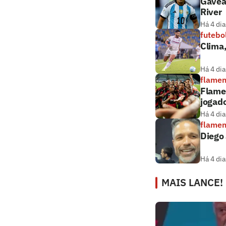
Gávea
River
Há 4 dia
futebo
Clima
Há 4 dia
flame
Flamen
jogado
Há 4 dia
flame
Diego 
Há 4 dia
MAIS LANCE!