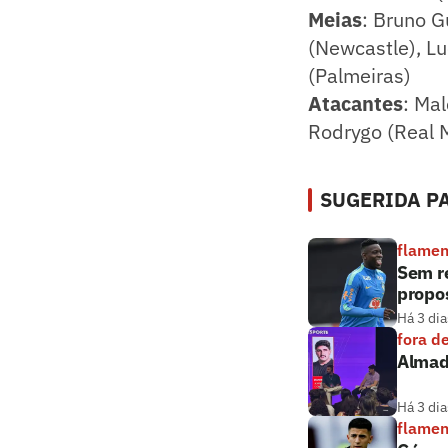
Meias
: Bruno G
(Newcastle), L
(Palmeiras)
Atacantes
: Mal
Rodrygo (Real 
SUGERIDA PA
flame
Sem r
propos
Há 3 dia
fora d
Almada
Há 3 dia
flame