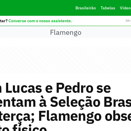
Brasileirão
Tabelas
Vídeo
tar?
Converse com o nosso assistente.
18+ 
Flamengo
 Lucas e Pedro se
ntam à Seleção Bras
terça; Flamengo obs
o físico