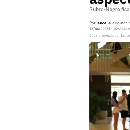
Rubro-Negro fica
Por
Lance!
•
Rio de Janeir
13/06/2023
14:02
•
Atuali
Supervisionado
por
Lance