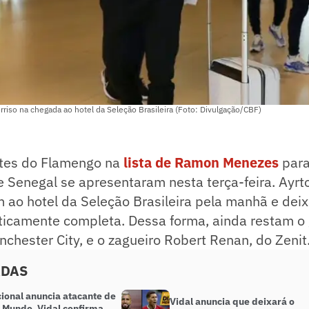
riso na chegada ao hotel da Seleção Brasileira (Foto: Divulgação/CBF)
tes do Flamengo na
lista de Ramon Menezes
para
e Senegal se apresentaram nesta terça-feira. Ayrt
ao hotel da Seleção Brasileira pela manhã e deix
ticamente completa. Dessa forma, ainda restam o 
chester City, e o zagueiro Robert Renan, do Zenit
ADAS
ional anuncia atacante de
Vidal anuncia que deixará o
 Mundo, Vidal confirma