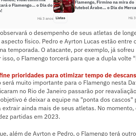
Flamengo, Firmino na mira do
xará o Flamengo… o Dia do
futebol Árabe… o Dia do Merc
!
Listas
Há 3
Há 3 anos
observará o desempenho de seus atletas de longe
 aspecto físico. Pedro e Ayrton Lucas estão entre 
 na temporada. O atacante, por exemplo, já sofre
 isso, o Flamengo torcerá para que a dupla volte "i
ine prioridades para otimizar tempo de descans
o será muito importante para o Flamengo nesta Dat
ficaram no Rio de Janeiro passarão por reavaliaçã
objetivo é deixar a equipe na "ponta dos cascos"
 extrair ainda mais de seus atletas. No momento,
 dez partidas em 2023.
ue, além de Ayrton e Pedro, o Flamengo terá outros