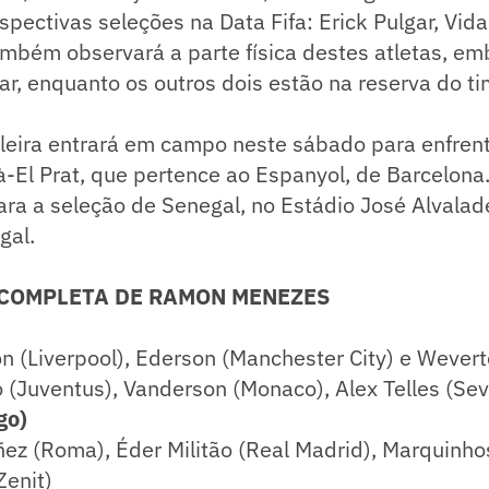
spectivas seleções na Data Fifa: Erick Pulgar, Vidal
mbém observará a parte física destes atletas, e
ular, enquanto os outros dois estão na reserva do t
ileira entrará em campo neste sábado para enfren
à-El Prat, que pertence ao Espanyol, de Barcelona
cara a seleção de Senegal, no Estádio José Alvalad
gal.
 COMPLETA DE RAMON MENEZES
son (Liverpool), Ederson (Manchester City) e Wever
o (Juventus), Vanderson (Monaco), Alex Telles (Sev
go)
ñez (Roma), Éder Militão (Real Madrid), Marquinho
Zenit)