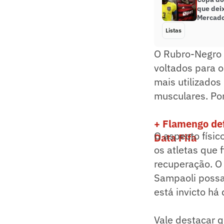
que dei
Mercado
Listas
O Rubro-Negro 
voltados para o
mais utilizados
musculares. Por
+ Flamengo def
O aspecto físic
Data Fifa
os atletas que 
recuperação. O 
Sampaoli possa
está invicto há
Vale destacar q