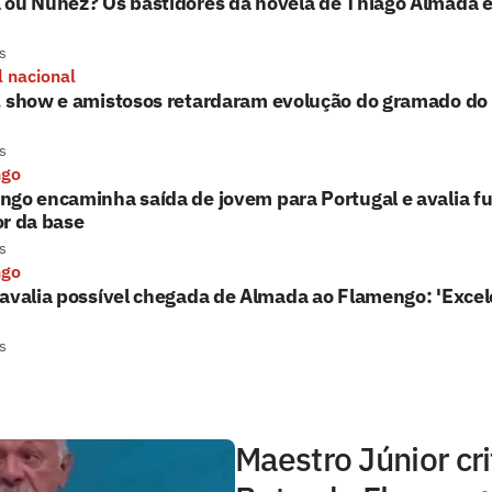
 ou Núñez? Os bastidores da novela de Thiago Almada 
s
l nacional
, show e amistosos retardaram evolução do gramado d
s
ngo
go encaminha saída de jovem para Portugal e avalia fu
r da base
s
ngo
avalia possível chegada de Almada ao Flamengo: 'Excel
s
Maestro Júnior cri