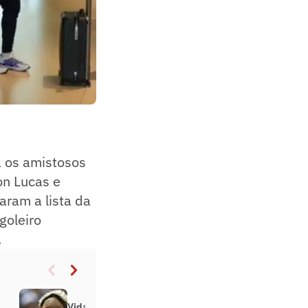
 os amistosos
on Lucas e
aram a lista da
goleiro
.
Vidal abre o jogo sobre saída do