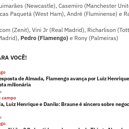
uimarães (Newcastle), Casemiro (Manchester Unite
ucas Paquetá (West Ham), André (Fluminense) e R
com (Zenit), Vini Jr (Real Madrid), Richarlison (To
Madrid),
Pedro (Flamengo)
e Rony (Palmeiras)
RA VOCÊ!
ngo
esposta de Almada, Flamengo avança por Luiz Henrique
ta milionária
s
e campo
, Luiz Henrique e Danilo: Braune é sincero sobre nego
s
ngo