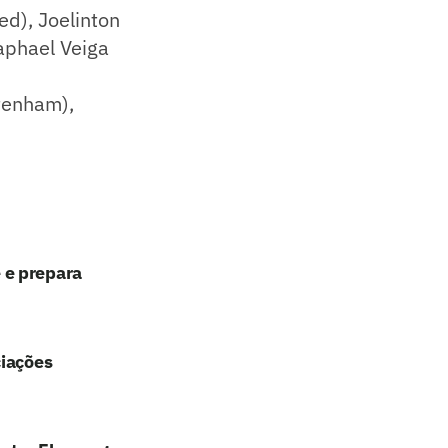
d), Joelinton
aphael Veiga
ttenham),
 e prepara
ciações