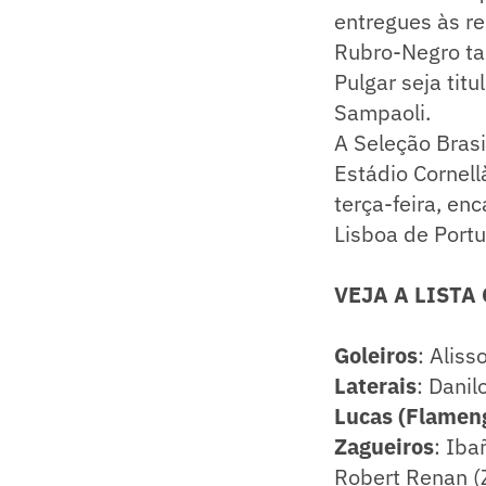
entregues às re
Rubro-Negro ta
Pulgar seja tit
Sampaoli.
A Seleção Bras
Estádio Cornell
terça-feira, en
Lisboa de Portu
VEJA A LISTA
Goleiros
: Alis
Laterais
: Danil
Lucas (Flamen
Zagueiros
: Iba
Robert Renan (