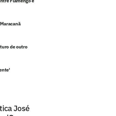
entre Flamengo e
o Maracanã
turo de outro
ente'
tica José