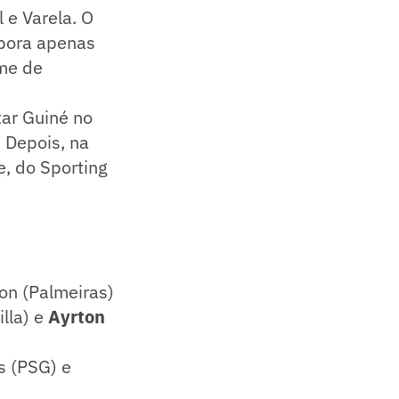
 e Varela. O
mbora apenas
ime de
tar Guiné no
. Depois, na
e, do Sporting
ton (Palmeiras)
illa) e
Ayrton
s (PSG) e