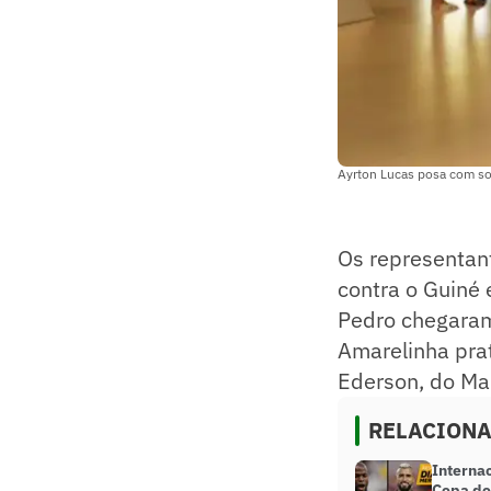
Ayrton Lucas posa com sor
Os representan
contra o Guiné 
Pedro chegaram 
Amarelinha pra
Ederson, do Man
RELACION
Internac
Copa do