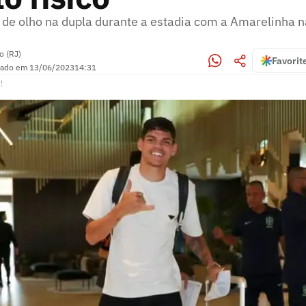
 de olho na dupla durante a estadia com a Amarelinha n
o (RJ)
Favorit
zado em
13/06/2023
14:31
!