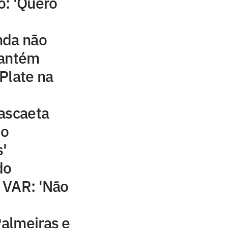
o: 'Quero
nda não
mantém
Plate na
ascaeta
do
'
do
 VAR: 'Não
Palmeiras e