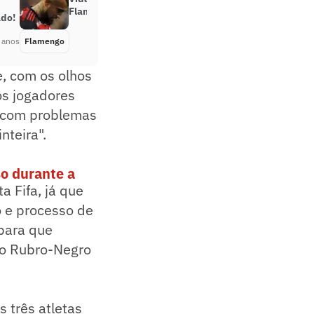
Flamengo após fim de contrato
ado!
 anos
Flamengo
Há 3 anos
, com os olhos
os jogadores
u com problemas
nteira".
o durante a
a Fifa, já que
o e processo de
 para que
 o Rubro-Negro
 três atletas