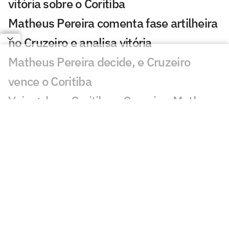
vitória sobre o Coritiba
Matheus Pereira comenta fase artilheira
no Cruzeiro e analisa vitória
Matheus Pereira decide, e Cruzeiro
vence o Coritiba
Veja gol em Coritiba x Cruzeiro: Matheus
Pereira marca o gol da vitória
Com novidade! Confira escalação do
Cruzeiro contra o Coritiba
Cruzeiro: Sinisterra passará por cirurgia
na Finlândia
Cruzeiro x Chapecoense: informações