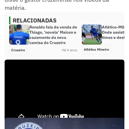
matéria.
RELACIONADAS
Ronaldo fala da venda de
Atlético-MG x 
Thiago, ‘novela’ Maicon e
Onde assistir,
vazamento da nova
times e desfa
camisa do Cruzeiro
Atlético Mineiro
Cruzeiro
Há 4 anos