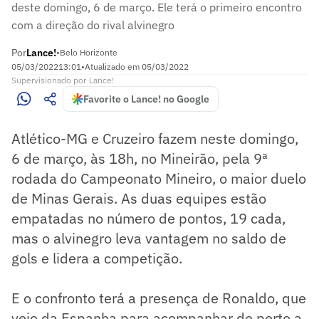
deste domingo, 6 de março. Ele terá o primeiro encontro
com a direção do rival alvinegro
Por
Lance!
•
Belo Horizonte
05/03/2022
13:01
•
Atualizado em
05/03/2022
Supervisionado
por
Lance!
Favorite o Lance! no Google
Atlético-MG e Cruzeiro fazem neste domingo,
6 de março, às 18h, no Mineirão, pela 9ª
rodada do Campeonato Mineiro, o maior duelo
de Minas Gerais. As duas equipes estão
empatadas no número de pontos, 19 cada,
mas o alvinegro leva vantagem no saldo de
gols e lidera a competição.
E o confronto terá a presença de Ronaldo, que
veio da Espanha para acompanhar de perto a