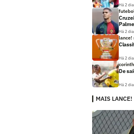
Há 2 dia
futebo
Cruze
Palme
Há 2 dia
lance!
Classi
Há 2 dia
corint
De saí
Há 2 dia
MAIS LANCE!