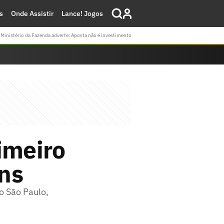
s
Onde Assistir
Lance! Jogos
Ministério da Fazenda adverte: Aposta não é investimento
imeiro
ans
 o São Paulo,