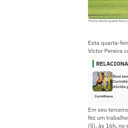
Treino desta quarta-feira 
Esta quarta-fei
Víctor Pereira
RELACION
Roni sen
Corinth
dúvida 
Corinthians
Em seu terceir
fez um trabalho
(5), às 16h, no