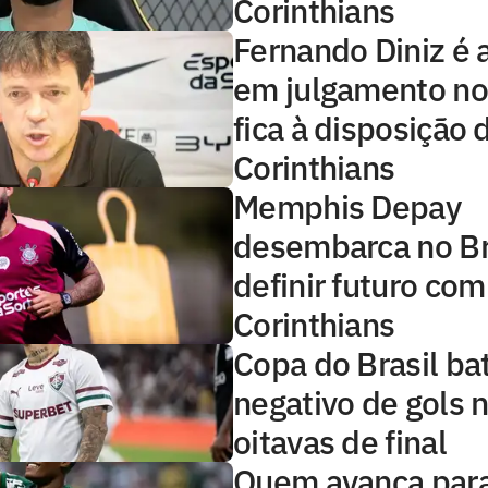
Corinthians
Fernando Diniz é 
em julgamento no
fica à disposição 
Corinthians
Memphis Depay
desembarca no Br
definir futuro com
Corinthians
Copa do Brasil ba
negativo de gols n
oitavas de final
Quem avança para