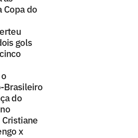
da Copa do
verteu
ois gols
 cinco
 o
-Brasileiro
nça do
ino
Cristiane
ngo x