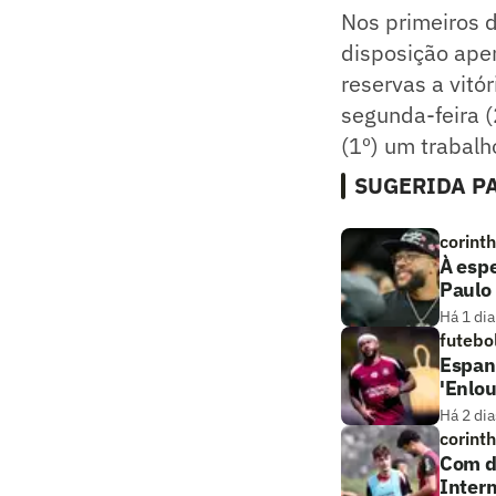
Nos primeiros d
disposição ape
reservas a vitó
segunda-feira (
(1º) um trabalh
SUGERIDA PA
corint
À esp
Paulo
Há 1 dia
futebo
Espan
'Enlo
Há 2 dia
corint
Com dú
Intern