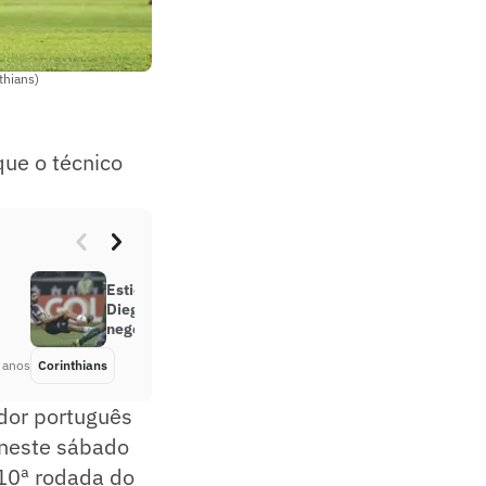
thians)
que o técnico
Estica e puxa! Vítor Pereira aprova
Diego Costa, Corinthians retoma
negociação, mas vê entraves
 anos
Corinthians
Há 4 anos
dor português
, neste sábado
 10ª rodada do