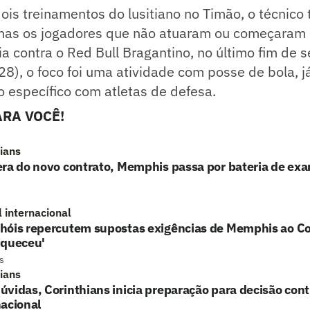
ois treinamentos do lusitiano no Timão, o técnico 
nas os jogadores que não atuaram ou começaram
ria contra o Red Bull Bragantino, no último fim de
28), o foco foi uma atividade com posse de bola, já
o específico com atletas de defesa.
RA VOCÊ!
hians
era do novo contrato, Memphis passa por bateria de ex
l internacional
hóis repercutem supostas exigências de Memphis ao Co
uqueceu'
s
hians
vidas, Corinthians inicia preparação para decisão cont
acional