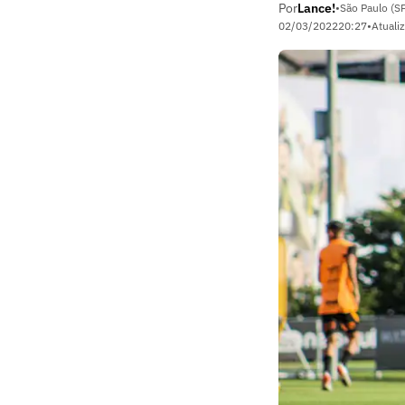
Por
Lance!
•
São Paulo (S
02/03/2022
20:27
•
Atuali