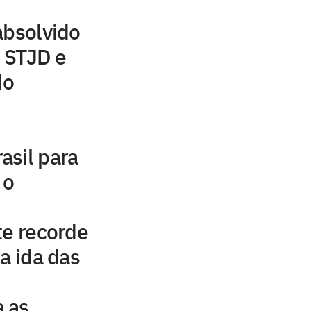
absolvido
 STJD e
do
asil para
 o
te recorde
a ida das
 as