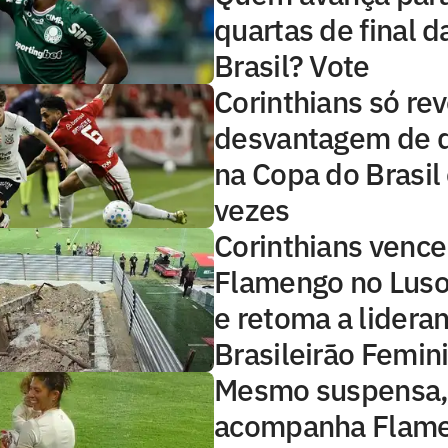
quartas de final 
Brasil? Vote
Corinthians só re
desvantagem de d
na Copa do Brasil
vezes
Corinthians vence
Flamengo no Luso
e retoma a lidera
Brasileirão Femin
Mesmo suspensa, 
acompanha Flame