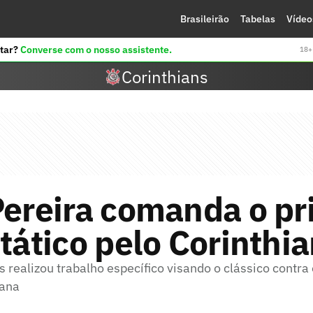
Brasileirão
Tabelas
Vídeo
tar?
Converse com o nosso assistente.
18+ 
Corinthians
Pereira comanda o pr
 tático pelo Corinthi
 realizou trabalho específico visando o clássico contra
mana