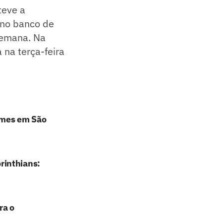
teve a
 no banco de
 semana. Na
 na terça-feira
ames em São
rinthians:
ra o