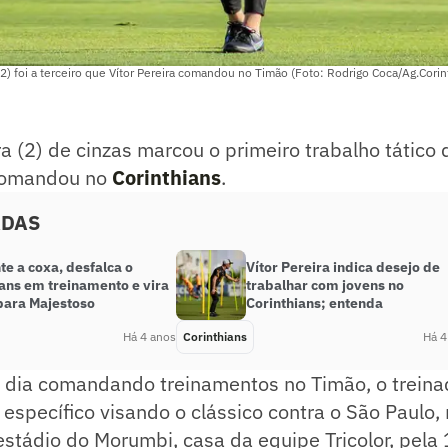
(2) foi a terceiro que Vítor Pereira comandou no Timão (Foto: Rodrigo Coca/Ag.Corin
ra (2) de cinzas marcou o primeiro trabalho tático 
 comandou no
Corinthians
.
ADAS
te a coxa, desfalca o
Vítor Pereira indica desejo de
ians em treinamento e vira
trabalhar com jovens no
para Majestoso
Corinthians; entenda
Há 4 anos
Corinthians
Há 4
o dia comandando treinamentos no Timão, o treina
 específico visando o clássico contra o São Paulo
 estádio do Morumbi, casa da equipe Tricolor, pela