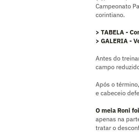
Campeonato Pau
corintiano.
> TABELA - Con
> GALERIA - Ve
Antes do treina
campo reduzid
Após o término,
e cabeceio def
O meia Roni foi
apenas na parte
tratar o descon