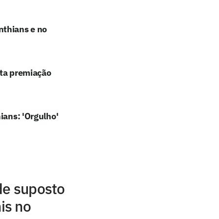
nthians e no
lta premiação
ians: 'Orgulho'
de suposto
is no