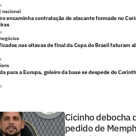
s
l nacional
iro encaminha contratação de atacante formado no Cori
iras
s
 negócios
ficados nas oitavas de final da Copa do Brasil faturam a
s
hians
da para a Europa, goleiro da base se despede do Corinth
s
Cicinho debocha 
pedido de Memph