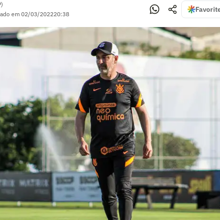
P)
Favorit
zado em
02/03/2022
20:38