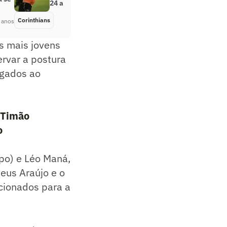
24 anos
Corinthians
Há 4 anos
 anos
s mais jovens
ervar a postura
egados ao
o Timão
o
po) e Léo Maná,
eus Araújo e o
acionados para a