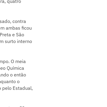
ra, quatro
ssado, contra
 em ambas ficou
 Preta e São
um surto interno
ampo. O meia
 Neo Química
ando o então
nquanto o
o pelo Estadual,