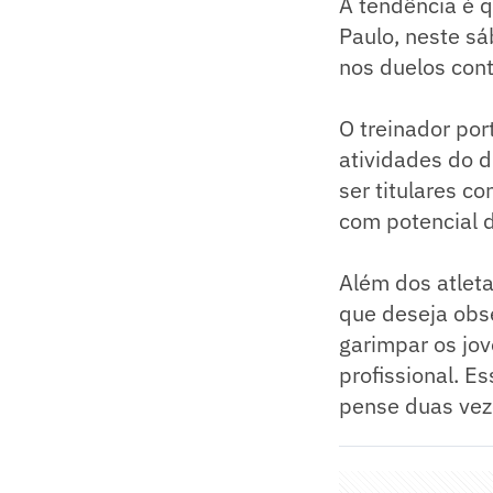
A tendência é q
Paulo, neste sá
nos duelos cont
O treinador por
atividades do di
ser titulares c
com potencial d
Além dos atletas
que deseja obse
garimpar os jov
profissional. E
pense duas vez