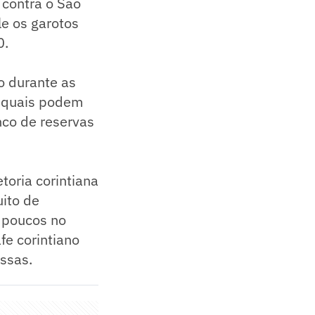
 contra o São
le os garotos
0.
o durante as
ir quais podem
anco de reservas
etoria corintiana
uito de
s poucos no
fe corintiano
essas.