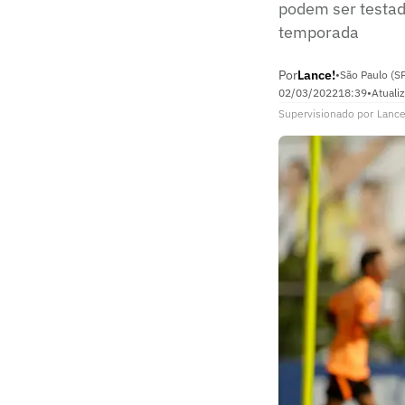
podem ser testad
temporada
Por
Lance!
•
São Paulo (S
02/03/2022
18:39
•
Atuali
Supervisionado
por
Lance