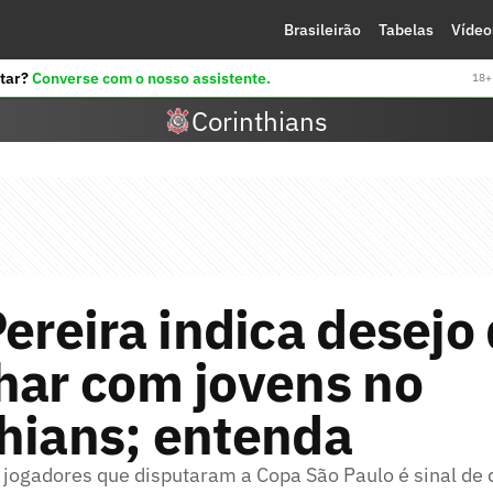
Brasileirão
Tabelas
Vídeo
tar?
Converse com o nosso assistente.
18+ 
Corinthians
Pereira indica desejo
har com jovens no
hians; entenda
 jogadores que disputaram a Copa São Paulo é sinal de 