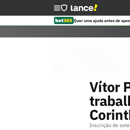
Quer uma ajuda antes de apos
Vítor 
trabal
Corint
Inscrição de sete