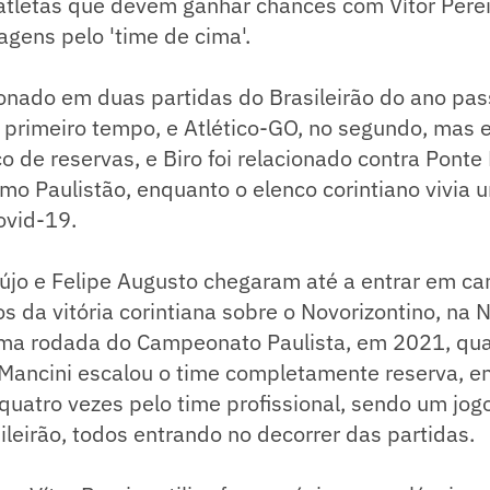
atletas que devem ganhar chances com Vítor Perei
gens pelo 'time de cima'.
cionado em duas partidas do Brasileirão do ano pa
o primeiro tempo, e Atlético-GO, no segundo, mas
 de reservas, e Biro foi relacionado contra Ponte
imo Paulistão, enquanto o elenco corintiano vivia 
ovid-19.
újo e Felipe Augusto chegaram até a entrar em c
s da vitória corintiana sobre o Novorizontino, na
tima rodada do Campeonato Paulista, em 2021, qu
 Mancini escalou o time completamente reserva, e
quatro vezes pelo time profissional, sendo um jog
sileirão, todos entrando no decorrer das partidas.