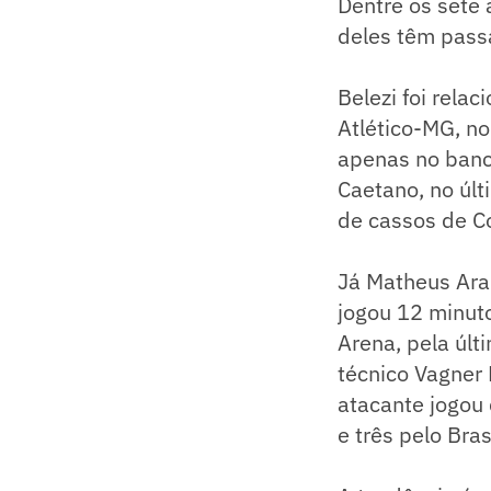
Dentre os sete 
deles têm passa
Belezi foi rela
Atlético-MG, n
apenas no banco
Caetano, no últ
de cassos de C
Já Matheus Ara
jogou 12 minuto
Arena, pela úl
técnico Vagner
atacante jogou 
e três pelo Bra