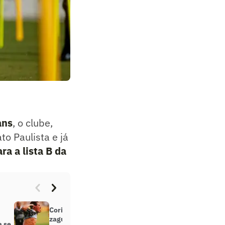
ans
, o clube,
o Paulista e já
ra a lista B da
Corinthians relembra estreia do
zagueiro Gamarra, que completa
a se