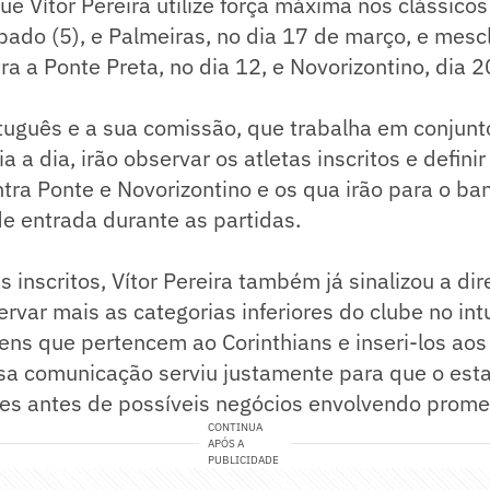
ue Vítor Pereira utilize força máxima nos clássicos
bado (5), e Palmeiras, no dia 17 de março, e mesc
ra a Ponte Preta, no dia 12, e Novorizontino, dia 2
tuguês e a sua comissão, que trabalha em conjunt
a a dia, irão observar os atletas inscritos e defin
ontra Ponte e Novorizontino e os qua irão para o b
e entrada durante as partidas.
 inscritos, Vítor Pereira também já sinalizou a dir
rvar mais as categorias inferiores do clube no int
ens que pertencem ao Corinthians e inseri-los ao
ssa comunicação serviu justamente para que o esta
es antes de possíveis negócios envolvendo prom
CONTINUA
APÓS A
PUBLICIDADE