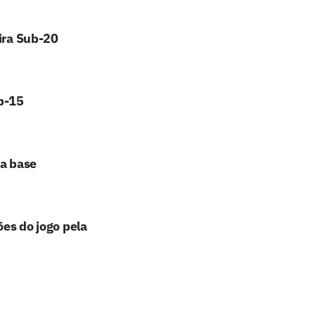
eira Sub-20
ub-15
da base
ões do jogo pela