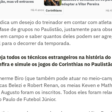
ção, mas vê entraves
adaptar a Vítor Pereira
Há 4 anos
Corinthians
Há 4
dica um desejo do treinador em contar com atleta
a fase de grupos no Paulistão, justamente para obs
 em campo e saber quantos deles podem ser agr
l para o decorrer da temporada.
ja todos os técnicos estrangeiros na história d
fira e simule os jogos do Corinthias no Paulistã
ilherme Biro (que também pode atuar no meio-cam
cas Belezi e Robert Renan, os meias Keven e Math
 Augusto foram os inscritos. Todos eles foram rel
 Paulo de Futebol Júnior.