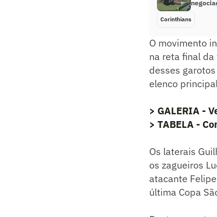
negocia
Corinthians
O movimento in
na reta final d
desses garotos
elenco principa
> GALERIA - Ve
> TABELA - Con
Os laterais Gu
os zagueiros Lu
atacante Felipe
última Copa São