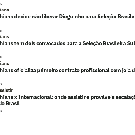
s
hians
hians decide não liberar Dieguinho para Seleção Brasil
s
hians
hians tem dois convocados para a Seleção Brasileira S
s
hians
hians oficializa primeiro contrato profissional com joia 
s
sistir
hians x Internacional: onde assistir e prováveis escalaç
o Brasil
s