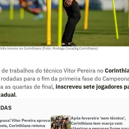
 três treinos no Corinthians (Foto: Rodrigo Coca/Ag.Corinthians)
de trabalhos do técnico Vítor Pereira no
Corinthi
 rodadas para o fim da primeira fase do Campeonat
ra as quartas de final,
inscreveu sete jogadores pa
tadual
.
ADAS
Após fevereiro ‘sem técnico’,
 puxa! Vítor Pereira aprova
Corinthians tem março com
osta, Corinthians retoma
clássicos e semanas livres par