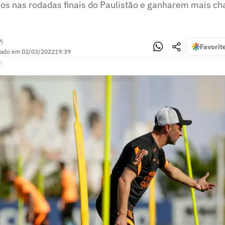
os nas rodadas finais do Paulistão e ganharem mais ch
P)
Favorit
zado em
02/03/2022
19:39
!