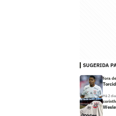
SUGERIDA PA
fora d
Torcid
Há 2 dia
corint
Wesley