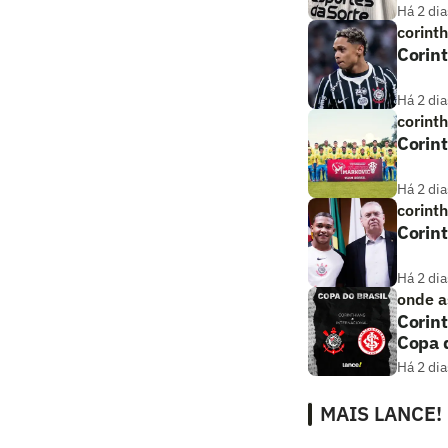
Há 2 dia
corint
Corint
Há 2 dia
corint
Corint
Há 2 dia
corint
Corint
Há 2 dia
onde as
Corint
Copa d
Há 2 dia
MAIS LANCE!