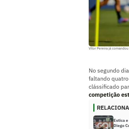
Vítor Pereira já comandou
No segundo dia 
faltando quatro
clássificado pa
competição es
RELACION
Estica e
Diego C