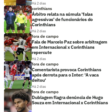
Há 2 dias
corinthians
Árbitro relata na súmula 'falas
agressivas' de funcionários do
Corinthians
Há 2 dias
fora de campo
Fala de Marcelo Paz sobre arbitragem
em Internacional x Corinthians
repercute
Há 2 dias
fora de campo
Comentarista provoca Corinthians
após derrota para o Inter: 'A vaca
deitou'
Há 2 dias
fora de campo
Dublagem flagra denúncia de Hugo
Souza em Internacional x Corinthians