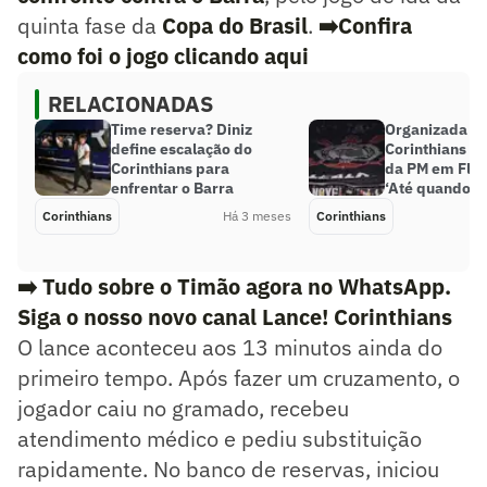
quinta fase da
Copa do Brasil
.
➡️Confira
como foi o jogo clicando aqui
RELACIONADAS
Time reserva? Diniz
Organizada d
define escalação do
Corinthians d
Corinthians para
da PM em Flor
enfrentar o Barra
‘Até quando?’
Corinthians
Há 3 meses
Corinthians
➡️ Tudo sobre o Timão agora no WhatsApp.
Siga o nosso novo canal Lance! Corinthians
O lance aconteceu aos 13 minutos ainda do
primeiro tempo. Após fazer um cruzamento, o
jogador caiu no gramado, recebeu
atendimento médico e pediu substituição
rapidamente. No banco de reservas, iniciou