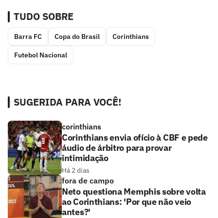
TUDO SOBRE
Barra FC
Copa do Brasil
Corinthians
Futebol Nacional
SUGERIDA PARA VOCÊ!
corinthians
Corinthians envia ofício à CBF e pede
áudio de árbitro para provar
intimidação
Há 2 dias
fora de campo
Neto questiona Memphis sobre volta
ao Corinthians: 'Por que não veio
antes?'