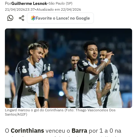
Por
Guilherme Lesnok
•
São Paulo (SP)
21/04/2026
23:37
•
Atualizado em
22/04/2026
Favorite o Lance! no Google
Lingard marcou o gol do Corinthians (Foto: Thiago Vasconcelos Dos
Santos/AGIF)
O
Corinthians
venceu o
Barra
por 1 a 0 na