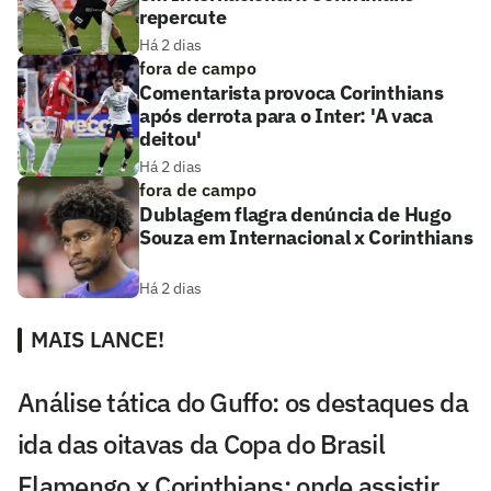
repercute
Há 2 dias
fora de campo
Comentarista provoca Corinthians
após derrota para o Inter: 'A vaca
deitou'
Há 2 dias
fora de campo
Dublagem flagra denúncia de Hugo
Souza em Internacional x Corinthians
Há 2 dias
MAIS LANCE!
Análise tática do Guffo: os destaques da
ida das oitavas da Copa do Brasil
Flamengo x Corinthians: onde assistir,