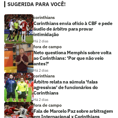
SUGERIDA PARA VOCÊ!
corinthians
Corinthians envia ofício à CBF e pede
áudio de árbitro para provar
intimidação
Há 2 dias
fora de campo
Neto questiona Memphis sobre volta
ao Corinthians: 'Por que não veio
antes?'
Há 2 dias
corinthians
Árbitro relata na súmula 'falas
agressivas' de funcionários do
Corinthians
Há 2 dias
fora de campo
Fala de Marcelo Paz sobre arbitragem
em Internacional x Corinthians