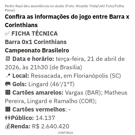
Pedro Raul deu assistência no duelo (Foto: Ricardo Trida/UAI Foto/Folha
Press)
Confira as informações do jogo entre Barra x
Corinthians
✅
FICHA TÉCNICA
Barra 0x1 Corinthians
Campeonato Brasileiro
📆
Data e horário:
terça-feira, 21 de abril de
2026, às 21h30 (de Brasília)
📍
Local:
Ressacada, em Florianópolis (SC)
🥅 Gols:
Lingard (46'/1ºT)
🟨 Cartões amarelos:
Vargas (BAR); Matheus
Pereira, Lingard e Ramalho (COR);
🟥 Cartões vermelhos
: -
👭
Público:
14.137
💰
Renda:
R$ 2.640.420
CONTINUA