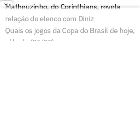
Matheuzinho, do Corinthians, revela
relação do elenco com Diniz
Quais os jogos da Copa do Brasil de hoje,
sábado (01/08)
Corinthians perde titulares e terá elenco
desfalcado contra o Internacional
Corinthians: Diniz encontra alternativa
na defesa com Raniele e André Ramalho
Fiel LGBT critica declaração de Hugo
Souza, do Corinthians
Corinthians define retorno de Léo Mana
após fim de empréstimo ao Criciúma