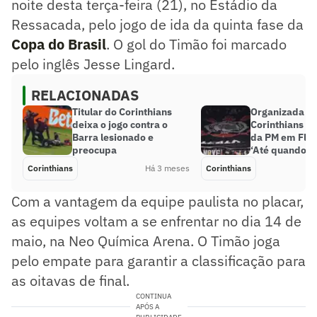
noite desta terça-feira (21), no Estádio da
Ressacada, pelo jogo de ida da quinta fase da
Copa do Brasil
. O gol do Timão foi marcado
pelo inglês Jesse Lingard.
RELACIONADAS
Titular do Corinthians
Organizada d
deixa o jogo contra o
Corinthians d
Barra lesionado e
da PM em Flor
preocupa
‘Até quando?’
Corinthians
Há 3 meses
Corinthians
Com a vantagem da equipe paulista no placar,
as equipes voltam a se enfrentar no dia 14 de
maio, na Neo Química Arena. O Timão joga
pelo empate para garantir a classificação para
as oitavas de final.
CONTINUA
APÓS A