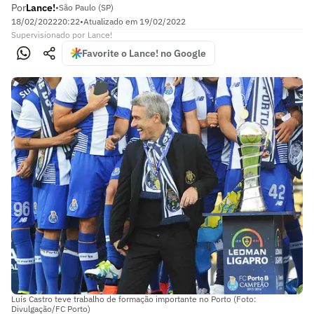
Por
Lance!
•
São Paulo (SP)
18/02/2022
20:22
•
Atualizado em
19/02/2022
Supervisionado
por
Lance!
Favorite o Lance! no Google
Luís Castro teve trabalho de formação importante no Porto (Foto:
Divulgação/FC Porto)