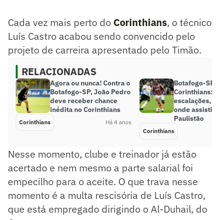
Cada vez mais perto do
Corinthians
, o técnico
Luís Castro acabou sendo convencido pelo
projeto de carreira apresentado pelo Timão.
RELACIONADAS
Agora ou nunca! Contra o
Botafogo-SP x
Botafogo-SP, João Pedro
Corinthians: 
deve receber chance
escalações, d
inédita no Corinthians
onde assistir 
Paulistão
Corinthians
Há 4 anos
Corinthians
Nesse momento, clube e treinador já estão
acertado e nem mesmo a parte salarial foi
empecilho para o aceite. O que trava nesse
momento é a multa rescisória de Luís Castro,
que está empregado dirigindo o Al-Duhail, do