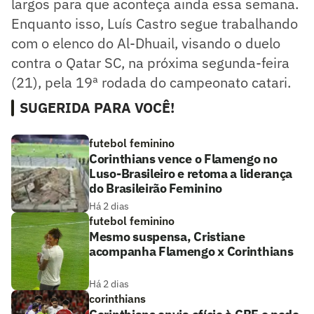
largos para que aconteça ainda essa semana.
Enquanto isso, Luís Castro segue trabalhando
com o elenco do Al-Dhuail, visando o duelo
contra o Qatar SC, na próxima segunda-feira
(21), pela 19ª rodada do campeonato catari.
SUGERIDA PARA VOCÊ!
futebol feminino
Corinthians vence o Flamengo no
Luso-Brasileiro e retoma a liderança
do Brasileirão Feminino
Há 2 dias
futebol feminino
Mesmo suspensa, Cristiane
acompanha Flamengo x Corinthians
Há 2 dias
corinthians