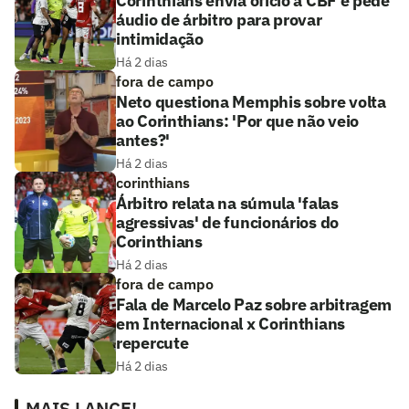
Corinthians envia ofício à CBF e pede
áudio de árbitro para provar
intimidação
Há 2 dias
fora de campo
Neto questiona Memphis sobre volta
ao Corinthians: 'Por que não veio
antes?'
Há 2 dias
corinthians
Árbitro relata na súmula 'falas
agressivas' de funcionários do
Corinthians
Há 2 dias
fora de campo
Fala de Marcelo Paz sobre arbitragem
em Internacional x Corinthians
repercute
Há 2 dias
MAIS LANCE!