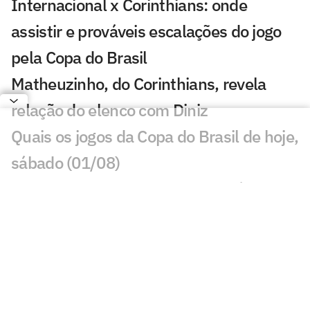
Internacional x Corinthians: onde
assistir e prováveis escalações do jogo
pela Copa do Brasil
Matheuzinho, do Corinthians, revela
relação do elenco com Diniz
Quais os jogos da Copa do Brasil de hoje,
sábado (01/08)
Corinthians perde titulares e terá elenco
desfalcado contra o Internacional
Corinthians: Diniz encontra alternativa
na defesa com Raniele e André Ramalho
Fiel LGBT critica declaração de Hugo