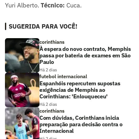
Yuri Alberto.
Técnico:
Cuca.
SUGERIDA PARA VOCÊ!
corinthians
À espera do novo contrato, Memphis
passa por bateria de exames em São
Paulo
Há 2 dias
futebol internacional
Espanhóis repercutem supostas
exigências de Memphis ao
Corinthians: 'Enlouqueceu'
Há 2 dias
corinthians
Com dúvidas, Corinthians inicia
preparação para decisão contra o
Internacional
Há 2 dias