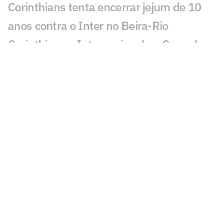
Corinthians tenta encerrar jejum de 10
anos contra o Inter no Beira-Rio
Corinthians x Internacional na Copa do
Brasil: retrospecto e estatísticas
Fernando Diniz é denunciado pelo STJD
e pode desfalcar o Corinthians
Internacional x Corinthians: onde
assistir e prováveis escalações do jogo
pela Copa do Brasil
Matheuzinho, do Corinthians, revela
relação do elenco com Diniz
Quais os jogos da Copa do Brasil de hoje,