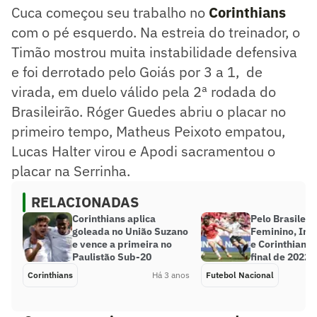
Cuca começou seu trabalho no
Corinthians
com o pé esquerdo. Na estreia do treinador, o
Timão mostrou muita instabilidade defensiva
e foi derrotado pelo Goiás por 3 a 1, de
virada, em duelo válido pela 2ª rodada do
Brasileirão. Róger Guedes abriu o placar no
primeiro tempo, Matheus Peixoto empatou,
Lucas Halter virou e Apodi sacramentou o
placar na Serrinha.
RELACIONADAS
Corinthians aplica
Pelo Brasileir
goleada no União Suzano
Feminino, Int
e vence a primeira no
e Corinthians
Paulistão Sub-20
final de 2022
Corinthians
Há 3 anos
Futebol Nacional