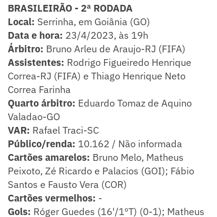
BRASILEIRÃO - 2ª RODADA
Local:
Serrinha, em Goiânia (GO)
Data e hora:
23/4/2023, às 19h
Árbitro:
Bruno Arleu de Araujo-RJ (FIFA)
Assistentes:
Rodrigo Figueiredo Henrique
Correa-RJ (FIFA) e Thiago Henrique Neto
Correa Farinha
Quarto árbitro:
Eduardo Tomaz de Aquino
Valadao-GO
VAR:
Rafael Traci-SC
Público/renda:
10.162 / Não informada
Cartões amarelos:
Bruno Melo, Matheus
Peixoto, Zé Ricardo e Palacios (GOI); Fábio
Santos e Fausto Vera (COR)
Cartões vermelhos:
-
Gols:
Róger Guedes (16'/1ºT) (0-1); Matheus