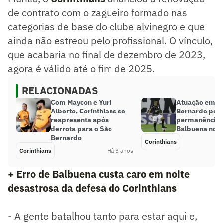
de contrato com o zagueiro formado nas
categorias de base do clube alvinegro e que
ainda não estreou pelo profissional. O vínculo,
que acabaria no final de dezembro de 2023,
agora é válido até o fim de 2025.
RELACIONADAS
Com Maycon e Yuri
Atuação em S
Alberto, Corinthians se
Bernardo pesa
reapresenta após
permanência 
derrota para o São
Balbuena no C
Bernardo
Corinthians
Corinthians
Há 3 anos
+ Erro de Balbuena custa caro em noite
desastrosa da defesa do Corinthians
- A gente batalhou tanto para estar aqui e,