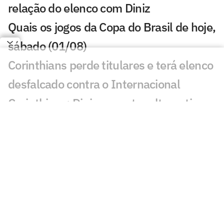
relação do elenco com Diniz
Quais os jogos da Copa do Brasil de hoje,
sábado (01/08)
Corinthians perde titulares e terá elenco
desfalcado contra o Internacional
Corinthians: Diniz encontra alternativa
na defesa com Raniele e André Ramalho
Fiel LGBT critica declaração de Hugo
Souza, do Corinthians
Corinthians define retorno de Léo Mana
após fim de empréstimo ao Criciúma
Corinthians confirma grave lesão de