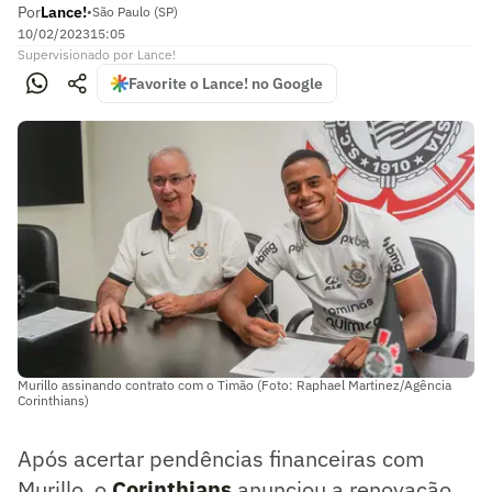
Por
Lance!
•
São Paulo (SP)
10/02/2023
15:05
Supervisionado
por
Lance!
Favorite o Lance! no Google
Murillo assinando contrato com o Timão (Foto: Raphael Martinez/Agência
Corinthians)
Após acertar pendências financeiras com
Murillo, o
Corinthians
anunciou a renovação