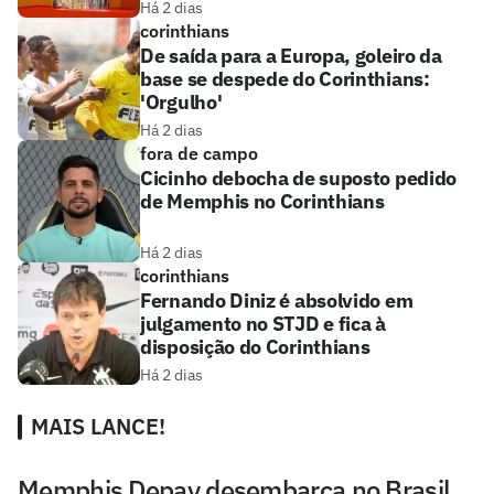
Há 2 dias
corinthians
De saída para a Europa, goleiro da
base se despede do Corinthians:
'Orgulho'
Há 2 dias
fora de campo
Cicinho debocha de suposto pedido
de Memphis no Corinthians
Há 2 dias
corinthians
Fernando Diniz é absolvido em
julgamento no STJD e fica à
disposição do Corinthians
Há 2 dias
MAIS LANCE!
Memphis Depay desembarca no Brasil