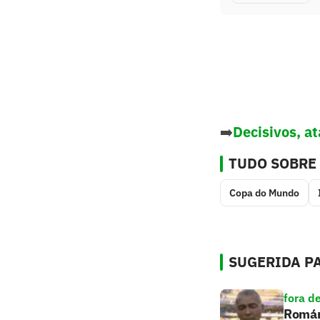
➡️
Decisivos, a
TUDO SOBRE
Copa do Mundo
SUGERIDA PA
fora d
Romári