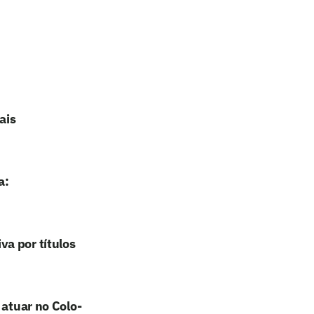
ais
a:
a por títulos
 atuar no Colo-