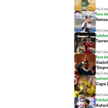
Há 3 dia
fora d
Sensaç
Há 3 dia
futebo
Terrem
Há 3 dia
fora d
Vozinh
'Impr
Há 3 dia
palmei
Copa i
Há 5 dia
futebo
Autori