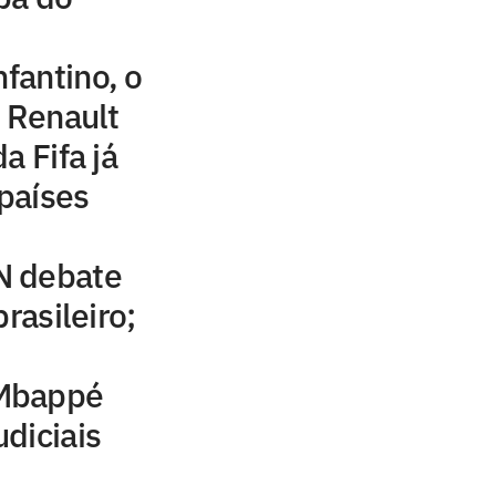
nfantino, o
o Renault
a Fifa já
países
N debate
rasileiro;
Mbappé
diciais