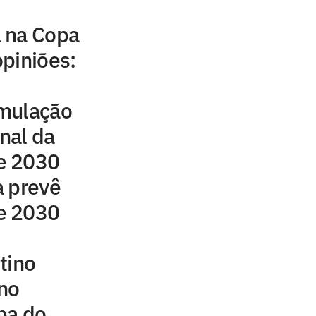
 na Copa
piniões:
mulação
inal da
e 2030
a prevê
e 2030
tino
ano
pa do