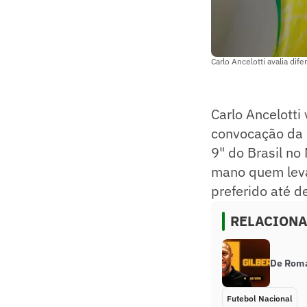
Carlo Ancelotti avalia di
Carlo Ancelotti
convocação da
9" do Brasil n
mano quem leva.
preferido até d
RELACION
De Romár
Futebol Nacional