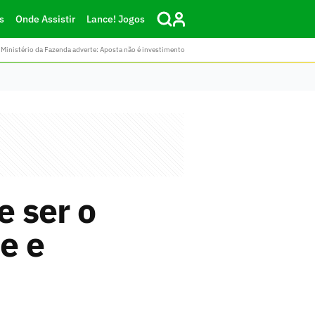
s
Onde Assistir
Lance! Jogos
Ministério da Fazenda adverte: Aposta não é investimento
 ser o
ue e