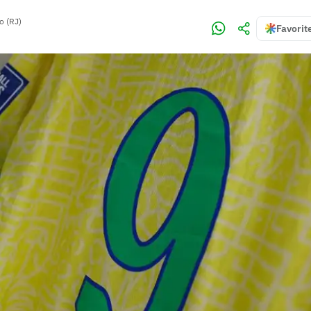
o (RJ)
Favorit