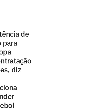
stência de
o para
Copa
ontratação
es, diz
ciona
ender
tebol