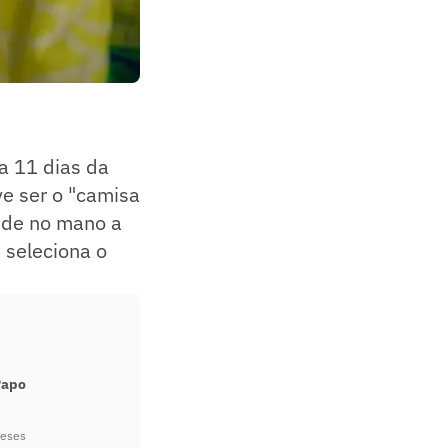
 a 11 dias da
e ser o "camisa
cide no mano a
 seleciona o
Papo
meses