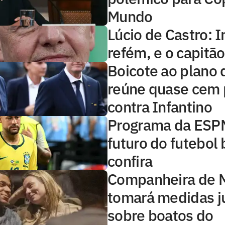
Mundo
Lúcio de Castro: I
refém, e o capitã
Boicote ao plano d
reúne quase cem 
contra Infantino
Programa da ESP
futuro do futebol b
confira
Companheira de 
tomará medidas ju
sobre boatos do