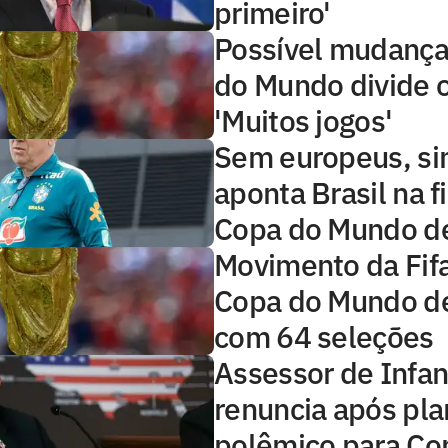
primeiro'
Possível mudança
do Mundo divide o
'Muitos jogos'
Sem europeus, si
aponta Brasil na f
Copa do Mundo d
Movimento da Fif
Copa do Mundo d
com 64 seleções
Assessor de Infan
renuncia após pl
polêmico para Co