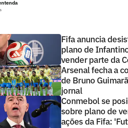
 entenda
s
Fifa anuncia desi
plano de Infantin
vender parte da 
Arsenal fecha a c
de Bruno Guimarã
jornal
Conmebol se posi
sobre plano de v
ações da Fifa: 'Fu