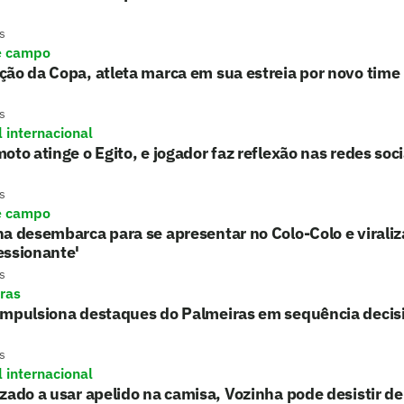
s
e campo
ão da Copa, atleta marca em sua estreia por novo time
s
l internacional
oto atinge o Egito, e jogador faz reflexão nas redes soci
s
e campo
a desembarca para se apresentar no Colo-Colo e viraliz
essionante'
s
ras
mpulsiona destaques do Palmeiras em sequência decisiv
s
l internacional
zado a usar apelido na camisa, Vozinha pode desistir de