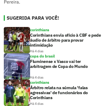
Pereira.
SUGERIDA PARA VOCÊ!
corinthians
Corinthians envia ofício à CBF e pede
áudio de árbitro para provar
intimidação
Há 4 dias
copa do brasil
Fluminense x Vasco vai ter
arbitragem de Copa do Mundo
Há 4 dias
corinthians
Árbitro relata na súmula 'falas
agressivas' de funcionários do
Corinthians
Há 4 dias