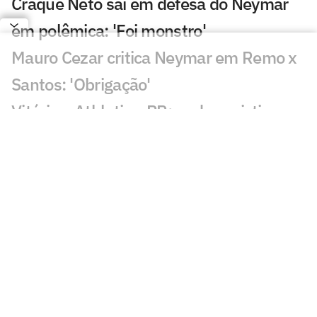
Craque Neto sai em defesa do Neymar
em polêmica: 'Foi monstro'
Mauro Cezar critica Neymar em Remo x
Santos: 'Obrigação'
Vitória x Athletico-PR: onde assistir e
prováveis escalações do jogo pela Copa
do Brasil
Sormani analisa polêmica em Remo x
Santos: 'Eu não entendo'
Copa do Brasil: sorteio das quartas de
final acontece na terça-feira (11)
Corinthians x Internacional: onde