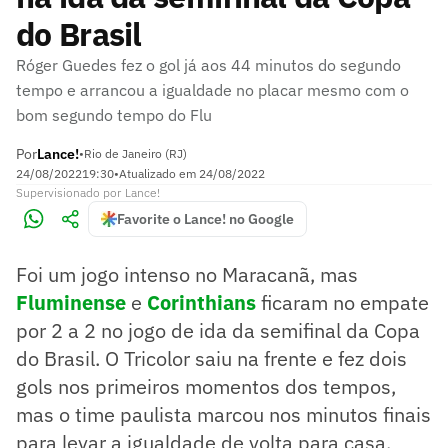
do Brasil
Róger Guedes fez o gol já aos 44 minutos do segundo
tempo e arrancou a igualdade no placar mesmo com o
bom segundo tempo do Flu
Por
Lance!
•
Rio de Janeiro (RJ)
24/08/2022
19:30
•
Atualizado em
24/08/2022
Supervisionado
por
Lance!
Favorite o Lance! no Google
Foi um jogo intenso no Maracanã, mas
Fluminense
e
Corinthians
ficaram no empate
por 2 a 2 no jogo de ida da semifinal da Copa
do Brasil. O Tricolor saiu na frente e fez dois
gols nos primeiros momentos dos tempos,
mas o time paulista marcou nos minutos finais
para levar a igualdade de volta para casa.