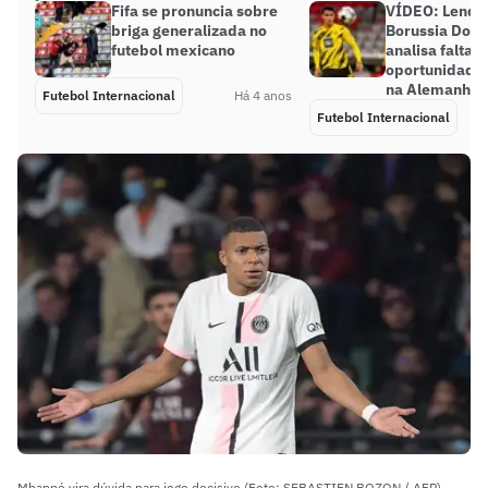
Fifa se pronuncia sobre
VÍDEO: Lenda
briga generalizada no
Borussia Dor
futebol mexicano
analisa falta d
oportunidades
na Alemanha
Futebol Internacional
Há 4 anos
Futebol Internacional
Mbappé vira dúvida para jogo decisivo (Foto: SEBASTIEN BOZON / AFP)