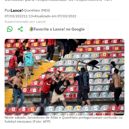
Por
Lance!
•
Querétaro (MEX)
07/03/2022
11:13
•
Atualizado em
07/03/2022
Supervisionado
por
Lance!
Favorite o Lance! no Google
Neste sábado, torcedores de Atlas e Querétaro protagonizaram confusão no
futebol mexicano (Foto: AFP)