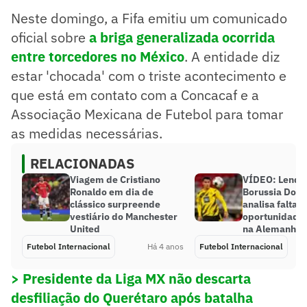
Neste domingo, a Fifa emitiu um comunicado
oficial sobre
a briga generalizada ocorrida
entre torcedores no México
. A entidade diz
estar 'chocada' com o triste acontecimento e
que está em contato com a Concacaf e a
Associação Mexicana de Futebol para tomar
as medidas necessárias.
RELACIONADAS
Viagem de Cristiano
VÍDEO: Lenda
Ronaldo em dia de
Borussia Dor
clássico surpreende
analisa falta d
vestiário do Manchester
oportunidades
United
na Alemanha
Futebol Internacional
Há 4 anos
Futebol Internacional
> Presidente da Liga MX não descarta
desfiliação do Querétaro após batalha