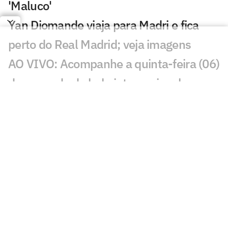
'Maluco'
Yan Diomande viaja para Madri e fica
perto do Real Madrid; veja imagens
AO VIVO: Acompanhe a quinta-feira (06)
do mercado da bola internacional
River Plate vence disputa com
Flamengo e fecha acordo por Thiago
Almada por R$ 120 milhões
Leonardo Jardim e Filipe Luís são
sombras um do outro à frente de
Flamengo e Monaco
Jogos de hoje: quem joga no futebol e