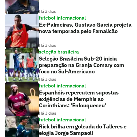
Há 3 dias
futebol internacional
Ex-Palmeiras, Gustavo Garcia projeta
nova temporada pelo Famalicão
Há 3 dias
seleção brasileira
Seleção Brasileira Sub-20 inicia
preparação na Granja Comary com
foco no Sul-Americano
Há 3 dias
futebol internacional
Espanhóis repercutem supostas
exigências de Memphis ao
Corinthians: 'Enlouqueceu'
Há 3 dias
futebol internacional
Rick brilha em goleada do Talleres e
elogia Jorge Sampaoli