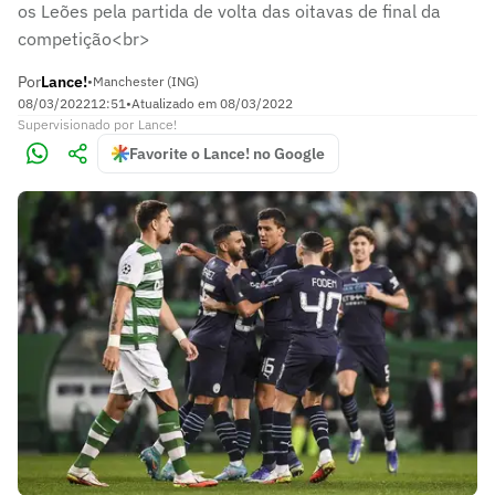
os Leões pela partida de volta das oitavas de final da
competição<br>
Por
Lance!
•
Manchester (ING)
08/03/2022
12:51
•
Atualizado em
08/03/2022
Supervisionado
por
Lance!
Favorite o Lance! no Google