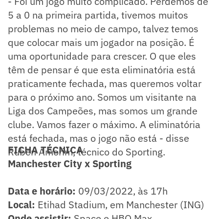
- Foi um jogo muito complicado. Perdemos de
5 a 0 na primeira partida, tivemos muitos
problemas no meio de campo, talvez temos
que colocar mais um jogador na posição. É
uma oportunidade para crescer. O que eles
têm de pensar é que esta eliminatória está
praticamente fechada, mas queremos voltar
para o próximo ano. Somos um visitante na
Liga dos Campeões, mas somos um grande
clube. Vamos fazer o máximo. A eliminatória
está fechada, mas o jogo não está - disse
FICHA TÉCNICA
Ruben Amorim, técnico do Sporting.
Manchester City x Sporting
Data e horário:
09/03/2022, às 17h
Local:
Etihad Stadium, em Manchester (ING)
Onde assistir:
Space e HBO Max