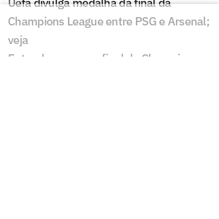
Uefa divulga medalha da final da
Champions League entre PSG e Arsenal;
veja
Entenda por que a final da Champions
League entre PSG e Arsenal mudou de
horário
Entenda a potência comercial e de mídia
por trás da transmissão da final da
Champions League
Ex-Arsenal, Denílson aponta favorito na
final da Champions: 'Grandes chances'
O que está em jogo para Arteta e Luis