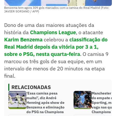
Benzema tem agora 309 gols marcados com a camisa do Real Madrid (Foto:
JAVIER SORIANO / AFP)
Dono de uma das maiores atuações da
história da
Champions League
, o atacante
Karim Benzema
celebrou a
classificação do
Real Madrid depois da vitória por 3 a 1,
sobre o PSG, nesta quarta-feira
. O camisa 9
marcou os três gols de sua equipe, em um
intervalo de menos de 20 minutos na etapa
final.
RELACIONADAS
‘Essa camisa pesa
Manchester Cit
muito!’, diz André
do empate co
Henning após show de
Sporting, mas
Benzema e eliminação
vaga nas quar
do PSG na Champions
Champions Le