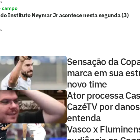
s
e campo
 do Instituto Neymar Jr acontece nesta segunda (3)
s
Sensação da Copa,
marca em sua estr
novo time
Ator processa Cas
CazéTV por danos
entenda
Vasco x Fluminens