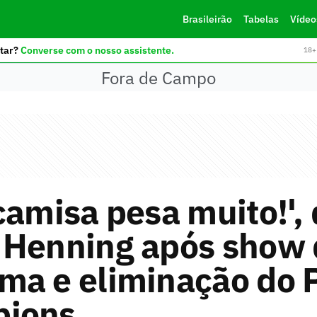
Brasileirão
Tabelas
Vídeo
tar?
Converse com o nosso assistente.
18+ 
Fora de Campo
camisa pesa muito!', 
 Henning após show 
ma e eliminação do 
ions