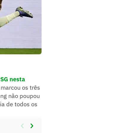
 PSG nesta
 marcou os três
ning não poupou
ria de todos os