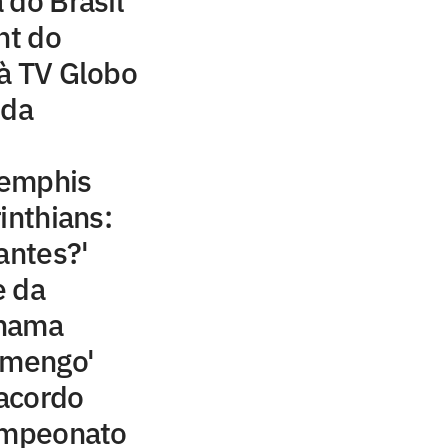
 do Brasil
ht do
à TV Globo
 da
Memphis
inthians:
antes?'
e da
chama
amengo'
acordo
campeonato