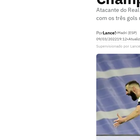
Atacante do Real 
com os três gols
Por
Lance!
•
Madri (ESP)
09/03/2022
19:12
•
Atuali
Supervisionado
por
Lance