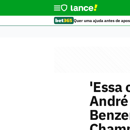
Quer uma ajuda antes de apos
'Essa 
André
Benze
Champ