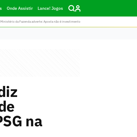
s
Onde Assistir
Lance! Jogos
Ministério da Fazenda adverte: Aposta não é investimento
diz
de
PSG na