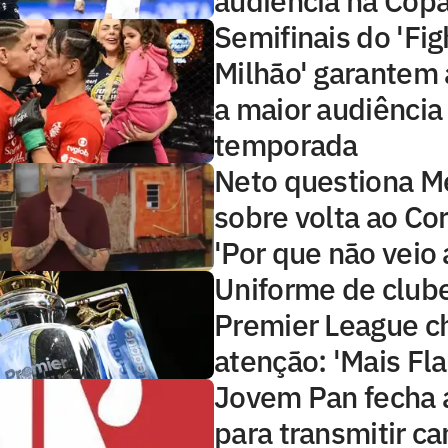
audiência na Copa
Semifinais do 'Fig
Milhão' garantem 
a maior audiência
temporada
Neto questiona 
sobre volta ao Cor
'Por que não veio 
Uniforme de club
Premier League 
atenção: 'Mais Fl
Jovem Pan fecha 
para transmitir 