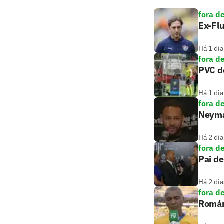
fora d
Ex-Flu
Há 1 dia
fora d
PVC de
Há 1 dia
fora d
Neymar
Há 2 dia
fora d
Pai de
Há 2 dia
fora d
Romári