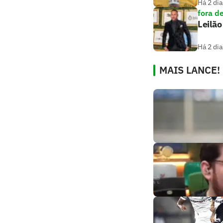
Há 2 dia
fora d
Leilão
Há 2 dia
MAIS LANCE!