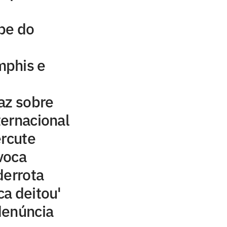
be do
mphis e
az sobre
ernacional
ercute
voca
derrota
ca deitou'
denúncia