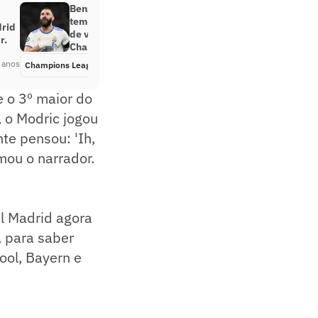
Benzema faz três gols no segundo
tempo, Real Madrid vence o PSG
drid
de virada e vai às quartas da
r.
Champions
 anos
Champions League
Há 4 anos
e o 3º maior do
, o Modric jogou
te pensou: 'Ih,
mou o narrador.
al Madrid agora
, para saber
ool, Bayern e