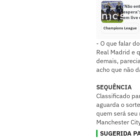
‘Não ent
espera’:
em live
Champions League
- O que falar d
Real Madrid e q
demais, pareci
acho que não dá
SEQUÊNCIA
Classificado pa
aguarda o sorte
quem será seu r
Manchester City
SUGERIDA PA