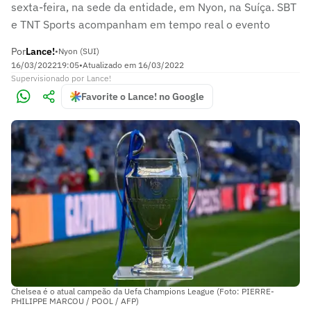
sexta-feira, na sede da entidade, em Nyon, na Suíça. SBT
e TNT Sports acompanham em tempo real o evento
Por
Lance!
•
Nyon (SUI)
16/03/2022
19:05
•
Atualizado em
16/03/2022
Supervisionado
por
Lance!
Favorite o Lance! no Google
Chelsea é o atual campeão da Uefa Champions League (Foto: PIERRE-
PHILIPPE MARCOU / POOL / AFP)