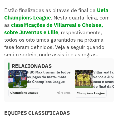
Estão finalizadas as oitavas de final da
Uefa
Champions League
. Nesta quarta-feira, com
as
classificações de Villarreal e Chelsea,
sobre Juventus e Lille
, respectivamente,
todos os oito times garantidos na próxima
fase foram definidos. Veja a seguir quando
será o sorteio, onde assistir e as regras.
RELACIONADAS
HBO Max transmite todos
Villarreal faz h
os jogos do mata-mata
vence a Juven
da Champions League
casa e avança
de final da C
Champions League
Há 4 anos
Champions League
EQUIPES CLASSIFICADAS