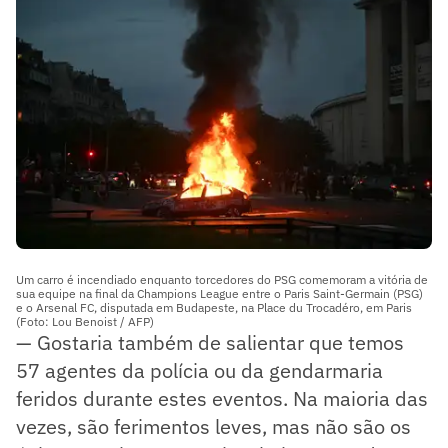
Um carro é incendiado enquanto torcedores do PSG comemoram a vitória de
sua equipe na final da Champions League entre o Paris Saint-Germain (PSG)
e o Arsenal FC, disputada em Budapeste, na Place du Trocadéro, em Paris
(Foto: Lou Benoist / AFP)
— Gostaria também de salientar que temos
57 agentes da polícia ou da gendarmaria
feridos durante estes eventos. Na maioria das
vezes, são ferimentos leves, mas não são os