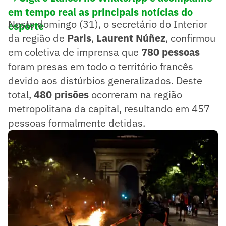
em tempo real as principais notícias do
Neste domingo (31), o secretário do Interior
esporte
da região de
Paris
,
Laurent Núñez
, confirmou
em coletiva de imprensa que
780 pessoas
foram presas em todo o território francês
devido aos distúrbios generalizados. Deste
total,
480 prisões
ocorreram na região
metropolitana da capital, resultando em 457
pessoas formalmente detidas.