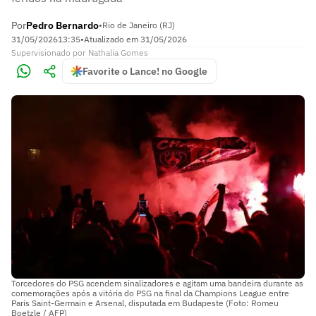
Por
Pedro Bernardo
•
Rio de Janeiro (RJ)
31/05/2026
13:35
•
Atualizado em
31/05/2026
Supervisionado
por
Nathalia Gomes
Favorite o Lance! no Google
Torcedores do PSG acendem sinalizadores e agitam uma bandeira durante as
comemorações após a vitória do PSG na final da Champions League entre
Paris Saint-Germain e Arsenal, disputada em Budapeste (Foto: Romeu
Boetzle / AFP)