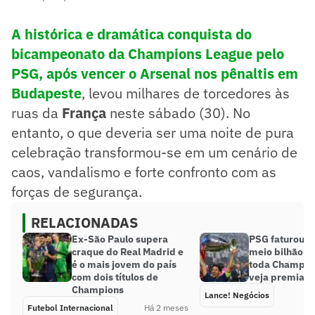
A histórica e dramática conquista do
bicampeonato da
Champions League
pelo
PSG
, após vencer o
Arsenal
nos pênaltis em
Budapeste
, levou milhares de torcedores às
ruas da
França
neste sábado (30). No
entanto, o que deveria ser uma noite de pura
celebração transformou-se em um cenário de
caos, vandalismo e forte confronto com as
forças de segurança.
RELACIONADAS
Ex-São Paulo supera
PSG faturou m
craque do Real Madrid e
meio bilhão d
é o mais jovem do país
toda Champio
com dois títulos de
veja premiaç
Champions
Lance! Negócios
Futebol Internacional
Há 2 meses